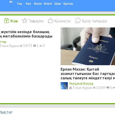
Таң
Күн
Бесін
Екінті
Шам
Құптан
Жаңа
Таңдаулы
Қызықты
Қызу талқыда
ні жүктілік кезінде болашақ
ң метаболизімін басқарады
ттар
3 жыл бұрын
54753
1
0
Ерлан Мазан: Қытай
азаматтығынан бас тартқан
салық төлеуге міндеттелуі 
Nurqanat Baizaq
3 жыл бұрын
52369
0
ЛЫҚТАР