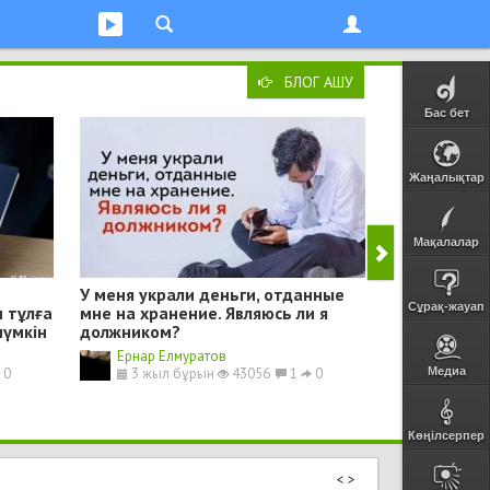
БЛОГ АШУ
Бас бет
Жаңалықтар
Мақалалар
У меня украли деньги, отданные
Мәди Сырым
Сұрақ-жауап
 тұлға
мне на хранение. Являюсь ли я
кездесудің 
мүмкін
должником?
Cаттар
3 жыл 
Ернар Елмуратов
0
3 жыл бұрын
43056
1
0
Медиа
Көңілсерпер
<
>