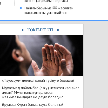
жігіттің таңғажайып оқиғасы
!
■
Пайғамбарымыз ﷺ жасалған
жақсылықты ұмытпайтын
КӨКЕЙКЕСТІ
■
■
«Тәуәссул» дегенді қалай түсінуге болады?
Мұхаммед пайғамбар (с.а.у.) неліктен көп әйел
алған? Мұны нәпсіқұмарлыққа
жатқызатындарға не деуге болады?
Әруаққа Құран бағыштауға бола ма?