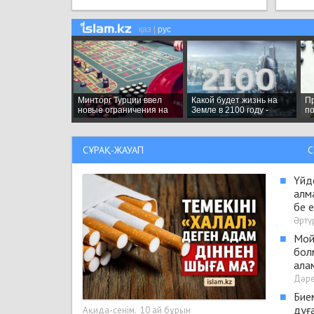
СҰРАҚ-ЖАУАП
C
■
Үйде
алм
бе 
Әртү
■
Мой
бол
ала
Дәре
■
Бие