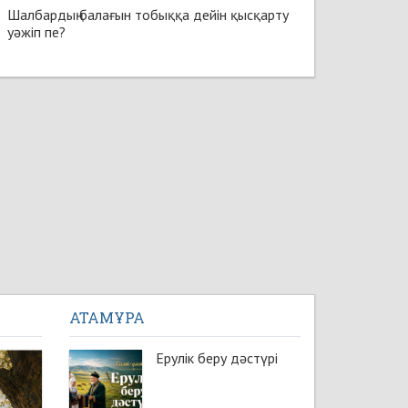
Шалбардың балағын тобыққа дейін қысқарту
уәжіп пе?
АТАМҰРА
Ерулік беру дәстүрі