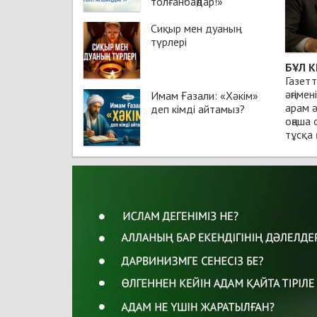
толғанбаңдар!»
Сиқыр мен дуаның
түрлері
БҰЛ К
Газетт
әңгімен
Имам Ғазали: «Хәкім»
арам ә
деп кімді айтамыз?
оңаша 
тұсқа 
үтірге
есігі 
жирен ж
— Та-а
бажыра
мұрнын
— Бұл
— Иә, 
— «Ко
— Иә, 