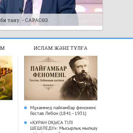
ғдайлар" (соңғы бөлім) - Фиқһ ән-
ЫМ
ИСЛАМ ЖӘНЕ ТҰЛҒА
■
Мұхаммед пайғамбар феномені.
Гюстав Лебон (1841–1931)
■
«ҚҰРАН ОҚЫСА ТІЛІ
ШЕШІЛЕДІ!»: Мысырлық мылқау