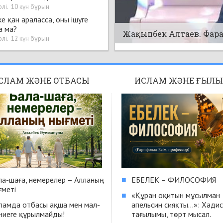
а оқыса болады?
рлі
.
10 күн бұрын
е қан араласса, оны ішуге
Шуфға ақысын жоятын жа
а ма?
Нуқоя, 240 дәріс.
рлі
.
12 күн бұрын
СЛАМ ЖӘНЕ ОТБАСЫ
ИСЛАМ ЖӘНЕ ҒЫЛ
ла-шаға, немерелер – Алланың
■
ЕБЕЛЕК – ФИЛОСОФИЯ
ғметі
■
«Құран оқитын мұсылман
ламда отбасы ақша мен мал-
апельсин сияқты...»: Хадис
ниеге құрылмайды!
тағылымы, төрт мысал.