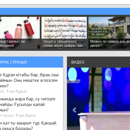
ҰРАҚ СҰРАҢЫЗ
ВИДЕО
 Құран кітабы бар, бірақ оқи
аймын. Оны мешітке өткізсем
екен?
рлі
.
3 күн бұрын
нымда жара бар, су тигізуге
майды. Ғұсылды қалай
мын?
т-ғұсыл
.
8 күн бұрын
м қатты ауырып тұр. Қандай