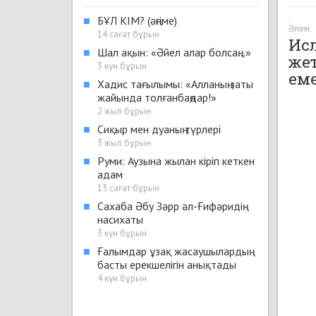
■
БҰЛ КІМ? (әңгіме)
Әлем
.
14 сағат бұрын
Исл
■
Шал ақын: «Әйел алар болсаң...»
жет
3 күн бұрын
ем
■
Хадис тағылымы: «Алланың заты
жайында толғанбаңдар!»
2 жыл бұрын
■
Сиқыр мен дуаның түрлері
3 жыл бұрын
■
Руми: Аузына жылан кіріп кеткен
адам
13 сағат бұрын
■
Сахаба Әбу Зәрр әл-Ғифәридің
насихаты
3 күн бұрын
■
Ғалымдар ұзақ жасаушылардың
басты ерекшелігін анықтады
4 күн бұрын