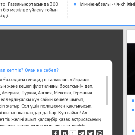
то: Ғаззаның ортасында 300
■
Ілімнің ең абзалы - Фиқһ ілімі
п бір мезгілде үйлену тойын
ізді.
дап кеттік? Оған не себеп?
рі Ғаззадағы геноцидті талқылап: «Израиль
ын және кешегі флотилияны босатсын!» деп,
 Америка, Түркия, Англия, Мексика, Германия
 елдердің халқы күн сайын көшеге шығып,
■
ріп жатыр. Сол үшін полициямен қақтығысып,
■
зі шығып жатқандар да бар. Күн сайын! Ал
ттік желіні ашып қалсаң, бір қазақ актрисасының
қылап, тамақ жыртысып, ұрысып, керісіп
■
 көресің. Қыз-келіншектер жағы күйеуін жер