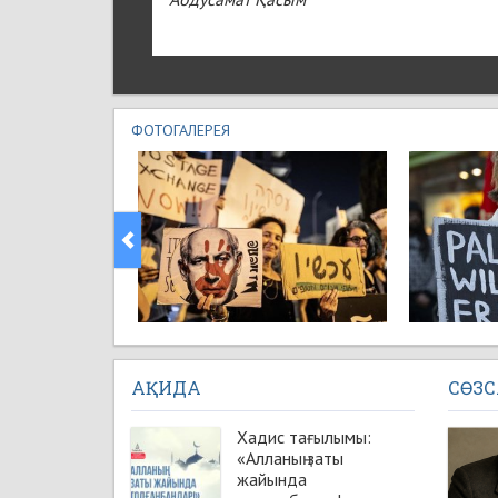
Абдусамат Қасым
қылып жатса, ер
бері осылай. Ай
шеруге де шық д
нәрселерді...
[То
ФОТОГАЛЕРЕЯ
АҚИДА
СӨЗ
Хадис тағылымы:
«Алланың заты
жайында