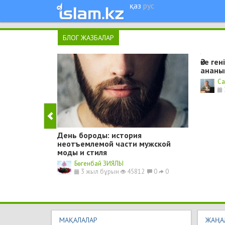
қаз
рус
БЛОГ ЖАЗБАЛАР
Әке ге
ананы
Cа
День бороды: история
неотъемлемой части мужской
моды и стиля
Бөгенбай ЗИЯЛЫ
3 жыл бұрын
45812
0
0
МАҚАЛАЛАР
ЖАҢА