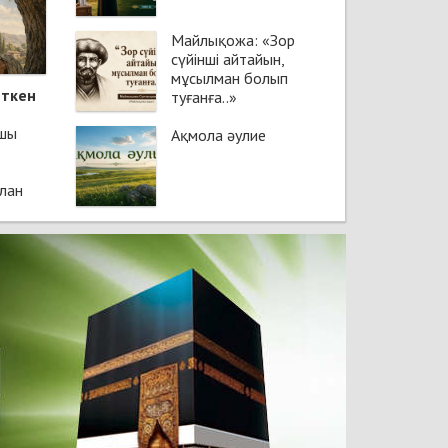
Майлықожа: «Зор
сүйінші айтайын,
мұсылман болып
еткен
туғанға..»
ушы
Ақмола әулие
ылан
көрген
қарып
уға
Сонда
ан
ынан
аңдағы
неледі.
тты
арды
ы. Ал