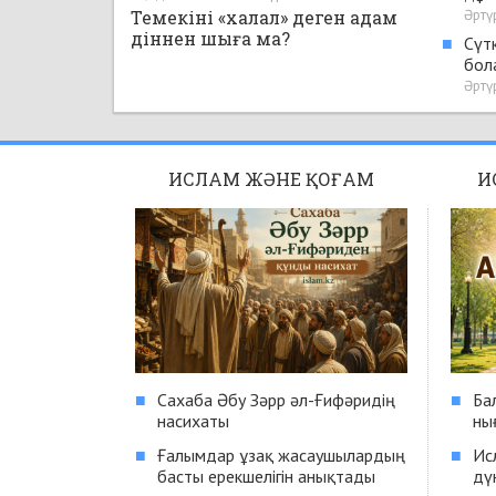
дұғ
Ақида-сенім
.
10 ай бұрын
Әртү
Темекіні «халал» деген адам
діннен шыға ма?
■
Сүтк
бол
Әртү
ИСЛАМ ЖӘНЕ ҚОҒАМ
И
■
Сахаба Әбу Зәрр әл-Ғифәридің
■
Ба
насихаты
ны
■
Ғалымдар ұзақ жасаушылардың
■
Ис
басты ерекшелігін анықтады
дү