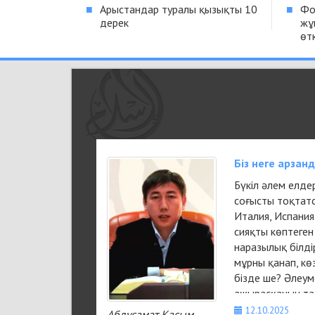
■
Арыстандар туралы қызықты 10
■
Фо
дерек
жұ
өтк
Біз неге арзан
Бүкіл әлем елде
соғысты тоқтатс
Италия, Испания,
сияқты көптеген
наразылық білді
мұрны қанап, кө
бізде ше? Әлеуме
ажырасқанын тал
жатқан жастарды
12.10.2025