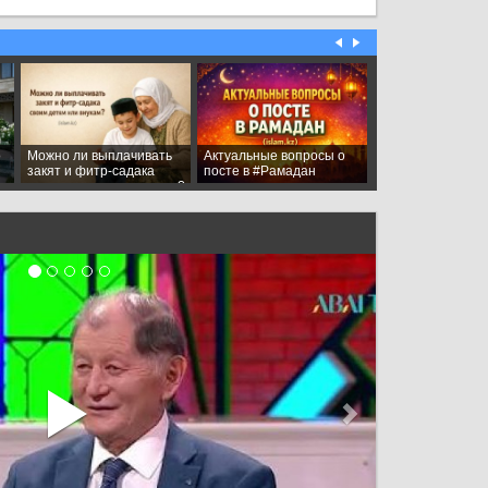
Қытай шекара мен жағалау
аймақтарын біріктіретін
бірегей стратегиялық
жобаны қолға алады
2 күн бұрын
Парацетамолдың психикаға
қауіпті әсері анықталды
2 күн бұрын
Бір аяқты квадрокоптер
өзінен он есе ауыр жүкпен
секіре алады (видео)
2 күн бұрын
Түркі елдеріне енді жеке
куәлікпен саяхаттау мүмкін
болмақ
2 күн бұрын