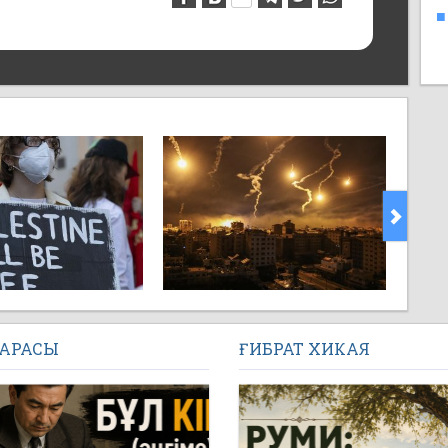
1
-азаматтар әйелін даттап жатыр. Неше күннен
■
налайын-ау, Ғаззаны ойламай-ақ қойыңдар,
емеймін. Бірақ тым құрығанда маңызды
лығырақ...]
САРАСЫ
ҒИБРАТ ХИКАЯ