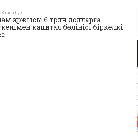
18 сағат бұрын
ам қаржысы 6 трлн долларға
кенімен капитал бөлінісі біркелкі
ес