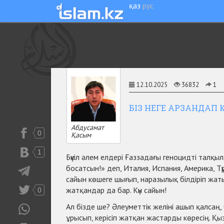
қаз
рус
12.10.2025
36832
1
БІЗ НЕГЕ АРЗАНДАП К
Абдусамат
0
Қасым
1
Бүкіл әлем елдері Ғаззадағы геноцидті талқ
босатсын!» деп, Италия, Испания, Америка, Тү
сайын көшеге шығып, наразылық білдіріп жаты
жатқандар да бар. Күн сайын!
0
Ал бізде ше? Әлеуметтік желіні ашып қалсаң
ұрысып, керісіп жатқан жастарды көресің. Қы