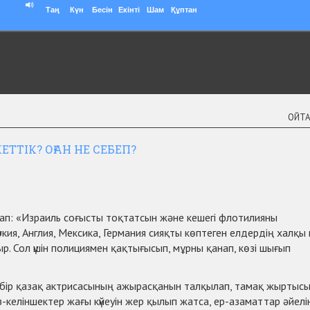
Таң
Күн
Бесін
Екінті
Шам
Құптан
ОЙТ
ЕТТІК? ОҒАН НЕ СЕБЕП?
ылап: «Израиль соғысты тоқтатсын және кешегі флотилияны
ркия, Англия, Мексика, Германия сияқты көптеген елдердің халқы к
р. Сол үшін полициямен қақтығысып, мұрны қанап, көзі шығып
, бір қазақ актрисасының ажырасқанын талқылап, тамақ жыртысы
з-келіншектер жағы күйеуін жер қылып жатса, ер-азаматтар әйелі