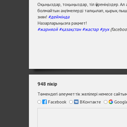
Оқыңыздар, тоқыңыздар, тіл үйреніңіздер. Ал ан
болмайтын әңгімелерді талқылап, қырық пы
зиян!
#деймінда
Назарларыңызға рақмет!
#жарияой
#қазақстан
#жастар
#рух
(facebo
948
пікір
Төмендегі әлеуметтік желілері немесе сайт
Facebook
ВКонтакте
Googl