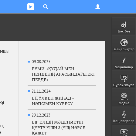
Бас бет
Жаңалықтар
АМШЫ
■
09.08.2025
Мақалалар
РУМИ: «ҚҰДАЙ МЕН
ПЕНДЕНІҢ АРАСЫНДАҒЫ ЕКІ
ПЕРДЕ»
Сұрақ-жауап
■
21.11.2024
ЕҢ ҮЛКЕН ЖИҺАД -
үн
НӘПСІМЕН КҮРЕСУ
Медиа
■
29.12.2023
Көңілсерпер
БІР ЕЛДІҢ МӘДЕНИЕТІН
п,
ҚҰРТУ ҮШІН 3 (ҮШ) НӘРСЕ
н
ҚАЖЕТ