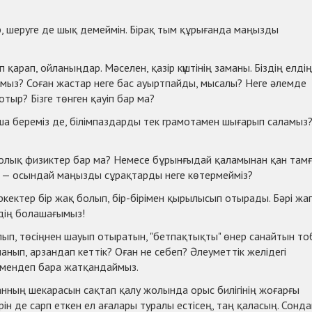
, шеруге де шық демеймін. Бірақ тым құрығанда маңызды
 қарап, ойланыңдар. Мәселен, қазір күштінің заманы. Біздің елдің
ймыз? Соған жастар неге бас ауыртпайды, мысалы? Неге әлемде
ыр? Бізге төнген қауіп бар ма?
а береміз де, білімпаздарды тек грамотамен шығарып саламыз
ролық физиктер бар ма? Немесе бұрынғыдай қаламынан қан там
? — осындай маңызды сұрақтарды неге көтермейміз?
ркектер бір жақ болып, бір-бірімен қырылысып отырады. Бәрі жа
здің болашағымыз!
лып, төсіңнен шауып отыратын, "бетпақтықты" өнер санайтын т
ланып, арзандап кеттік? Оған не себеп? Әлеуметтік желідегі
 төмендеп бара жатқандаймыз.
нның шекарасын сақтап қалу жолында орыс билігінің жоғарғы
н де сарп еткен ел ағалары туралы естісең, таң қаласың. Сонда