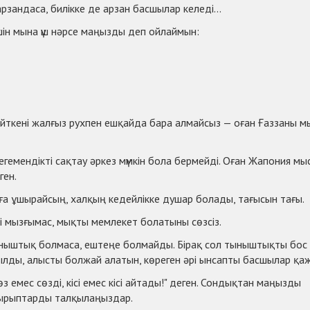
зандаса, билікке де арзан басшылар келеді...
 үшін мына үш нәрсе маңызды деп ойлаймын:
Өйткені жалғыз рухпен ешқайда бара алмайсыз — оған Ғаззаны м
егемендікті сақтау әркез мүмкін бола бермейді. Оған Жапония мыс
ген.
ға ұшырайсың, халқың кедейлікке душар болады, тағысын тағы.
есі мызғымас, мықты мемлекет болатыны сөзсіз.
ыныштық болмаса, ештеңе болмайды. Бірақ сол тыныштықты бос
 ақылды, алысты болжай алатын, көреген әрі ынсапты басшылар қа
з емес сөзді, кісі емес кісі айтады!" деген. Сондықтан маңызды
ырыптарды талқылаңыздар.