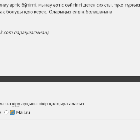
ау әртіс бүйтіпті, мынау әртіс сөйтіпті деген сияқты, түкке тұрғы
шақ болуды қою керек. Оларыңыз елдің болашағына
ok.com парақшасынан).
ымызға
кіру
арқылы пікір қалдыра аласыз
e
Mail.ru