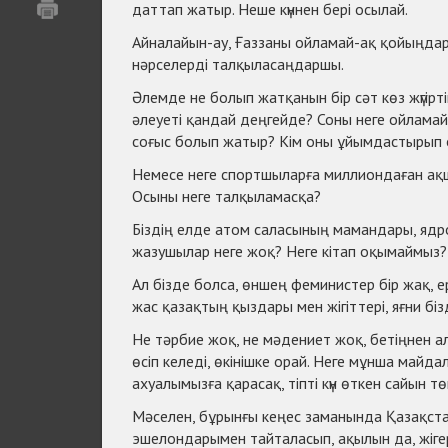
даттап жатыр. Неше күннен бері осылай.
Айналайын-ау, Ғаззаны ойламай-ақ қойыңдар
нәрселерді талқыласаңдаршы.
Әлемде не болып жатқанын бір сәт көз жүгіртіп
әлеуеті қандай деңгейде? Соны неге ойлама
соғыс болып жатыр? Кім оны ұйымдастырып от
Немесе неге спортшыларға миллиондаған ақш
Осыны неге талқыламасқа?
Біздің елде атом саласының мамандары, яд
жазушылар неге жоқ? Неге кітап оқымаймыз
Ал бізде болса, өншең феминистер бір жақ, е
жас қазақтың қыздары мен жігіттері, яғни бі
Не тәрбие жоқ, не мәдениет жоқ, бетіңнен а
өсіп келеді, өкінішке орай. Неге мұнша майда
ахуалымызға қарасақ, тіпті күн өткен сайын
Мәселен, бұрынғы кеңес заманында Қазақста
эшелондарымен тайталасып, ақылын да, жігері