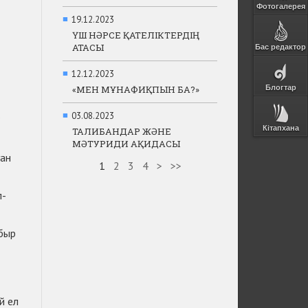
Фотогалерея
■
19.12.2023
ҮШ НӘРСЕ ҚАТЕЛІКТЕРДІҢ
АТАСЫ
Бас редактор
■
12.12.2023
«МЕН МҰНАФИҚПЫН БА?»
Блогтар
■
03.08.2023
?
Кітапхана
ТАЛИБАНДАР ЖӘНЕ
МӘТУРИДИ АҚИДАСЫ
ған
1
2
3
4
>
>>
п-
обыр
й ел