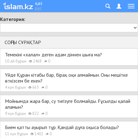
қаз
рус
Категория:
СОҢҒЫ СҰРАҚТАР
Темекіні «халал» деген адам діннен шыға ма?
10 ай бұрын
2468
0
Үйде Құран кітабы бар, бірақ оқи алмаймын. Оны мешітке
өткізсем бе екен?
4 күн бұрын
663
0
Мойнымда жара бар, су тигізуге болмайды. Ғұсылды қалай
аламын?
9 күн бұрын
822
0
Бием қатты ауырып тұр. Қандай дұға оқыса болады?
11 күн бұрын
1402
0