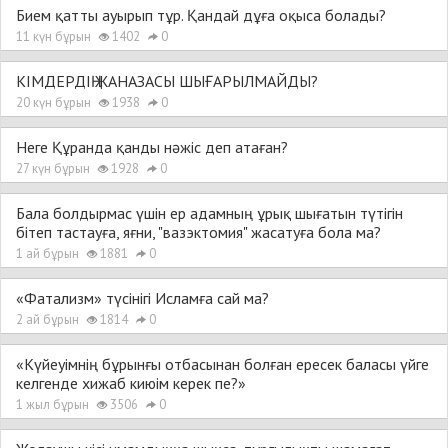
Бием қатты ауырып тұр. Қандай дұға оқыса болады?
11 күн бұрын
1402
0
КІМДЕРДІҢ ЖАНАЗАСЫ ШЫҒАРЫЛМАЙДЫ?
20 күн бұрын
1938
0
Неге Құранда қанды нәжіс деп атаған?
27 күн бұрын
1928
0
Бала болдырмас үшін ер адамның ұрық шығатын түтігін
бітеп тастауға, яғни, "вазэктомия" жасатуға бола ма?
1 ай бұрын
1881
0
«Фатализм» түсінігі Исламға сай ма?
2 ай бұрын
1814
0
«Күйеуімнің бұрынғы отбасынан болған ересек баласы үйге
келгенде хижаб киюім керек пе?»
1 жыл бұрын
3506
0