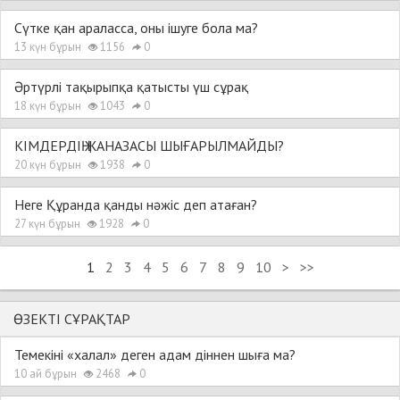
Сүтке қан араласса, оны ішуге бола ма?
13 күн бұрын
1156
0
Әртүрлі тақырыпқа қатысты үш сұрақ
18 күн бұрын
1043
0
КІМДЕРДІҢ ЖАНАЗАСЫ ШЫҒАРЫЛМАЙДЫ?
20 күн бұрын
1938
0
Неге Құранда қанды нәжіс деп атаған?
27 күн бұрын
1928
0
1
2
3
4
5
6
7
8
9
10
>
>>
ӨЗЕКТІ СҰРАҚТАР
Темекіні «халал» деген адам діннен шыға ма?
10 ай бұрын
2468
0