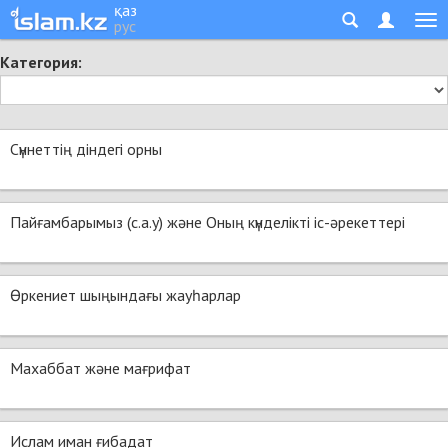
қаз
рус
Категория:
Сүннеттің діндегі орны
Пайғамбарымыз (с.а.у) және Оның күнделікті іс-әрекеттері
Өркениет шыңындағы жауһарлар
Махаббат және мағрифат
Ислам иман ғибадат