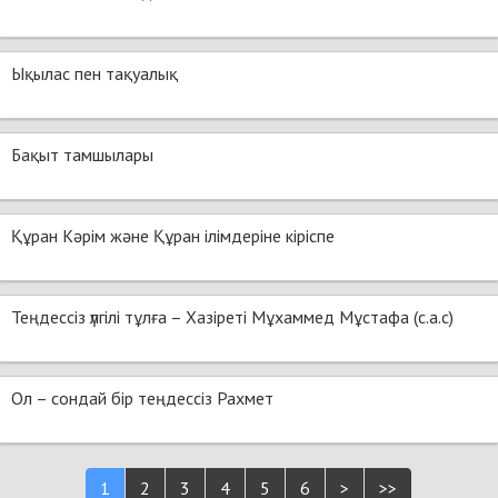
Ықылас пен тақуалық
Бақыт тамшылары
Құран Кәрім және Құран ілімдеріне кіріспе
Теңдессіз үлгілі тұлға – Хазіреті Мұхаммед Мұстафа (с.а.с)
Ол – сондай бір теңдессіз Рахмет
1
2
3
4
5
6
>
>>