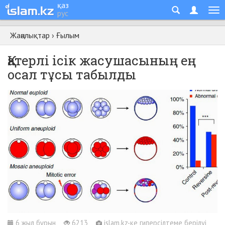
қаз
рус
Жаңалықтар
›
Ғылым
Қатерлі ісік жасушасының ең
осал тұсы табылды
6 жыл бұрын
6213
islam.kz-ке гиперсілтеме берілуі