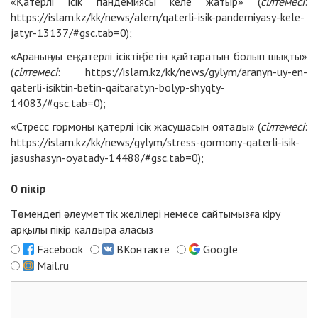
«Қатерлі ісік пандемиясы келе жатыр» (
сілтемесі
:
https://islam.kz/kk/news/alem/qaterli-isik-pandemiyasy-kele-
jatyr-13137/#gsc.tab=0
);
«Араның уы ең қатерлі ісіктің бетін қайтаратын болып шықты»
(
сілтемесі
:
https://islam.kz/kk/news/gylym/aranyn-uy-en-
qaterli-isiktin-betin-qaitaratyn-bolyp-shyqty-
14083/#gsc.tab=0
);
«Стресс гормоны қатерлі ісік жасушасын оятады» (
сілтемесі
:
https://islam.kz/kk/news/gylym/stress-gormony-qaterli-isik-
jasushasyn-oyatady-14488/#gsc.tab=0
);
0
пікір
Төмендегі әлеуметтік желілері немесе сайтымызға
кіру
арқылы пікір қалдыра аласыз
Facebook
ВКонтакте
Google
Mail.ru