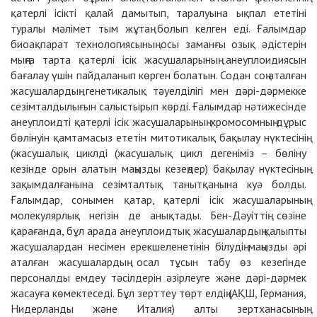
қатерлі ісікті қалай дамытып, таралуына ықпал ететіні
туралы мәлімет тым жұтаң болып келген еді. Ғалымдар
биоақпарат технологиясының осы заманғы озық әдістерін
мыңға тарта қатерлі ісік жасушаларының анеуплоидиясын
бағалау үшін пайдаланып көрген болатын. Содан соң аталған
жасушалардың генетикалық тәуелділігі мен дәрі-дәрмекке
сезімталдылығын салыстырып көрді. Ғалымдар нәтижесінде
анеуплоидті қатерлі ісік жасушаларының хромосомның дұрыс
бөлінуін қамтамасыз ететін митотикалық бақылау нүктесінің
(жасушалық циклді (жасушалық цикл дегеніміз – бөліну
кезінде орын алатын маңызды кезеңдер) бақылау нүктесіның
зақымдалғанына сезімталтық танытқанына куә болды.
Ғалымдар, сонымен қатар, қатерлі ісік жасушаларының
молекулярлық негізін де анықтады. Бен-Дәуіттің сөзіне
қарағанда, бұл арада анеуплоидтық жасушалардың қалыпты
жасушалардан несімен ерекшеленетінін білудің маңызды әрі
аталған жасушалардың осал тұсын табу өз кезегінде
персоналды емдеу тәсілдерін әзірлеуге және дәрі-дәрмек
жасауға көмектеседі. Бұл зерттеу төрт елдің (АҚШ, Германия,
Нидерланды және Италия) алты зертханасының