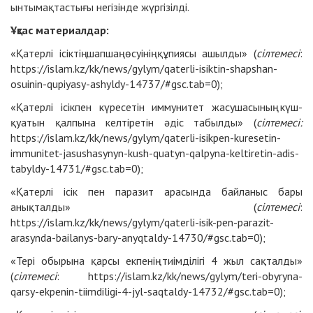
ынтымақтастығы негізінде жүргізілді.
Ұқсас материалдар:
«Қатерлі ісіктің шапшаң өсуінің құпиясы ашылды» (
сілтемесі
:
https://islam.kz/kk/news/gylym/qaterli-isiktin-shapshan-
osuinin-qupiyasy-ashyldy-14737/#gsc.tab=0
);
«Қатерлі ісікпен күресетін иммунитет жасушасының күш-
қуатын қалпына келтіретін әдіс табылды» (
сілтемесі:
https://islam.kz/kk/news/gylym/qaterli-isikpen-kuresetin-
immunitet-jasushasynyn-kush-quatyn-qalpyna-keltiretin-adis-
tabyldy-14731/#gsc.tab=0
);
«Қатерлі ісік пен паразит арасында байланыс бары
анықталды» (
сілтемесі
:
https://islam.kz/kk/news/gylym/qaterli-isik-pen-parazit-
arasynda-bailanys-bary-anyqtaldy-14730/#gsc.tab=0
);
«Тері обырына қарсы екпенің тиімділігі 4 жыл сақталды»
(
сілтемесі
: https://islam.kz/kk/news/gylym/teri-obyryna-
qarsy-ekpenin-tiimdiligi-4-jyl-saqtaldy-14732/#gsc.tab=0);