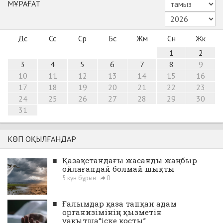
МҰРАҒАТ
Дс
Сс
Ср
Бс
Жм
Сн
Жк
1
2
3
4
5
6
7
8
9
10
11
12
13
14
15
16
17
18
19
20
21
22
23
24
25
26
27
28
29
30
31
КӨП ОҚЫЛҒАНДАР
■
Қазақстандағы жасанды жаңбыр
ойлағандай болмай шықты
5 күн бұрын
0
■
Ғалымдар қаза тапқан адам
организімінің қызметін
уақытша“іске қосты”