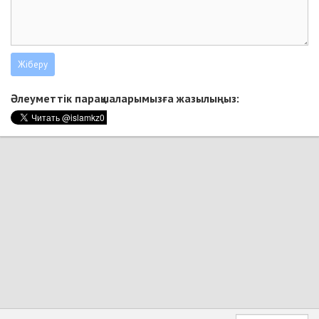
Әлеуметтік парақшаларымызға жазылыңыз: