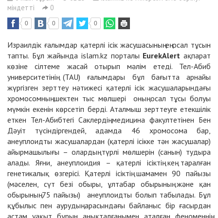
міндетті
0
0
0
0
Израилдік ғалымдар қатерлі ісік жасушасының ең осал тұсын
тапты. Бұл жайында islam.kz порталы
EurekAlert
ақпарат
көзіне сілтеме жасай отырып мәлім етеді. Тел-Абиб
университетінің (TAU) ғалымдары бұл бағытта арнайы
жүргізген зерттеу нәтижесі қатерлі ісік жасушаларындағы
хромосомның шектен тыс мөлшері оның осал тұсы болуы
мүмкін екенін көрсетіп берді. Аталмыш зерттеуге етекшілік
еткен Тел-Абибтегі Саклердің медицина факултетінен Бен
Дәуіт түсіндіргендей, адамда 46 хромосома бар,
анеуплоидты жасушалардан (қатерлі ісікке тән жасушалар)
айырмашылығы – олардың түрлі мөлшерін (санын) тудыра
алады. Яғни, анеуплоидия – қатерлі ісіктің кең таралған
генетикалық өзгерісі. Қатерлі ісіктің шамамен 90 пайызы
(мәселен, сүт безі обыры, ұлтабар обырының және қан
обырының 75 пайызы) анеуплоидты болып табылады. Бұл
құбылыс пен аурудың арасындағы байланыс бір ғасырдан
астам уақыт бұрын анықталғанымен аталған феноменнің