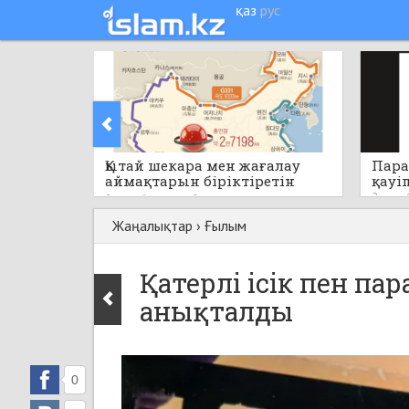
қаз
рус
Қытай шекара мен жағалау
Пара
аймақтарын біріктіретін
қауі
бірегей стратегиялық жобаны
2 сағат
2 сағат бұрын
0
қолға алады
Жаңалықтар
›
Ғылым
Қатерлі ісік пен па
анықталды
0