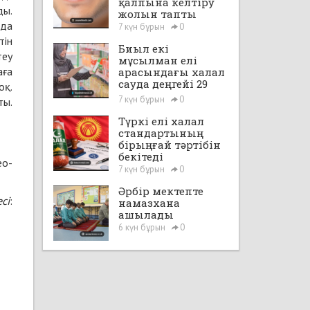
қалпына келтіру
ды.
жолын тапты
йда
7 күн бұрын
0
тін
Биыл екі
теу
мұсылман елі
аға
арасындағы халал
сауда деңгейі 29
оқ.
млрд доллардан
7 күн бұрын
0
ты.
асады
Түркі елі халал
стандартының
бірыңғай тәртібін
бекітеді
eo-
7 күн бұрын
0
Әрбір мектепте
есі
:
намазхана
ашылады
6 күн бұрын
0