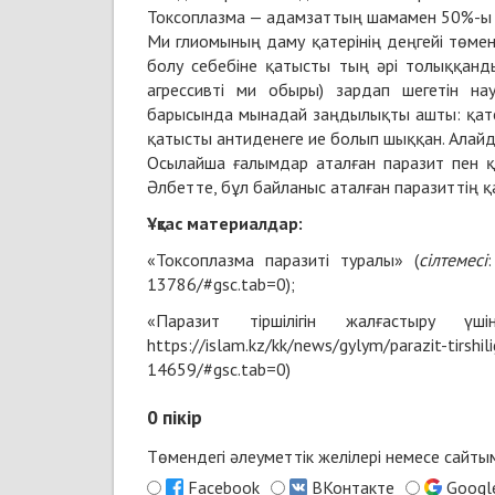
Токсоплазма — адамзаттың шамамен 50%-ы за
Ми глиомының даму қатерінің деңгейі төме
болу себебіне қатысты тың әрі толыққанд
агрессивті ми обыры) зардап шегетін на
барысында мынадай заңдылықты ашты: қатер
қатысты антиденеге ие болып шыққан. Алайд
Осылайша ғалымдар аталған паразит пен қа
Әлбетте, бұл байланыс аталған паразиттің қ
Ұқсас материалдар:
«Токсоплазма паразиті туралы» (
сілтемесі
13786/#gsc.tab=0);
«Паразит тіршілігін жалғастыру үш
https://islam.kz/kk/news/gylym/parazit-tirshili
14659/#gsc.tab=0)
0
пікір
Төмендегі әлеуметтік желілері немесе сайт
Facebook
ВКонтакте
Googl