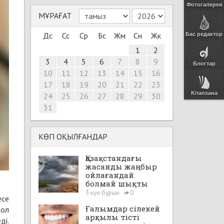
Фотогалерея
МҰРАҒАТ
Дс
Сс
Ср
Бс
Жм
Сн
Жк
Бас редактор
1
2
3
4
5
6
7
8
9
Блогтар
10
11
12
13
14
15
16
17
18
19
20
21
22
23
Кітапхана
24
25
26
27
28
29
30
31
КӨП ОҚЫЛҒАНДАР
Қазақстандағы
жасанды жаңбыр
ойлағандай
болмай шықты
3 күн бұрын
0
есе
Ғалымдар сілекей
жол
арқылы тісті
ді.