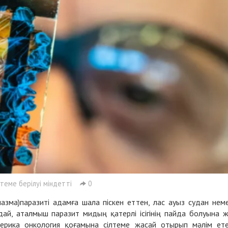
лтеме берілуі міндетті
0
лазма)паразиті адамға шала піскен еттен, лас ауыз судан нем
дай, аталмыш паразит мидың қатерлі ісігінің пайда болуына 
ерика онкология қоғамына сілтеме жасай отырып мәлім ете