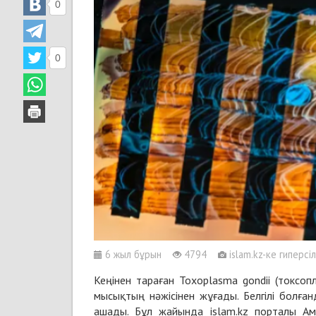
0
0
6 жыл бұрын
4794
islam.kz-ке гиперсі
Кеңінен тараған Toxoplasma gondii (токсоп
мысықтың нәжісінен жұғады. Белгілі болған
ашады. Бұл жайында islam.kz порталы Ам