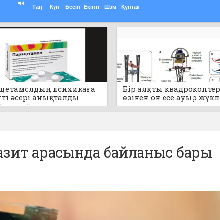
Таң
Күн
Бесін
Екінті
Шам
Құптан
цетамолдың психикаға
Бір аяқты квадрокоптер
пті әсері анықталды
өзінен он есе ауыр жүк
секіре алады (видео)
 бұрын
0
2 сағат бұрын
0
разит арасында байланыс бары