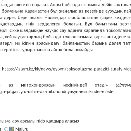
рдап шегетін паразит. Адам бойында екі жылға дейін сақтала
н болғанына қарамастан бұл жаңалық өз кезегінде аурудың па
ы дерек бере алады. Ғалымдар глиобластадан (сирек кездесе
уқастардың тінін зерделеген болатын. Бұл бағыттағы зерт
лі ісікке шалдыққан науқас сау адамға қарағанда токсоплазм
а, кей науқастардың бойында токсоплазмаға қарсы антидене ж
терлі ми ісігінің арасындағы байланыстың барына дәлел тап
атерлі ісік тудыратынына айғақ бола алмайды.
: https://islam.kz/kk/news/gylym/toksoplazma-paraziti-turaly-vid
ін өз митохондриясын иесінікіндей етеді» (
сілтем
gin-jalgastyru-ushin-oz-mitohondriyasyn-iesinikindei-etedi-
ымызға
кіру
арқылы пікір қалдыра аласыз
e
Mail.ru