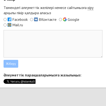
Төмендегі әлеуметтік желілері немесе сайтымызға
кіру
арқылы пікір қалдыра аласыз
Facebook
ВКонтакте
Google
Mail.ru
Әлеуметтік парақшаларымызға жазылыңыз: