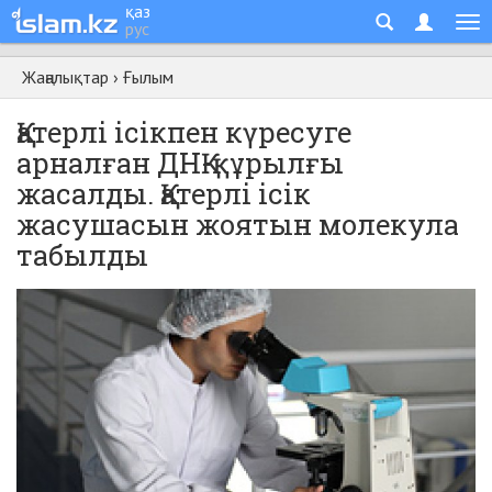
қаз
рус
Жаңалықтар
›
Ғылым
Қатерлі ісікпен күресуге
арналған ДНҚ-құрылғы
жасалды. Қатерлі ісік
жасушасын жоятын молекула
табылды