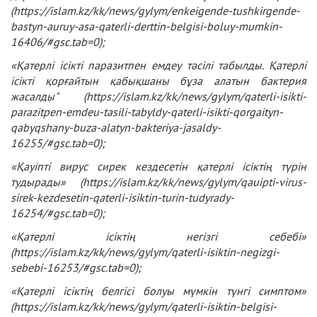
(
https://islam.kz/kk/news/gylym/enkeigende-tushkirgende-
bastyn-auruy-asa-qaterli-derttin-belgisi-boluy-mumkin-
16406/#gsc.tab=0
);
«Қатерлі ісікті паразитпен емдеу тәсілі табылды. Қатерлі
ісікті қорғайтын қабықшаны бұза алатын бактерия
жасалды" (
https://islam.kz/kk/news/gylym/qaterli-isikti-
parazitpen-emdeu-tasili-tabyldy-qaterli-isikti-qorgaityn-
qabyqshany-buza-alatyn-bakteriya-jasaldy-
16255/#gsc.tab=0
);
«Қауіпті вирус сирек кездесетін қатерлі ісіктің түрін
тудырады» (
https://islam.kz/kk/news/gylym/qauipti-virus-
sirek-kezdesetin-qaterli-isiktin-turin-tudyrady-
16254/#gsc.tab=0
);
«Қатерлі ісіктің негізгі себебі»
(
https://islam.kz/kk/news/gylym/qaterli-isiktin-negizgi-
sebebi-16253/#gsc.tab=0
);
«Қатерлі ісіктің белгісі болуы мүмкін түнгі симптом»
(
https://islam.kz/kk/news/gylym/qaterli-isiktin-belgisi-