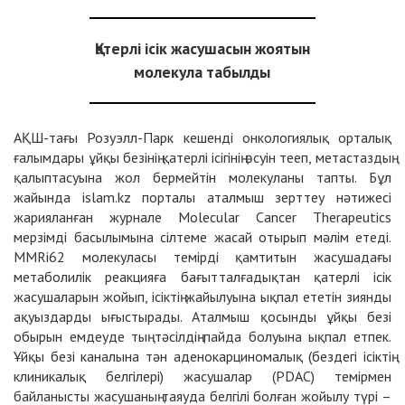
Қатерлі ісік жасушасын жоятын
молекула табылды
АҚШ-тағы Розуэлл-Парк кешенді онкологиялық орталық
ғалымдары ұйқы безінің қатерлі ісігінің өсуін тееп, метастаздың
қалыптасуына жол бермейтін молекуланы тапты. Бұл
жайында islam.kz порталы аталмыш зерттеу нәтижесі
жарияланған журнале Molecular Cancer Therapeutics
мерзімді басылымына сілтеме жасай отырып мәлім етеді.
MMRi62 молекуласы темірді қамтитын жасушадағы
метаболилік реакцияға бағытталғадықтан қатерлі ісік
жасушаларын жойып, ісіктің жайылуына ықпал ететін зиянды
ақуыздарды ығыстырады. Аталмыш қосынды ұйқы безі
обырын емдеуде тың тәсілдің пайда болуына ықпал етпек.
Ұйқы безі каналына тән аденокарциномалық (бездегі ісіктің
клиникалық белгілері) жасушалар (PDAC) темірмен
байланысты жасушаның таяуда белгілі болған жойылу түрі –