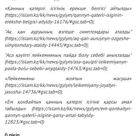
«Қанның қатерлі ісігінің ерекше белгісі айтылды»
(
https://islam.kz/kk/news/gylym/qannyn-qaterli-isiginin-
erekshe-belgisi-aityldy-16176/#gsc.tab=0
);
"Ақ қан ауруының өзгеше симптомдары аталды"
(
https://islam.kz/kk/news/gylym/aq-qan-auruynyn-ozgeshe-
simptomdary-ataldy-14445/#gsc.tab=0
);
"Аса қауіпті лейкемияның пайда болу себебі анықталды"
(
https://islam.kz/kk/news/gylym/asa-qauipti-leikemiyanyn-
paida-bolu-sebebi-anyqtaldy-14763/#gsc.tab=0
);
«Лейкемияны жоятын жасуша»
(
https://islam.kz/kk/news/gylym/leikemiyany-joyatyn-
jasusha-14736/#gsc.tab=0
);
«Ем қонбайтын қанның қатерлі ісігіне қарсы амал
табылды» (
https://islam.kz/kk/news/gylym/em-qonbaityn-
qannyn-qaterli-isigine-qarsy-amal-tabyldy-
12823/#gsc.tab=0
)
0
пікір