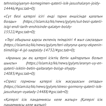
tehnologiyanyn-komegimen-qaterli-isik-jasushalaryn-joidy-
14446/#gsc.tab=0
);
«Сүт безі қатерлі ісігі енді тарих еншісінде қалатын
болды» (https://islam.kz/kk/news/gylym/sut-bezi-qaterli-
isigi-endi-tarih-enshisinde-qalatyn-boldy-
15522/#gsc.tab=0);
«Тері обырына қарсы екпенің тиімділігі 4 жыл сақталды»
(https://islam.kz/kk/news/gylym/teri-obyryna-qarsy-ekpenin-
tiimdiligi-4-jyl-saqtaldy-14732/#gsc.tab=0);
«Араның уы ең қатерлі ісіктің бетін қайтаратын болып
шықты» (
https://islam.kz/kk/news/gylym/aranyn-uy-en-
qaterli-isiktin-betin-qaitaratyn-bolyp-shyqty-
14083/#gsc.tab=0
);
«Стресс гормоны қатерлі ісік жасушасын оятады»
(
https://islam.kz/kk/news/gylym/stress-gormony-qaterli-isik-
jasushasyn-oyatady-14488/#gsc.tab=0
);
«Қатерлі ісік пандемиясы келе жатыр» (Қатерлі ісік
пандемиясы келе жатыр);