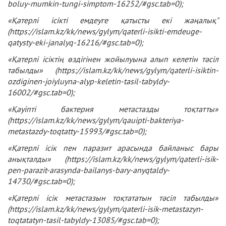
boluy-mumkin-tungi-simptom-16252/#gsc.tab=0
);
«Қатерлі ісікті емдеуге қатысты екі жаңалық"
(
https://islam.kz/kk/news/gylym/qaterli-isikti-emdeuge-
qatysty-eki-janalyq-16216/#gsc.tab=0
);
«Қатерлі ісіктің өздігінен жойылуына алып келетін тәсіл
табылды» (
https://islam.kz/kk/news/gylym/qaterli-isiktin-
ozdiginen-joiyluyna-alyp-keletin-tasil-tabyldy-
16002/#gsc.tab=0
);
«Қауіпті бактерия метастазды тоқтатты»
(
https://islam.kz/kk/news/gylym/qauipti-bakteriya-
metastazdy-toqtatty-15993/#gsc.tab=0
);
«Қатерлі ісік пен паразит арасында байланыс бары
анықталды» (
https://islam.kz/kk/news/gylym/qaterli-isik-
pen-parazit-arasynda-bailanys-bary-anyqtaldy-
14730/#gsc.tab=0
);
«Қатерлі ісік метастазын тоқтататын тәсіл табылды»
(https://islam.kz/kk/news/gylym/qaterli-isik-metastazyn-
toqtatatyn-tasil-tabyldy-13085/#gsc.tab=0);