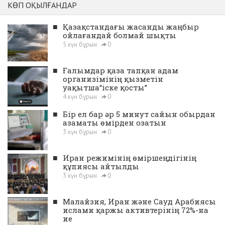
КӨП ОҚЫЛҒАНДАР
■
Қазақстандағы жасанды жаңбыр
ойлағандай болмай шықты
5 күн бұрын
0
■
Ғалымдар қаза тапқан адам
организімінің қызметін
уақытша“іске қосты”
4 күн бұрын
0
■
Бір ел бар әр 5 минут сайын обырдан
азаматы өмірден озатын
3 күн бұрын
0
■
Иран режимінің өміршеңдігінің
құпиясы айтылды
3 күн бұрын
0
■
Малайзия, Иран және Сауд Арабиясы
ислами қаржы активтерінің 72%-на
ие