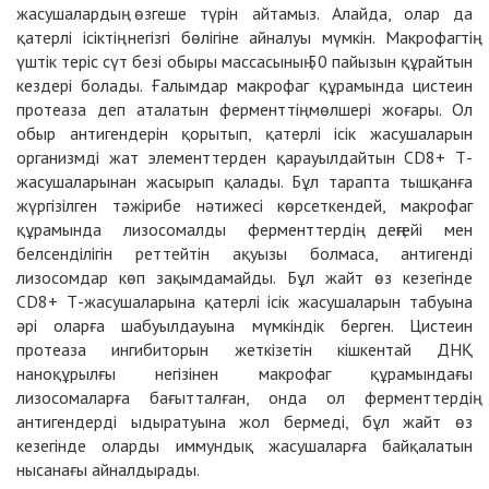
жасушалардың өзгеше түрін айтамыз. Алайда, олар да
қатерлі ісіктің негізгі бөлігіне айналуы мүмкін. Макрофагтің
үштік теріс сүт безі обыры массасының 50 пайызын құрайтын
кездері болады. Ғалымдар макрофаг құрамында цистеин
протеаза деп аталатын ферменттің мөлшері жоғары. Ол
обыр антигендерін қорытып, қатерлі ісік жасушаларын
организмді жат элементтерден қарауылдайтын CD8+ Т-
жасушаларынан жасырып қалады. Бұл тарапта тышқанға
жүргізілген тәжірибе нәтижесі көрсеткендей, макрофаг
құрамында лизосомалды ферменттердің деңгейі мен
белсенділігін реттейтін ақуызы болмаса, антигенді
лизосомдар көп зақымдамайды. Бұл жайт өз кезегінде
CD8+ Т-жасушаларына қатерлі ісік жасушаларын табуына
әрі оларға шабуылдауына мүмкіндік берген. Цистеин
протеаза ингибиторын жеткізетін кішкентай ДНҚ
наноқұрылғы негізінен макрофаг құрамындағы
лизосомаларға бағытталған, онда ол ферменттердің
антигендерді ыдыратуына жол бермеді, бұл жайт өз
кезегінде оларды иммундық жасушаларға байқалатын
нысанағы айналдырады.