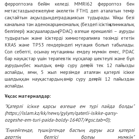
ферроптозға бейім келеді. MMRI62 ферроптоз бен
метастаздың тежелуіне әкелетін FTH1 деп аталатын темір
сақтайтын ақуыздың деградациясын тудырады. Ұйқы безі
каналына тән аденокарциномалық (бездегі ісіктің клиникалық
белгілері) жасушалардың (PDAC) өзгеше ерекшелігі – ауруды
тудыратын және ісіктерді химиотерапияға төзімді ететін
KRAS және TP53 гендеріндегі мутация болып табылады.
Сол себепті, осынау мутацияны емдеу мүмкін емес, PDAC
бар науқастар үшін терапевтік нұсқалар шектеулі және бұл
аурудың бес жылдық өмір сүру деңгейі тек 12 пайызды
аспайды, яғни, 5 жыл мерзімде аталған қатерлі ісікке
шалдыққан науқастардың өмір сүру деңгейі 12 пайыздан
аспайды.
Ұқсас материалдар:
"Қатерлі ісікке қарсы өзгеше ем түрі пайда болды"
(
https://islam.kz/kk/news/gylym/qaterli-isikke-qarsy-
ozgeshe-em-turi-paida-boldy-16407/#gsc.tab=0
);
"Еңкейгенде, түшкіргенде бастың ауруы аса қатерлі
дерттің белгісі болуы мүмкін"