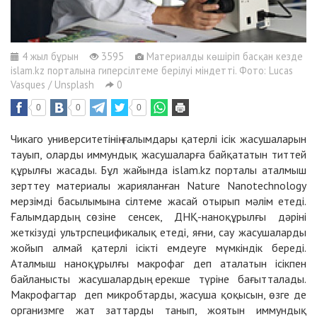
4 жыл бұрын
3595
Материалды көшіріп басқан кезде
islam.kz порталына гиперсілтеме берілуі міндетті. Фото: Lucas
Vasques / Unsplash
0
0
0
0
Чикаго университетінің ғалымдары қатерлі ісік жасушаларын
тауып, оларды иммундық жасушаларға байқататын титтей
құрылғы жасады. Бұл жайында islam.kz порталы аталмыш
зерттеу материалы жарияланған Nature Nanotechnology
мерзімді басылымына сілтеме жасай отырып мәлім етеді.
Ғалымдардың сөзіне сенсек, ДНҚ-наноқұрылғы дәріні
жеткізуді ультрспецификалық етеді, яғни, сау жасушаларды
жойып алмай қатерлі ісікті емдеуге мүмкіндік береді.
Аталмыш наноқұрылғы макрофаг деп аталатын ісікпен
байланысты жасушалардың ерекше түріне бағытталады.
Макрофагтар деп микробтарды, жасуша қоқысын, өзге де
организмге жат заттарды танып, жоятын иммундық