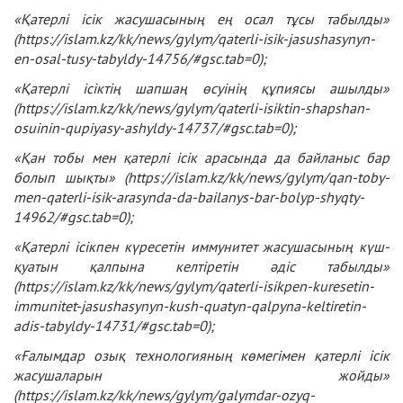
«Қатерлі ісік жасушасының ең осал тұсы табылды»
(
https://islam.kz/kk/news/gylym/qaterli-isik-jasushasynyn-
en-osal-tusy-tabyldy-14756/#gsc.tab=0
);
«Қатерлі ісіктің шапшаң өсуінің құпиясы ашылды»
(
https://islam.kz/kk/news/gylym/qaterli-isiktin-shapshan-
osuinin-qupiyasy-ashyldy-14737/#gsc.tab=0
);
«Қан тобы мен қатерлі ісік арасында да байланыс бар
болып шықты» (https://islam.kz/kk/news/gylym/qan-toby-
men-qaterli-isik-arasynda-da-bailanys-bar-bolyp-shyqty-
14962/#gsc.tab=0);
«Қатерлі ісікпен күресетін иммунитет жасушасының күш-
қуатын қалпына келтіретін әдіс табылды»
(
https://islam.kz/kk/news/gylym/qaterli-isikpen-kuresetin-
immunitet-jasushasynyn-kush-quatyn-qalpyna-keltiretin-
adis-tabyldy-14731/#gsc.tab=0
);
«Ғалымдар озық технологияның көмегімен қатерлі ісік
жасушаларын жойды»
(
https://islam.kz/kk/news/gylym/galymdar-ozyq-