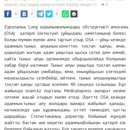
islam.kz порталына гиперсілтеме берілуі міндетті
0
0
0
0
Еуропалық Lung қорының ғалымдары обструктивті апноэнің
(OSA) қатерлі ісіктің түнгі (ұйқыдағы симптомына) белгісі
болуы мүмкін екенін алға тартып отыр. OSA — ұйқы кезінде
адамның тыныс алуының кенеттен тоқтап қалуы, яғни,
қорылдап жатқан адам уақытша қысқа сәтке дем алмай,
қайта тыныс алуы организмде обырдың пайда болуынан
хабар беруі ықтимал. Тыныс алуы уақытша тоқтап қалған
адам ұйқысынан оянбайды, яғни, оның ұйқысын үзетіндей
мазасыздықты сезінбейді, өйткені, тыныс алудың уақытша
тоқтап қалуы орташа есеппен 40 секунда созылады. Бұл
жайында islam.kz порталы Medicalxpress ақпарат көзіне
сілтеме жасай отырып мәлім етеді. Әдетте OSA кезінде
адамның тыныс алу жолдары ішінара жабылып қалады,
нәтижесінде қан құрамындағы оттегі төмендеп, қатты
шаршайды. Статистикалық деректер бойынша мұндай
жайтты бастан жиі кешетін адамның бойынан қатерлі ісік
белгілері байқалып жатады. Бұл тарапта ерлерге қарағанда