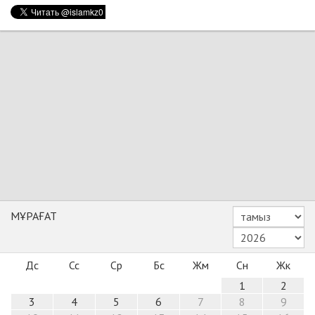
МҰРАҒАТ
Дс
Сс
Ср
Бс
Жм
Сн
Жк
1
2
3
4
5
6
7
8
9