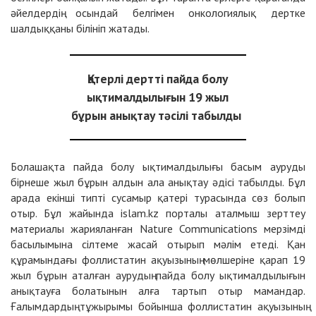
әйелдердің осындай белгімен онкологиялық дертке
шалдыққаны білініп жатады.
Қатерлі дертті пайда болу
ықтималдылығын 19 жыл
бұрын анықтау тәсілі табылды
Болашақта пайда болу ықтималдылығы басым ауруды
бірнеше жыл бұрын алдын ала анықтау әдісі табылды. Бұл
арада екінші типті сусамыр қатері турасында сөз болып
отыр. Бұл жайында islam.kz порталы аталмыш зерттеу
материалы жарияланған Nature Communications мерзімді
басылымына сілтеме жасай отырып мәлім етеді. Қан
құрамындағы фоллистатин ақуызының мөлшеріне қарап 19
жыл бұрын аталған аурудың пайда болу ықтималдылығын
анықтауға болатынын алға тартып отыр мамандар.
Ғалымдардың тұжырымы бойынша фоллистатин ақуызының