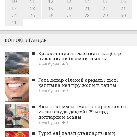
10
11
12
13
14
15
16
17
18
19
20
21
22
23
24
25
26
27
28
29
30
31
КӨП ОҚЫЛҒАНДАР
■
Қазақстандағы жасанды жаңбыр
ойлағандай болмай шықты
4 күн бұрын
0
■
Ғалымдар сілекей арқылы тісті
қалпына келтіру жолын тапты
8 күн бұрын
0
■
Биыл екі мұсылман елі арасындағы
халал сауда деңгейі 29 млрд
доллардан асады
8 күн бұрын
0
■
Түркі елі халал стандартының