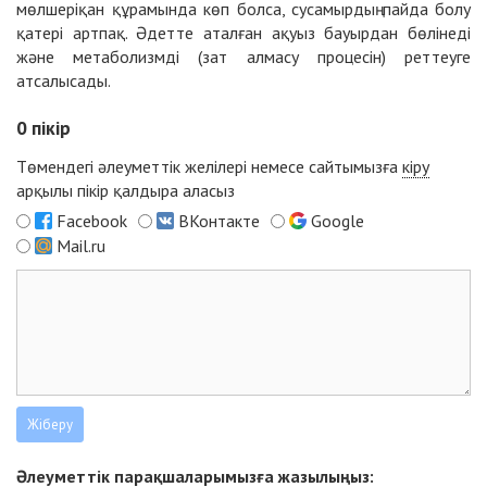
мөлшеріқан құрамында көп болса, сусамырдың пайда болу
қатері артпақ. Әдетте аталған ақуыз бауырдан бөлінеді
және метаболизмді (зат алмасу процесін) реттеуге
атсалысады.
0
пікір
Төмендегі әлеуметтік желілері немесе сайтымызға
кіру
арқылы пікір қалдыра аласыз
Facebook
ВКонтакте
Google
Mail.ru
Әлеуметтік парақшаларымызға жазылыңыз: