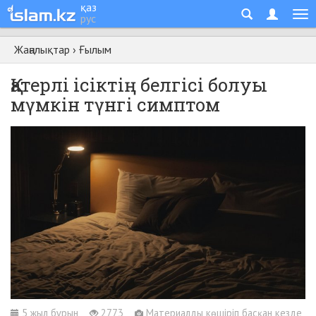
қаз
рус
Жаңалықтар
›
Ғылым
Қатерлі ісіктің белгісі болуы
мүмкін түнгі симптом
5 жыл бұрын
2773
Материалды көшіріп басқан кезде