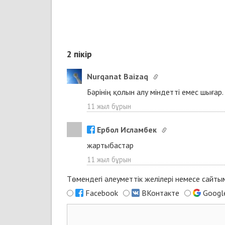
2
пікір
Nurqanat Baizaq
Бәрінің қолын алу міндетті емес шығар
11 жыл бұрын
Ербол Исламбек
жартыбастар
11 жыл бұрын
Төмендегі әлеуметтік желілері немесе сайт
Facebook
ВКонтакте
Googl