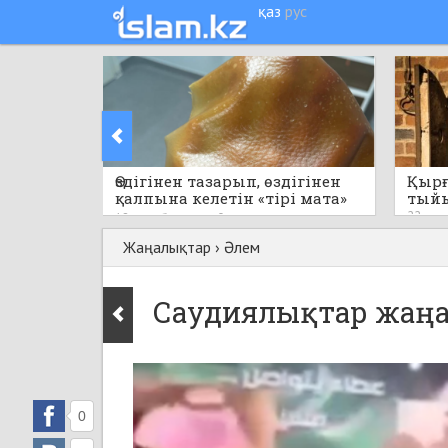
қаз
рус
Өздігінен тазарып, өздігінен
Қырғ
қалпына келетін «тірі мата»
тый
пайда болды
22 саға
18 сағат бұрын
0
Жаңалықтар
›
Әлем
Саудиялықтар жаңа 
0