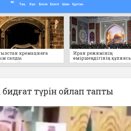
Таң
Күн
Бесін
Екінті
Шам
Құптан
ызстан кремацияға
Иран режимінің
ым салды
өміршеңдігінің құпияс
айтылды
т бұрын
0
23 сағат бұрын
0
бидғат түрін ойлап тапты