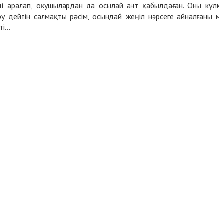
і аралап, оқушылардан да осылай ант қабылдаған. Оны күлк
у дейтін салмақты рәсім, осындай жеңіл нәрсеге айналғаны 
...