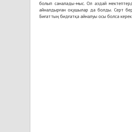
болып саналады-мыс. Ол аздай мектептерд
айналдырған оқушылар да болды. Серт бер
Биғаттың бидғатқа айналуы осы болса керекті