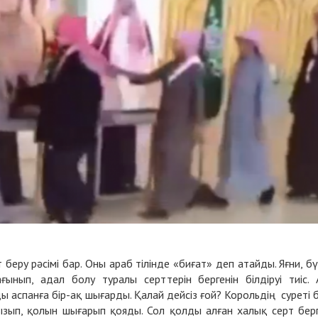
еру рәсімі бар. Оны араб тілінде «биғат» деп атайды. Яғни, бү
ынып, адал болу туралы серттерін бергенін білдіруі тиіс. 
аспанға бір-ақ шығарды. Қалай дейсіз ғой? Корольдің суреті 
ызып, қолын шығарып қояды. Сол қолды алған халық серт бер