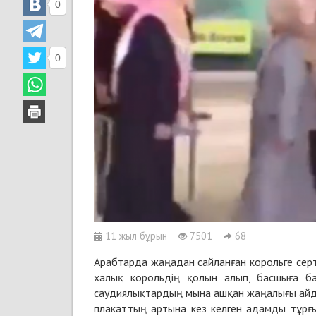
0
0
11 жыл бұрын
7501
68
Арабтарда жаңадан сайланған корольге серт б
халық корольдің қолын алып, басшыға бағ
саудиялықтардың мына ашқан жаңалығы айды 
плакаттың артына кез келген адамды тұрғ