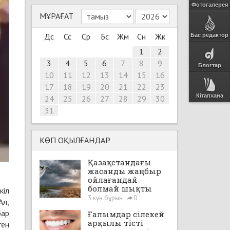
Фотогалерея
МҰРАҒАТ
Дс
Сс
Ср
Бс
Жм
Сн
Жк
Бас редактор
1
2
3
4
5
6
7
8
9
Блогтар
10
11
12
13
14
15
16
17
18
19
20
21
22
23
Кітапхана
24
25
26
27
28
29
30
31
КӨП ОҚЫЛҒАНДАР
Қазақстандағы
жасанды жаңбыр
ойлағандай
болмай шықты
кіл
3 күн бұрын
0
Ал,
бар
Ғалымдар сілекей
арқылы тісті
ген