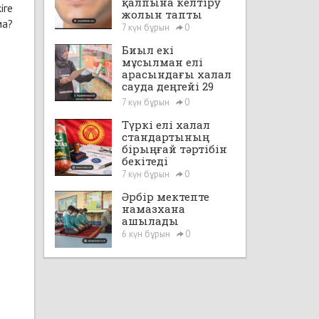
қалпына келтіру
іге
жолын тапты
ма?
7 күн бұрын
0
Биыл екі
мұсылман елі
арасындағы халал
сауда деңгейі 29
млрд доллардан
7 күн бұрын
0
асады
Түркі елі халал
стандартының
бірыңғай тәртібін
бекітеді
7 күн бұрын
0
Әрбір мектепте
намазхана
ашылады
6 күн бұрын
0