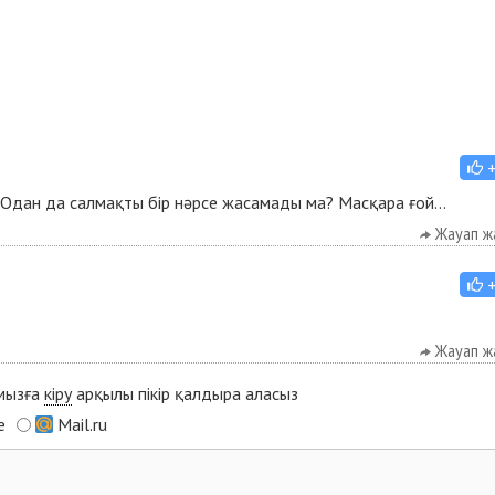
. Одан да салмақты бір нәрсе жасамады ма? Масқара ғой...
Жауап ж
Жауап ж
ымызға
кіру
арқылы пікір қалдыра аласыз
e
Mail.ru