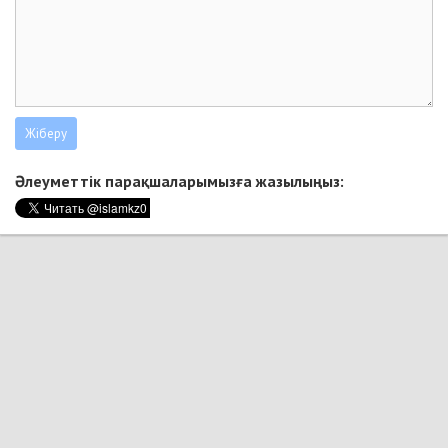
Әлеуметтік парақшаларымызға жазылыңыз: