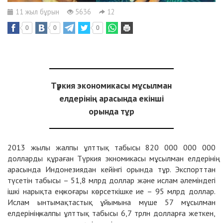
11 жыл бұрын
5636
12
0
0
0
Түркия экономикасы мұсылман
елдерінің арасында екінші
орында тұр
2013 жылы жалпы ұлттық табысы 820 000 000 000
долларды құраған Түркия экномикасы мұсылман елдерінің
арасында Индонезиядан кейінгі орында тұр. Экспорттан
түсетін табысы – 51,8 млрд доллар және ислам әлеміндегі
ішкі нарықта ең жоғары көрсеткішке ие – 95 млрд доллар.
Ислам ынтымақтастық ұйымына мүше 57 мұсылман
елдерінің жалпы ұлттық табысы 6,7 трлн долларға жеткен,