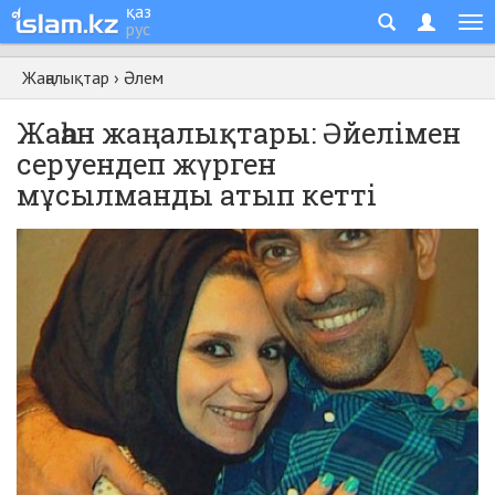
қаз
рус
Жаңалықтар
›
Әлем
Жаһан жаңалықтары: Әйелімен
серуендеп жүрген
мұсылманды атып кетті