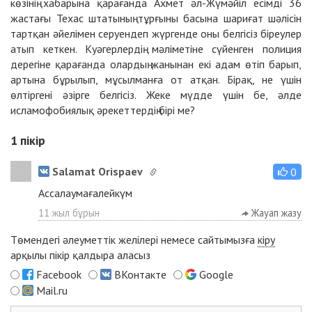
көзінің хабарына қарағанда Ахмет әл-Жүмәйіл есімді 36
жастағы Техас штатының тұрғыны басына шариғат шәлісін
тартқан әйелімен серуендеп жүргенде оны белгісіз біреулер
атып кеткен. Куәгерлердің мәліметіне сүйенген полиция
дерегіне қарағанда олардың жанынан екі адам өтіп барып,
артына бұрылып, мұсылманға от атқан. Бірақ, не үшін
өлтіргені әзірге белгісіз. Жеке мүдде үшін бе, әлде
исламофобиялық әрекеттердің бірі ме?
1
пікір
Salamat Orispaev
0
Ассалаумағалейкүм
11 жыл бұрын
Жауап жазу
Төмендегі әлеуметтік желілері немесе сайтымызға
кіру
арқылы пікір қалдыра аласыз
Facebook
ВКонтакте
Google
Mail.ru