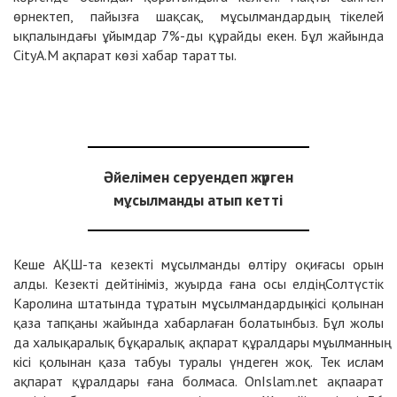
өрнектеп, пайызға шақсақ, мұсылмандардың тікелей
ықпалындағы ұйымдар 7%-ды құрайды екен. Бұл жайында
CityA.M ақпарат көзі хабар таратты.
Әйелімен серуендеп жүрген
мұсылманды атып кетті
Кеше АҚШ-та кезекті мұсылманды өлтіру оқиғасы орын
алды. Кезекті дейтініміз, жуырда ғана осы елдің Солтүстік
Каролина штатында тұратын мұсылмандардың кісі қолынан
қаза тапқаны жайында хабарлаған болатынбыз. Бұл жолы
да халықаралық бұқаралық ақпарат құралдары мұылманның
кісі қолынан қаза табуы туралы үндеген жоқ. Тек ислам
ақпарат құралдары ғана болмаса. OnIslam.net ақпаарат