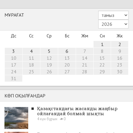
МҰРАҒАТ
Дс
Сс
Ср
Бс
Жм
Сн
Жк
1
2
3
4
5
6
7
8
9
10
11
12
13
14
15
16
17
18
19
20
21
22
23
24
25
26
27
28
29
30
31
КӨП ОҚЫЛҒАНДАР
■
Қазақстандағы жасанды жаңбыр
ойлағандай болмай шықты
4 күн бұрын
0