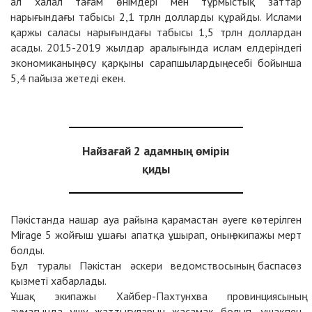
ал халал тағам өнімдері мен тұрмыстық заттар
нарығындағы табысы 2,1 трлн долларды құрайды. Ислами
қаржы саласы нарығындағы табысы 1,5 трлн доллардан
асады. 2015-2019 жылдар аралығында ислам елдеріндегі
экономиканың өсу қарқыны сарапшылардың есебі бойынша
5,4 пайыза жетеді екен.
Найзағай 2 адамның өмірін
қиды
Пәкістанда нашар ауа райына қарамастан әуеге көтерілген
Mirage 5 жойғыш ұшағы апатқа ұшырап, оның экипажы мерт
болды.
Бұл туралы Пәкістан әскери ведомствосының баспасөз
қызметі хабарлады.
Ұшақ экипажы Хайбер-Пахтунхва провинциясының
аумағында ұшу жаттығуларын жасамақ болып, ұшақпен