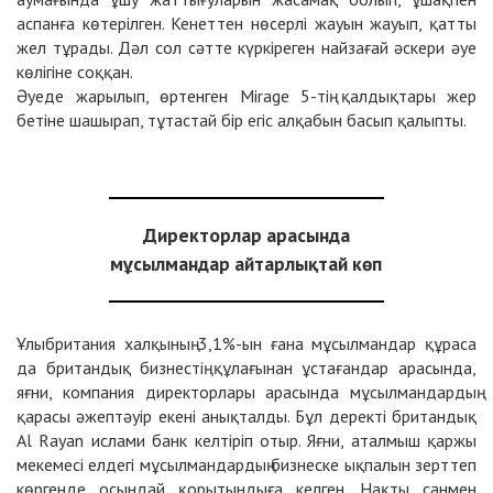
аспанға көтерілген. Кенеттен нөсерлі жауын жауып, қатты
жел тұрады. Дәл сол сәтте күркіреген найзағай әскери әуе
көлігіне соққан.
Әуеде жарылып, өртенген Mirage 5-тің қалдықтары жер
бетіне шашырап, тұтастай бір егіс алқабын басып қалыпты.
Директорлар арасында
мұсылмандар айтарлықтай көп
Ұлыбритания халқының 3,1%-ын ғана мұсылмандар құраса
да британдық бизнестің құлағынан ұстағандар арасында,
яғни, компания директорлары арасында мұсылмандардың
қарасы әжептәуір екені анықталды. Бұл деректі британдық
Al Rayan ислами банк келтіріп отыр. Яғни, аталмыш қаржы
мекемесі елдегі мұсылмандардың бизнеске ықпалын зерттеп
көргенде осындай қорытындыға келген. Нақты санмен