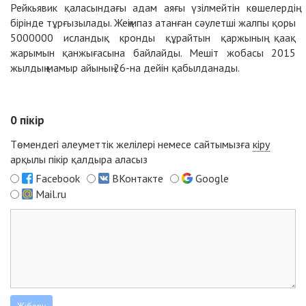
Рейкьявик қаласындағы адам аяғы үзілмейтін көшелердің
бірінде тұрғызылады. Жеңімпаз атанған сәулетші жалпы қоры
5000000 исландық кронды құрайтын қаржының қаақ
жарымын қанжығасына байлайды. Мешіт жобасы 2015
жылдың мамыр айының 26-на дейін қабылданады.
0
пікір
Төмендегі әлеуметтік желілері немесе сайтымызға
кіру
арқылы пікір қалдыра аласыз
Facebook
ВКонтакте
Google
Mail.ru