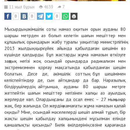
11 жыл бұрын
4639
7
0
0
0
Мысырдың әкімшілік соты намаз оқитын орын ауданы 80
шаршы метрден аз болып келетін шағын мешіттер мен
құлшылық орындарын жабу туралы уақыптар министрлігінің
2013 жылдың қыркүйек айында қабылдаған шешімін өз
күшінде қалдырды. Бұл жастарды жұма намазын өткізуге
заңдық негізі жоқ осындай орындарда радикализм мен
экстремизмнен қорғау мақсатында қабылданған шешім
болатын. Десе де, әкімшілік соттың бұл шешімімен
келіспейтіндер де, сын айтқандар да бар. Наразылық
білдірушілердің айтуынша, ауданы 80 шаршы метрге
жетпейтін шағын мешіттер негізінен халқы аз ауылдық
жерлерде көп. Олардың саны да осал емес – 27 мыңның ар
жақ, бер жағында. Ол жердің жамағаты жұма намазын қалай
оқиды? Міне, осындай мәселелерді шешіп алмай тұрып, бір
жақты шешім қабылдау халқының дені мұсылман елінде
қаншалықты қисынды? Билік өкілдерінің сөзіне қарағанда