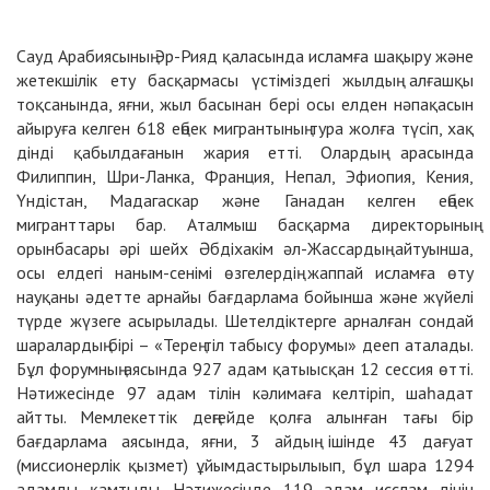
Сауд Арабиясының Эр-Рияд қаласында исламға шақыру және
жетекшілік ету басқармасы үстіміздегі жылдың алғашқы
тоқсанында, яғни, жыл басынан бері осы елден нәпақасын
айыруға келген 618 еңбек мигрантының тура жолға түсіп, хақ
дінді қабылдағанын жария етті. Олардың арасында
Филиппин, Шри-Ланка, Франция, Непал, Эфиопия, Кения,
Үндістан, Мадагаскар және Ганадан келген еңбек
мигранттары бар. Аталмыш басқарма директорының
орынбасары әрі шейх Әбдіхакім әл-Жассардың айтуынша,
осы елдегі наным-сенімі өзгелердің жаппай исламға өту
науқаны әдетте арнайы бағдарлама бойынша және жүйелі
түрде жүзеге асырылады. Шетелдіктерге арналған сондай
шаралардың бірі – «Терең тіл табысу форумы» дееп аталады.
Бұл форумның аясында 927 адам қатыысқан 12 сессия өтті.
Нәтижесінде 97 адам тілін кәлимаға келтіріп, шаһадат
айтты. Мемлекеттік деңгейде қолға алынған тағы бір
бағдарлама аясында, яғни, 3 айдың ішінде 43 дағуат
(миссионерлік қызмет) ұйымдастырылыып, бұл шара 1294
адамды қамтыды. Нәтижесінде 119 адам исслам дінін