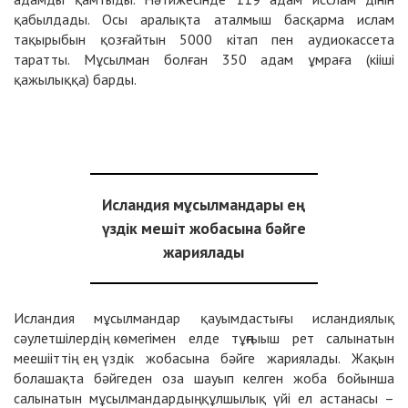
қабылдады. Осы аралықта аталмыш басқарма ислам
тақырыбын қозғайтын 5000 кітап пен аудиокассета
таратты. Мұсылман болған 350 адам ұмраға (кііші
қажылыққа) барды.
Исландия мұсылмандары ең
үздік мешіт жобасына бәйге
жариялады
Исландия мұсылмандар қауымдастығы исландиялық
сәулетшілердің көмегімен елде тұңғыыш рет салынатын
меешііттің ең үздік жобасына бәйге жариялады. Жақын
болашақта бәйгеден оза шауып келген жоба бойынша
салынатын мұсылмандардың құлшылық үйі ел астанасы –