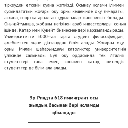
тіркеуден өткенін қуана жеткізді. Осынау ислами іліммен
сусындататын жоғары оқу орны кешенінде оқу ғимараты,
асхана, спортқа арналған құрылғылар және мешіт болады.
Оның айтуынша, жобаны негізінен араб инвесторлары, соның
ішінде, Катар мен Кувейт бизнесмендері қаржыландырады.
Университетте 5000-ғаа тарта студент философиядан,
әдебиеттен және дінтанудан білім алады. Жоғарғы оқу
орны Милан шаһарындағы католиктер университетінің
үлгісінде салынады. Бұл оқу ордасында тек Италия
студенттері ғана емес, сонымен қатар, шетелдік
студенттер де білім ала алады.
Эр-Риядта 618 иммигрант осы
жылдың басынан бері исламды
қабылдады