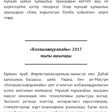
мұндай шағын құлшылық орындарын көптеп ашу ел
қауіпсіздігіне қатер төндіреді. Олар мұндай құлшылық
орындарын «баяу жарылатын бомба қойылған» жерге
теңеді.
«Болашақ мұражайы» 2017
жылы ашылады
Біріккен Араб Әмірліктерінің премьер-министрі мен Дубай
қаласының басшысы, шейх Рашид бен әл-Мақтұм
«болашақтың мұражайы» деп аталатын жобаның құрылысын
қолға алатынын мәлімдеді. Мұндай мұражайды ашудағы
мақсат инновация мен технологияны дамытуда жатыр.
Экспонат ретінде есептер, интерактивті көрсетілімдер,
стимуляторлар жұрттың назарына ұсынылады. Бұған қоса,