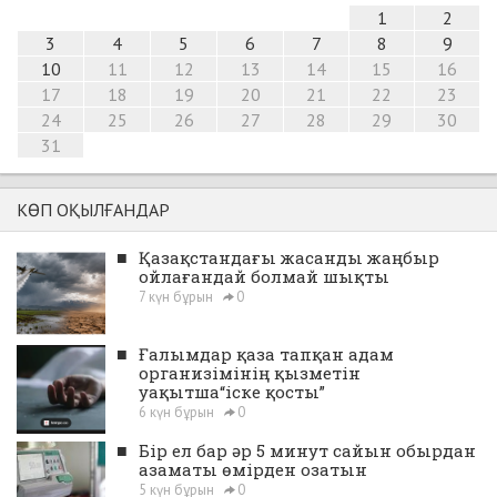
1
2
3
4
5
6
7
8
9
10
11
12
13
14
15
16
17
18
19
20
21
22
23
24
25
26
27
28
29
30
31
КӨП ОҚЫЛҒАНДАР
■
Қазақстандағы жасанды жаңбыр
ойлағандай болмай шықты
7 күн бұрын
0
■
Ғалымдар қаза тапқан адам
организімінің қызметін
уақытша“іске қосты”
6 күн бұрын
0
■
Бір ел бар әр 5 минут сайын обырдан
азаматы өмірден озатын
5 күн бұрын
0