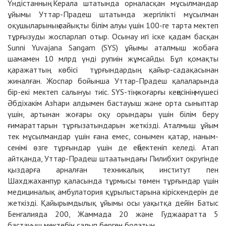
Үндістанның Керала штатында орналасқан мұсылмандар
ұйымы Уттар-Прадеш штатында жергілікті мұсылман
оқушыларының лайықты білім алуы үшін 100-ге тарта мектеп
тұрғызуды жоспарлап отыр. Осынау игі іске қадам басқан
Sunni Yuvajana Sangam (SYS) ұйымы аталмыш жобаға
шамамен 10 млрд үнді рупиін жұмсайды. Бұл қомақты
қаражаттың көбісі тұрғындардың қайыр-садақасынан
жиналған. Жоспар бойынша Уттар-Прадеш қалаларында
бір-екі мектеп салынуы тиіс. SYS-тің жоғарғы кеңесінің мүшесі
Әбдіхакім Азһари алдымен бастауыш және орта сыныптар
үшін, артынан жоғары оқу орындары үшін білім беру
ғимараттарын тұрғызатындарын жеткізді. Аталмыш ұйым
тек мұсылмандар үшін ғана емес, сонымен қатар, наным-
сенімі өзге тұрғындар үшін де еңбектеніп келеді. Атап
айтқанда, Уттар-Прадеш штаатындағы Пилибхит округінде
қыздарға арналған техникалық институт пен
Шахджаханпур қаласында тұрмысы төмен тұрғындар үшін
медициналық амбулатория құрылыстарына кіріскендерін де
жеткізді. Қайырымдылық ұйымы осы уақытқа дейін Батыс
Бенгалияда 200, Жаммада 20 және Гуджааратта 5
бастауыш мектебін салып берген болатын.