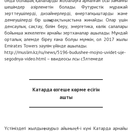
онда болашақ қалаларды жобалауға арналған осы заманғы
шешімдер әзірленетін болады. Футуристік мұражай
зерттеушілерді, дизайнерлерді, өнертапқыштарды және
демеушілерді бір шаңырақтың астына жинайды. Олар үшін
денсаулық сақтау, білім беру, энергетика, көлік салалары
бойынша жекелеген арнайы зертханалар ашылады. Мұндай
орталық әлемде біреу ғана болуы мүмкін, ол 2017 жылы
Emirates Towers зәулім үйінде ашылады.
http://muslim.kz/ru/news/5196-budushee-mojno-uvidet-uje-
segodnya-video.html – ввидеосы лсы с3лтемеде
Катарда өзгеше көрме есігін
ашты
Үстіміздегі жылдың наурыз айының 4-і күні Катарда арнайы