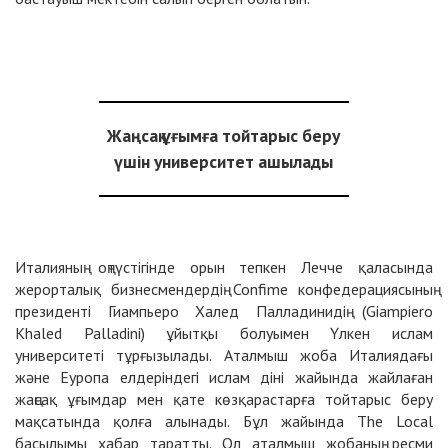
Жаңсақ ұғымға тойтарыс беру
үшін университет ашылады
Италияның оңтүстігінде орын тепкен Лечче қаласында
жерорталық бизнесмендердің Confime конфедерациясының
президенті Гиампьеро Халед Палладинидің (Giampiero
Khaled Palladini) ұйытқы болуымен Үлкен ислам
университеті тұрғызылады. Аталмыш жоба Италиядағы
және Еуропа елдеріндегі ислам діні жайында жайлаған
жаңсақ ұғымдар мен қате көзқарастарға тойтарыс беру
мақсатында қолға алынады. Бұл жайында The Local
басылымы хабар таратты. Ол аталмыш жобаның ресми