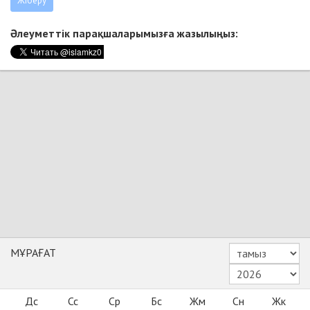
Әлеуметтік парақшаларымызға жазылыңыз:
МҰРАҒАТ
Дс
Сс
Ср
Бс
Жм
Сн
Жк