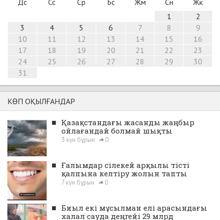
Дс
Сс
Ср
Бс
Жм
Сн
Жк
1
2
3
4
5
6
7
8
9
10
11
12
13
14
15
16
17
18
19
20
21
22
23
24
25
26
27
28
29
30
31
КӨП ОҚЫЛҒАНДАР
■
Қазақстандағы жасанды жаңбыр
ойлағандай болмай шықты
3 күн бұрын
0
■
Ғалымдар сілекей арқылы тісті
қалпына келтіру жолын тапты
7 күн бұрын
0
■
Биыл екі мұсылман елі арасындағы
халал сауда деңгейі 29 млрд