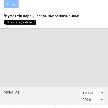
Әлеуметтік парақшаларымызға жазылыңыз:
МҰРАҒАТ