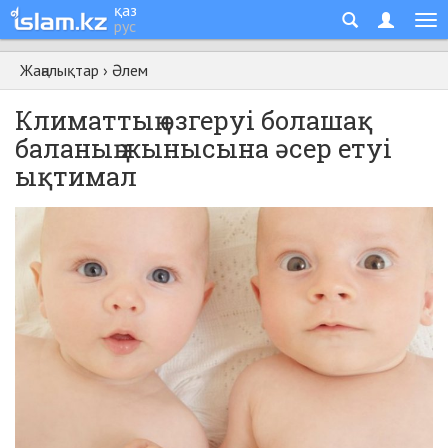
қаз
рус
Жаңалықтар
›
Әлем
Климаттың өзгеруі болашақ
баланың жынысына әсер етуі
ықтимал