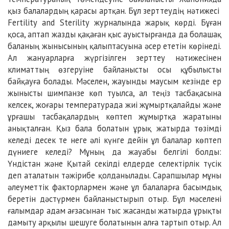
қыз балалардың қарасы артқан. Бұл зерттеудің нәтижесі
Fertility and Sterility журналында жарық көрді. Бұған
қоса, аптап жазды қақаған қыс ауыстырғанда да болашақ
баланың жынысының қалыптасуына әсер ететін көрінеді.
Ал жануарларға жүргізілген зерттеу нәтижесінен
климаттың өзгеруіне байланысты осы құбылысты
байқауға болады. Мәселен, жауынды маусым кезінде ер
жынысты шимпанзе көп туылса, ал теңіз тасбақасына
келсек, жоғары температурада жиі жұмыртқалайды және
ұрғашы тасбақалардың көптеп жұмыртқа жаратыны
анықталған. Қыз бала болатын ұрық жатырда төзімді
келеді десек те неге әлі күнге дейін ұл балалар көптеп
дүниеге келеді? Мұның да жауабы белгілі болды:
Үндістан және Қытай секілді елдерде селектірлік түсік
деп аталатын тәжірибе қолданылады. Сарапшылар мұны
әлеуметтік факторлармен және ұл балаларға басымдық
беретін дәстүрмен байланыстырып отыр. Бұл мәселені
ғалымдар адам ағзасынан тыс жасанды жатырда ұрықты
дамыту арқылы шешуге болатынын алға тартып отыр. Ал