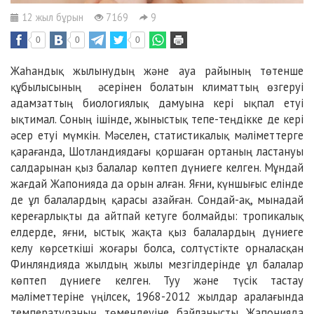
12 жыл бұрын
7169
9
0
0
0
Жаһандық жылынудың және ауа райының төтенше
құбылысының әсерінен болатын климаттың өзгеруі
адамзаттың биологиялық дамуына кері ықпал етуі
ықтимал. Соның ішінде, жыныстық тепе-теңдікке де кері
әсер етуі мүмкін. Мәселен, статистикалық мәліметтерге
қарағанда, Шотландиядағы қоршаған ортаның ластануы
салдарынан қыз балалар көптеп дүниеге келген. Мұндай
жағдай Жапонияда да орын алған. Яғни, күншығыс елінде
де ұл балалардың қарасы азайған. Сондай-ақ, мынадай
кереғарлықты да айтпай кетуге болмайды: тропикалық
елдерде, яғни, ыстық жақта қыз балалардың дүниеге
келу көрсеткіші жоғары болса, солтүстікте орналасқан
Финляндияда жылдың жылы мезгілдерінде ұл балалар
көптеп дүниеге келген. Туу және түсік тастау
мәліметтеріне үңілсек, 1968-2012 жылдар аралағында
температураның төмендеуіне байланысты Жапонияда