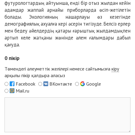
футурологтардың айтуынша, енді бір отыз жылдан кейін
адамдар жаппай арнайы приборларда өсіп-жетілетін
болады. Экологияның нашарлауы өз кезегінде
демографиялық ахуалға кері әсерін тигізуде. Белсіз ерлер
мен бедеу әйелдердің қатары ғарыштық жылдамдықпен
артып келе жатқаны жөнінде әлем ғалымдары дабыл
қағуда.
0
пікір
Төмендегі әлеуметтік желілері немесе сайтымызға
кіру
арқылы пікір қалдыра аласыз
Facebook
ВКонтакте
Google
Mail.ru