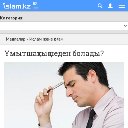
қаз
рус
Категория:
Мақалалар
›
Ислам және қоғам
Ұмытшақтық неден болады?