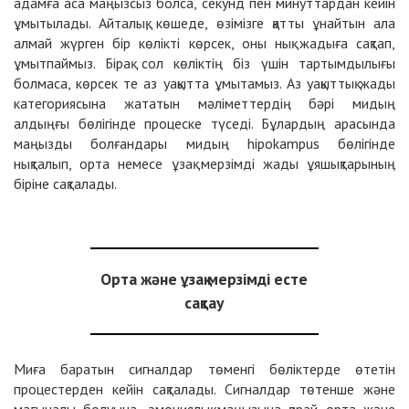
адамға аса маңызсыз болса, секунд пен минуттардан кейін
ұмытылады. Айталық, көшеде, өзімізге қатты ұнайтын ала
алмай жүрген бір көлікті көрсек, оны нық жадыға сақтап,
ұмытпаймыз. Бірақ сол көліктің біз үшін тартымдылығы
болмаса, көрсек те аз уақытта ұмытамыз. Аз уақыттық жады
категориясына жататын мәліметтердің бәрі мидың
алдыңғы бөлігінде процеске түседі. Бұлардың арасында
маңызды болғандары мидың hipokampus бөлігінде
нықталып, орта немесе ұзақ мерзімді жады ұяшықтарының
біріне сақталады.
Орта және ұзақ мерзімді есте
сақтау
Миға баратын сигналдар төменгі бөліктерде өтетін
процестерден кейін сақталады. Сигналдар төтенше және