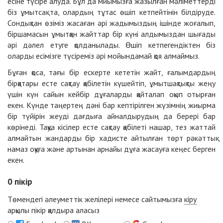
есіне түсіре алуда. Бұл да миымызға жазылған мәліметтерді
біз ұмытсақ та, олардың тұтас өшіп кетпейтінін білдіруде.
Сондықтан өзіміз жасаған әрі жадымыздың ішінде жоғалып,
біршамасын ұмытқан жайттар бір күні алдымыздан шығады
әрі дәлел етуге қолданылады. Өшіп кетпегендіктен біз
оларды есімізге түсіреміз әрі мойындамай қоя алмаймыз.
Бұған қоса, тағы бір ескерте кететін жайт, ғалымдардың
бірқатары есте сақтау қабілетін күшейтіп, ұмытшақтықты жеңу
үшін күн сайын кейбір дұғаларды қайталап оқып отырған
екен. Күнде таңертең дәні бар кептірілген жүзімнің жиырма
бір түйірін жеуді дағдыға айналдырудың да берері бар
көрінеді. Тақуа кісілер есте сақтау қабілеті нашар, тез жаттай
алмайтын жандарды бір хадисте айтылған төрт рәкәттық
намаз оқуға және артынан арнайы дұға жасауға кеңес берген
екен.
0
пікір
Төмендегі әлеуметтік желілері немесе сайтымызға
кіру
арқылы пікір қалдыра аласыз