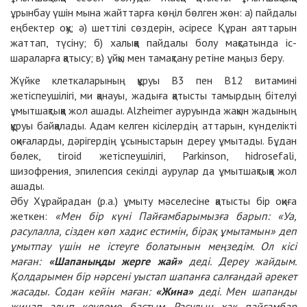
ұрынбау үшін мына жайттарға көңіл бөлген жөн: a) пайдалы
еңбектер оқу; ә) шеттілі сөздерін, әсіресе Құран аяттарын
жаттап, түсіну; б) халыққа пайдалы болу мақсатында іс-
шараларға қатысу; в) ұйқы мен тамақтану ретіне маңыз беру.
Жүйке клеткаларының құруы B3 пен B12 витамині
жетіспеушілігі, ми қанауы, жадыға қатысты тамырдың бітелуі
ұмытшақтыққа жол ашады. Alzheimer ауруында жақын жадының
құруы байқалады. Адам келген кісілердің аттарын, күнделікті
оқиғаларды, дәрігердің ұсыныстарын дереу ұмытады. Бұдан
бөлек, tiroid жетіспеушілігі, Parkinson, hidrosefali,
шизофрения, эпилепсия секілді аурулар да ұмытшақтыққа жол
ашады.
Әбу Хұрайрадан (р.а.) ұмыту мәселесіне қатысты бір оқиға
жеткен:
«Мен бір күні Пайғамбарымызға барып: «Уа,
расулалла, сізден көп хадис естимін, бірақ ұмытамын» деп
ұмытпау үшін не істеуге болатынын меңзедім. Ол кісі
маған:
«Шапаныңды жерге жай»
деді. Дереу жайдым.
Қолдарымен бір нәрсені уыстап шапанға салғандай әрекет
жасады. Содан кейін маған:
«Жина»
деді. Мен шапанды
жинап алып кеудеме бастым. Расулын хақ пайғамбар