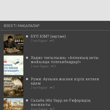
ӨЗЕКТІ МАҚАЛАЛАР
■
БҰЛ КІМ? (әңгіме)
2 күн бұрын
0
■
Хадис тағылымы: «Алланың заты
жайында толғанбаңдар!»
2 жыл бұрын
0
■
Руми: Аузына жылан кіріп кеткен
адам
2 күн бұрын
0
■
Сахаба Әбу Зәрр әл-Ғифәридің
насихаты
4 күн бұрын
0