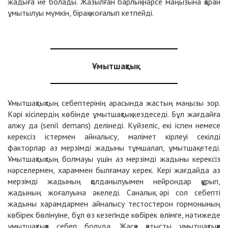
жадыға ие болады. Жазылған барлық нәрсе маңызына қарай
ұмытылуы мүмкін, бірақ жоғалып кетпейді.
Ұмытшақтық
Ұмытшақтықтың себептерінің арасында жастың маңызы зор.
Кәрі кісілердің көбінде ұмытшақтық кездеседі. Бұл жағдайға
алжу да (senil demans) делінеді. Күйзеліс, екі іспен немесе
керексіз істермен айналысу, мәлімет кірлеуі секілді
факторлар аз мерзімді жадыны тұмшалап, ұмытшақ етеді.
Ұмытшақтықтың болмауы үшін аз мерзімді жадыны керексіз
нәрселермен, хараммен былғамау керек. Кері жағдайда аз
мерзімді жадының қолданылуымен нейрондар құрып,
жадының жоғалуына әкеледі. Саналық әрі сол себепті
жадыны харамдармен айналысу тестостерон гормонының
көбірек бөлінуіне, бұл өз кезегінде көбірек өлімге, нәтижеде
ұмытшақтыққа себеп болуда. Жасқа қатысты ұмытшақтыққа