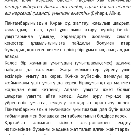
ретінде жіберген Аллаға ант етейік, содан бастап естіген
еш нәрсемді (хадисті) ұмытқан емеспін»
(Бұһари, Айни).
Пайғамбарымыздың Құран оқу, жаттау, жақсылыққа шақырып,
жамандықты тыю, түнгі құлшылықты атқару, күннің белгілі
уақыттарында ұйықтау, харамдарға жоламау секілді
кеңестері құлшылығымызға пайдалы болумен қатар
бұлардың көптеген хикметтерінің бірі ұмытшақтықтың алдын
алады.
Келесі бір жағынан ұмытудың (ұмытшақтық емес) адамға
пайдасы да жоқ емес. Жаңа мәліметтер үйрену үшін
ескілерін ұмыту да керек. Жүйке жүйесінің демалуы әрі
жойылмауы үшін ұмыту да керек. Бірақ ұмытқан әр мәлімет
жадыдан өшіп кетпейді. Алдағы уақытта қажет болып
шақырған уақытта қайта келеді. Адам ауру түрінде әр
үйренгенін ұмытса, емделу жолдарын қарастыру керек.
Пайғамбарымыздың мұғжизасы ұмытшақтыққа дәл бүгін шара
табылмағанмен болашақта ем табылатынын білдірсе керек.
Қартайып алжыған кісілер элктрошокпен емдеу
нәтижесінде бұрынғы жадына жатталып қалған жайттарды