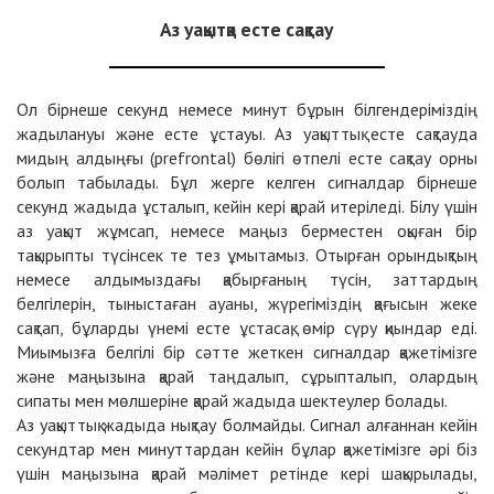
Аз уақытқа есте сақтау
Ол бірнеше секунд немесе минут бұрын білгендеріміздің
жадылануы және есте ұстауы. Аз уақыттық есте сақтауда
мидың алдыңғы (prefrontal) бөлігі өтпелі есте сақтау орны
болып табылады. Бұл жерге келген сигналдар бірнеше
секунд жадыда ұсталып, кейін кері қарай итеріледі. Білу үшін
аз уақыт жұмсап, немесе маңыз берместен оқыған бір
тақырыпты түсінсек те тез ұмытамыз. Отырған орындықтың
немесе алдымыздағы қабырғаның түсін, заттардың
белгілерін, тыныстаған ауаны, жүрегіміздің қағысын жеке
сақтап, бұларды үнемі есте ұстасақ, өмір сүру қиындар еді.
Миымызға белгілі бір сәтте жеткен сигналдар қажетімізге
және маңызына қарай таңдалып, сұрыпталып, олардың
сипаты мен мөлшеріне қарай жадыда шектеулер болады.
Аз уақыттық жадыда нықтау болмайды. Сигнал алғаннан кейін
секундтар мен минуттардан кейін бұлар қажетімізге әрі біз
үшін маңызына қарай мәлімет ретінде кері шақырылады,