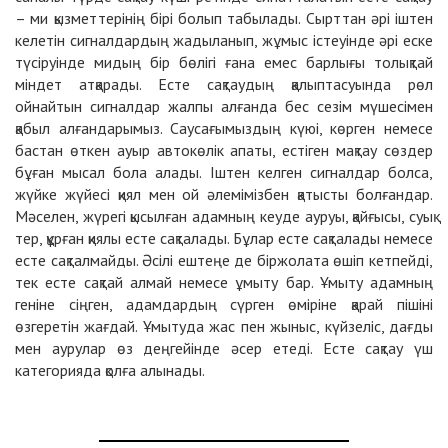
– ми қызметтерінің бірі болып табылады. Сырттан әрі іштен
келетін сигналдардың жадыланып, жұмыс істеуінде әрі еске
түсіруінде мидың бір бөлігі ғана емес барлығы толықтай
міндет атқарады. Есте сақтаудың қалыптасуында рөл
ойнайтын сигналдар жалпы алғанда бес сезім мүшесімен
қабыл алғандарымыз. Саусағымыздың күюі, көрген немесе
бастан өткен ауыр автокөлік апаты, естіген мақтау сөздер
бұған мысал бола алады. Іштен келген сигналдар болса,
жүйке жүйесі қиял мен ой әлемімізбен қатысты болғандар.
Мәселен, жүрегі қысылған адамның кеуде ауруы, қайғысы, суық
тер, құрған қиялы есте сақталады. Бұлар есте сақталады немесе
есте сақталмайды. Әсілі ештеңе де біржолата өшіп кетпейді,
тек есте сақтай алмай немесе ұмыту бар. Ұмыту адамның
геніне сіңген, адамдардың сүрген өміріне қарай пішіні
өзгеретін жағдай. Ұмытуда жас пен жыныс, күйзеліс, дағды
мен аурулар өз деңгейінде әсер етеді. Есте сақтау үш
категорияда қолға алынады.