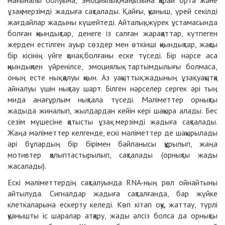
мағыналы болуына, эмоциялық маңызына қарай орта және
ұзақ мерзімді жадыға сақталады. Қайғы, қуаныш, үрей секілді
жағдайлар жадыны күшейтеді. Айталық, жүрек ұстамасында
болған қиындықтар, денеге із салған жарақаттар, күтпеген
жерден естілген ауыр сөздер мен өткінші қиындықтар, жақсы
бір кісінің үйге қонақ болғаны еске түседі. Бір нәрсе аса
қиындықпен үйренілсе, эмоциялық тартымдылығы болмаса,
оның есте нық қалуы қиын. Аз уақыттық жадының ұзақ уақытқа
айналуы үшін нықтау шарт. Білген нәрселер сергек әрі тың
мида анағұрлым нықтала түседі. Мәліметтер орнықты
жадыда жиналып, жылдардан кейін кері шақыра алады. Бес
сезім мүшесіне қатысты ұзақ мерзімді жадыға сақталады.
Жаңа мәліметтер келгенде, ескі мәліметтер де шақырылады
әрі бұлардың бір бірімен байланысы құрылып, жаңа
мотивтер қалыптастырылып, сақталады (орнықты жады
жасалады).
Ескі мәліметтердің сақталуында RNA-ның рөл ойнайтыны
айтылуда. Сигналдар жадыға сақталғанда, бар жүйке
клеткаларына ескерту келеді. Көп кітап оқу, жаттау, түрлі
қуанышты іс шаралар атқару, жады әлсіз болса да орнықты