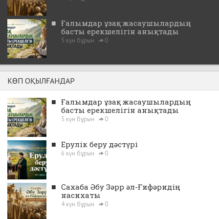
■
Ғалымдар ұзақ жасаушылардың
басты ерекшелігін анықтады
5 күн бұрын
0
КӨП ОҚЫЛҒАНДАР
■
Ғалымдар ұзақ жасаушылардың
басты ерекшелігін анықтады
5 күн бұрын
0
■
Ерулік беру дәстүрі
6 күн бұрын
0
■
Сахаба Әбу Зәрр әл-Ғифәридің
насихаты
4 күн бұрын
0