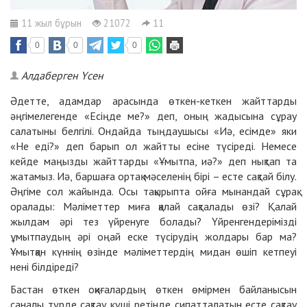
11 жыл бұрын
21072
11
0
0
0
Алдаберген Үсен
Әдетте, адамдар арасында өткен-кеткен жайттарды
әңгімелегенде «Есіңде ме?» деп, оның жадысына сұрау
салатыны белгілі. Ондайда тыңдаушысы «Иә, есімде» яки
«Не еді?» деп барып ол жайтты есіне түсіреді. Немесе
кейде маңызды жайттарды «Ұмытпа, иә?» деп нықтап та
жатамыз. Иә, баршаға ортақ мәселенің бірі – есте сақтай білу.
Әңгіме сол жайында. Осы тақырыпта ойға мынандай сұрақ
оралады: Мәліметтер миға қалай сақталады өзі? Қалай
жылдам әрі тез үйренуге болады? Үйренгендерімізді
ұмытпаудың әрі оңай еске түсірудің жолдары бар ма?
Ұмытқан күннің өзінде мәліметтердің мидан өшіп кетпеуі
нені білдіреді?
Бастан өткен оқиғалардың өткен өмірмен байланысын
саналы түрде сақтау күші ретінде сипатталатын есте сақтау