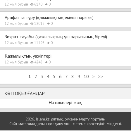
12 жыл бұрын
6170
0
Ара­фат­та тұ­ру (қа­жы­лық­тың екін­ші па­ры­зы)
12 жыл бұрын
12012
0
Зия­рат тауабы (қа­жы­лық­тың үш па­ры­зы­ның біреуі)
12 жыл бұрын
11196
0
Қа­жы­лық­тың уә­жіп­те­рі
12 жыл бұрын
4248
0
1
2
3
4
5
6
7
8
9
10
>
>>
КӨП ОҚЫЛҒАНДАР
Нәтижелері жоқ.
2026, Islam.kz ұлттық, рухани-ағарту порталы
Сайт материалдарын қолдану үшін сілтеме көрсетуіңіз міндетті.