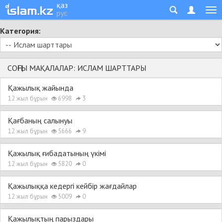
қаз
рус
Категория:
СОҢҒЫ МАҚАЛАЛАР: ИСЛАМ ШАРТТАРЫ
Қа­жы­лық жайында
12 жыл бұрын
6998
3
Қағ­ба­ның са­лы­нуы
12 жыл бұрын
5666
9
Қа­жы­лық ғи­ба­да­ты­ның үкі­мі
12 жыл бұрын
5820
0
Қа­жы­лық­қа ке­дер­гі кей­бір жағ­дай­лар
12 жыл бұрын
5009
0
Қа­жы­лық­тың па­рыз­да­ры