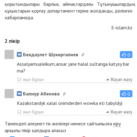
қорытындылары барлық аймақтардағы Тұтынушылардың
құқықтарын қорғау департаменттеріне жолданды, делінген
хабарламада.
E-islam.kz
2
пікір
Бекдаулет Шукиргалиев
0
Assalyamualeikum,ansar jane halal sultanga katysy bar
ma?
12 жыл бұрын
Жауап жазу
Балнур Абенова
0
Kazakstandyk xalal onimderden wowka eti tabyldy)
12 жыл бұрын
Жауап жазу
Төмендегі әлеуметтік желілері немесе сайтымызға
кіру
арқылы пікір қалдыра аласыз