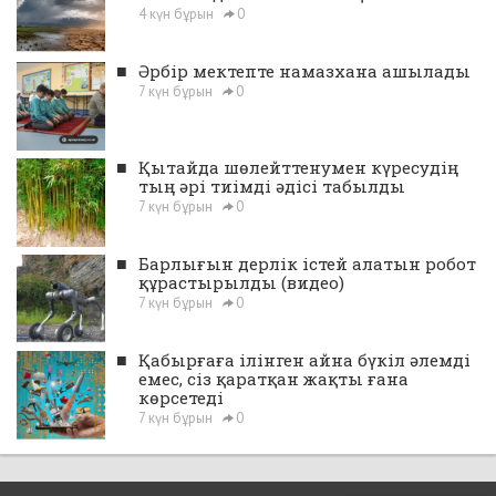
4 күн бұрын
0
■
Әрбір мектепте намазхана ашылады
7 күн бұрын
0
■
Қытайда шөлейттенумен күресудің
тың әрі тиімді әдісі табылды
7 күн бұрын
0
■
Барлығын дерлік істей алатын робот
құрастырылды (видео)
7 күн бұрын
0
■
Қабырғаға ілінген айна бүкіл әлемді
емес, сіз қаратқан жақты ғана
көрсетеді
7 күн бұрын
0