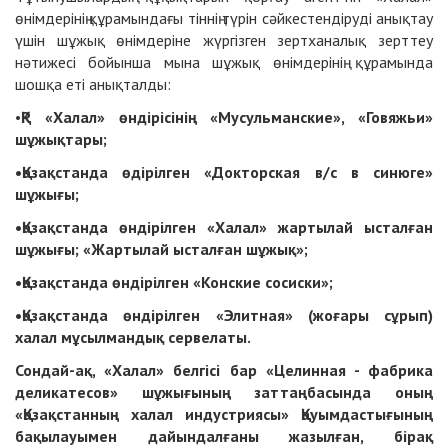
өнімдерінің құрамындағы тіннің түрін сәйкестендіруді анықтау
үшін шұжық өнімдеріне жүргізген зертханалық зерттеу
нәтижесі бойынша мына шұжық өнімдерінің құрамында
шошқа еті анықталды:
•
ҚР «Халал» өндірісінің «Мусульманские», «Говяжьи»
шұжықтары;
•Қазақстанда өдірілген «Докторская в/с в синюге»
шұжығы;
•Қазақстанда өндірілген «Халал» жартылай ысталған
шұжығы; «Жартылай ысталған шұжық»;
•Қазақстанда өндірілген «Конские сосиски»;
•Қазақстанда өндірілген «Элитная» (жоғары сұрып)
халал мұсылмандық сервелаты.
Сондай-ақ, «Халал» белгісі бар «Целинная - фабрика
деликатесов» шұжығының заттаңбасында оның
«Қазақстанның халал индустриясы» Қауымдастығының
бақылауымен дайындалғаны жазылған, бірақ