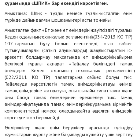
құрамында «ШПИК» бар екендігі көрсетілген.
Анықтама: Шпик - тұзды немесе тұзды-ысталған өнім
түрінде дайындалған шошқаның тері асты тоң майы.
Анықталған факт «Ет және ет өнімдерінің қауіпсіздігі туралы»
Кеден одағының техникалық регламентінің (034/2013 КО ТР)
107-тармағын бұзу болып есептеледі, оған сәйкес
тұтынушыларды (сатып алушыларды) жаңылыстыратын іс-
әрекетті болдырмау мақсатында ет өнімдерінің айырма
белгілері туралы ақпарат «Таңбалау бөлігіндегі тамақ
өнімдері» Кеден одағының техникалық регламентінің
(022/2011 КО ТР) талаптарына сәйкес болуы тиіс.
Таңбалауда көрсетілетін тамақ өнімдерінің атауы өнімді
тамақ өнімдеріне жатқызуға, оны шынайы сипаттауға және
оны басқа тамақ өнімдерінен ерекшелеуі тиіс. Тамақ
өнімдерінің атауында тамақ өнімдерінің құрамына кірмейтін
компоненттерді немесе олардың қайта өңделген өнімдерін
көрсетуге жол берілмейді.
Өндірушілер және өнім берушілер арасында түсіндіру
жұмыстарын жүргізу және бақылауды күшейту үшін зерттеу