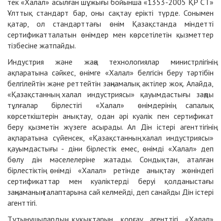
тек «Халал» асылған шұжығы бойынша «1353-2005 ҚР СТ»
Ұлттық стандарт бар, оны сақтау ерікті түрде. Сонымен
қатар, ол стандарттағы өнім Қазақстанда міндетті
сертификатталатын өнімдер мен көрсетілетін қызметтер
тізбесіне жатпайды.
Индустрия және жаңа технологиялар министрлігінің
ақпаратына сәйкес, өнімге «Халал» белгісін беру тәртібін
белгілейтін және реттейтін заңнамалық актілер жоқ. Алайда,
«Қазақстанның халал индустриясы» қауымдастығы заңды
тұлғалар бірлестігі «Халал» өнімдерінің сапалық
көрсеткіштерін анықтау, одан әрі куәлік пен сертификат
беру қызметін жүзеге асырады. Ал Дін істері агенттігінің
ақпаратына сүйенсек, «Қазақстанның халал индустриясы»
қауымдастығы - діни бірлестік емес, өнімді «Халал» деп
бөлу дін мәселелеріне жатады. Сондықтан, аталған
бірлестіктің өнімді «Халал» ретінде анықтау жөніндегі
сертификаттар мен куәліктерді беруі қолданыстағы
заңнаманың талаптарына сай келмейді, деп санайды Дін істері
агенттігі.
Тұтынушылардың құқықтарын қорғау агенттігі «Халал»