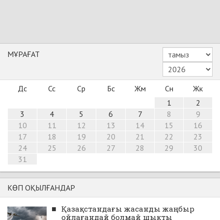
МҰРАҒАТ
Дс
Сс
Ср
Бс
Жм
Сн
Жк
1
2
3
4
5
6
7
8
9
10
11
12
13
14
15
16
17
18
19
20
21
22
23
24
25
26
27
28
29
30
31
КӨП ОҚЫЛҒАНДАР
■
Қазақстандағы жасанды жаңбыр
ойлағандай болмай шықты