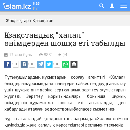
қаз
рус
Жаңалықтар
›
Қазақстан
Қазақстандық "халал"
өнімдерден шошқа еті табылды
12 жыл бұрын
8881
94
0
0
0
Тұтынушылардың құқықтарын қорғау агенттігі «Халал»
өнімдерінің құрамындағы тіннің түрін сәйкестендіруді анықтау
үшін шұжық өнімдеріне зертханалық зерттеу жұмыстарын
жүргізді. Зерттеу қорытындылары бойынша, шұжық
өнімдерінің құрамында шошқа еті анықталды, деп
хабарлады аталған ведомствоның баспасөз қызметінен
Бұрын аталғандай, қолданыстағы заңнамада «Халал» өнімінің
қауіпсіздік және сапалық көрсеткіштері регламенттелмейді,