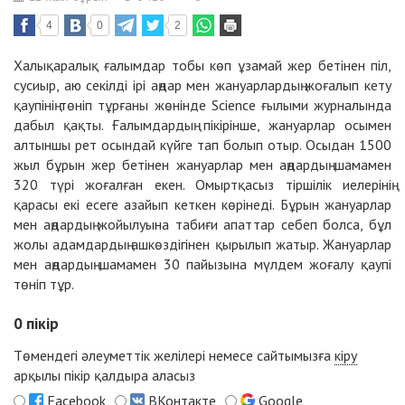
4
0
2
Халықаралық ғалымдар тобы көп ұзамай жер бетінен піл,
сусиыр, аю секілді ірі аңдар мен жануарлардың жоғалып кету
қаупінің төніп тұрғаны жөнінде Science ғылыми журналында
дабыл қақты. Ғалымдардың пікірінше, жануарлар осымен
алтыншы рет осындай күйге тап болып отыр. Осыдан 1500
жыл бұрын жер бетінен жануарлар мен аңдардың шамамен
320 түрі жоғалған екен. Омыртқасыз тіршілік иелерінің
қарасы екі есеге азайып кеткен көрінеді. Бұрын жануарлар
мен аңдардың жойылуына табиғи апаттар себеп болса, бұл
жолы адамдардың ашкөздігінен қырылып жатыр. Жануарлар
мен аңдардың шамамен 30 пайызына мүлдем жоғалу қаупі
төніп тұр.
0
пікір
Төмендегі әлеуметтік желілері немесе сайтымызға
кіру
арқылы пікір қалдыра аласыз
Facebook
ВКонтакте
Google