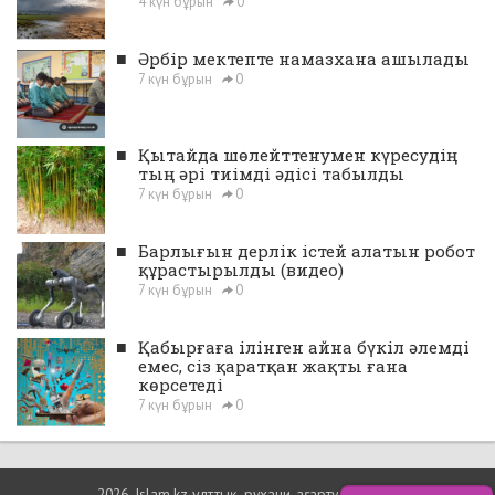
4 күн бұрын
0
■
Әрбір мектепте намазхана ашылады
7 күн бұрын
0
■
Қытайда шөлейттенумен күресудің
тың әрі тиімді әдісі табылды
7 күн бұрын
0
■
Барлығын дерлік істей алатын робот
құрастырылды (видео)
7 күн бұрын
0
■
Қабырғаға ілінген айна бүкіл әлемді
емес, сіз қаратқан жақты ғана
көрсетеді
7 күн бұрын
0
2026, Islam.kz ұлттық, рухани-ағарту порталы