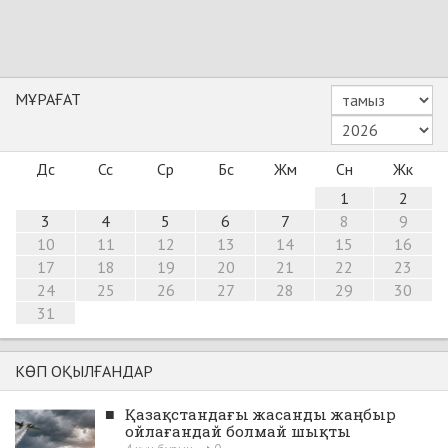
МҰРАҒАТ
Дс
Сс
Ср
Бс
Жм
Сн
Жк
1
2
3
4
5
6
7
8
9
10
11
12
13
14
15
16
17
18
19
20
21
22
23
24
25
26
27
28
29
30
31
КӨП ОҚЫЛҒАНДАР
■
Қазақстандағы жасанды жаңбыр
ойлағандай болмай шықты