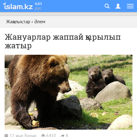
қаз
рус
Жаңалықтар
›
Әлем
Жануарлар жаппай қырылып
жатыр
12 жыл бұрын
6410
8