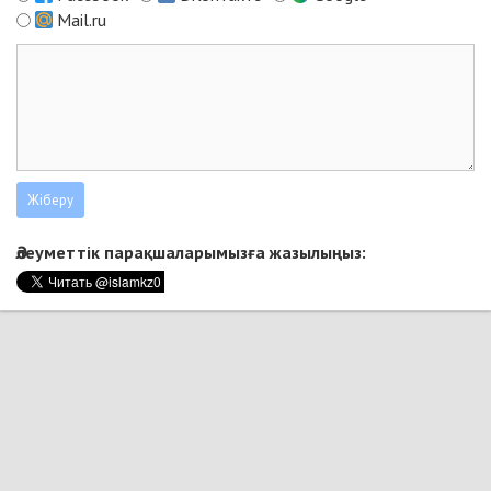
Mail.ru
Әлеуметтік парақшаларымызға жазылыңыз: