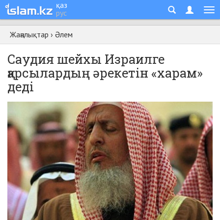
қаз
рус
Жаңалықтар
›
Әлем
Саудия шейхы Израилге
қарсылардың әрекетін «харам»
деді