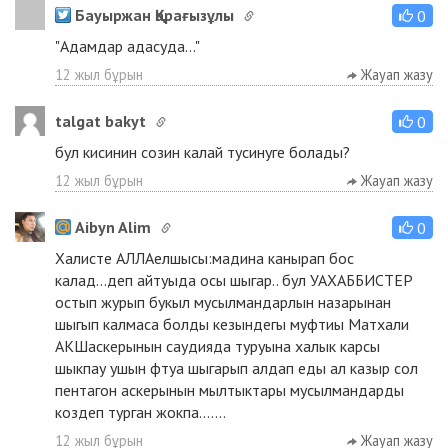
Бауыржан Қарағызұлы
0
"Адамдар адасуда..."
12 жыл бұрын
Жауап жазу
talgat bakyt
0
бул кисинин созин калай тусинуге болады?
12 жыл бұрын
Жауап жазу
Аibyn Alim
0
Халисте АЛЛАелшысы:мадина канырап бос
калад...деп айтуыда осы шыгар.. бул УАХАББИСТЕР
остып журып букыл мусылмандарлын назарынан
шыгып калмаса болды кезындегы муфтиы Матхали
АКШаскерынын саудияда туруына халык карсы
шыкпау ушын фтуа шыгарып алдап еды ал казыр сол
пентагон аскерынын мылтыктары мусылмандарды
коздеп турган жокпа.......
12 жыл бұрын
Жауап жазу