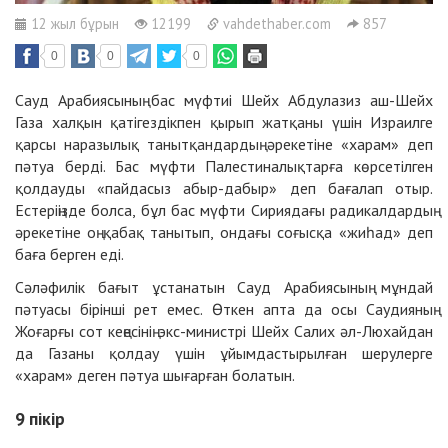
12 жыл бұрын
12199
vahdethaber.com
857
0
0
0
Сауд Арабиясының бас мүфтиі Шейх Абдулазиз аш-Шейх
Газа халқын қатігездікпен қырып жатқаны үшін Израилге
қарсы наразылық танытқандардың әрекетіне «харам» деп
пәтуа берді. Бас мүфти Палестиналықтарға көрсетілген
қолдауды «пайдасыз абыр-дабыр» деп бағалап отыр.
Естеріңізде болса, бұл бас мүфти Сириядағы радикалдардың
әрекетіне оң қабақ танытып, ондағы соғысқа «жиһад» деп
баға берген еді.
Сәләфилік бағыт ұстанатын Сауд Арабиясының мұндай
пәтуасы бірінші рет емес. Өткен апта да осы Саудияның
Жоғарғы сот кеңесінің экс-министрі Шейх Салих әл-Люхайдан
да Газаны қолдау үшін ұйымдастырылған шерулерге
«харам» деген пәтуа шығарған болатын.
9
пікір