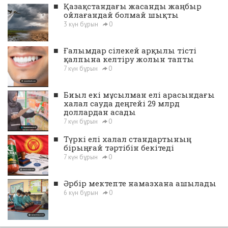
■
Қазақстандағы жасанды жаңбыр
ойлағандай болмай шықты
3 күн бұрын
0
■
Ғалымдар сілекей арқылы тісті
қалпына келтіру жолын тапты
7 күн бұрын
0
■
Биыл екі мұсылман елі арасындағы
халал сауда деңгейі 29 млрд
доллардан асады
7 күн бұрын
0
■
Түркі елі халал стандартының
бірыңғай тәртібін бекітеді
7 күн бұрын
0
■
Әрбір мектепте намазхана ашылады
6 күн бұрын
0