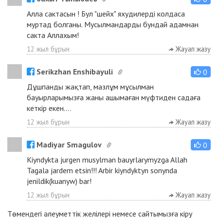
Алла сактасын ! Бул "шейх" яхудилердi колдаса
муртад болганы. Мусылмандарды бундай адамнан
сакта Аллахым!
12 жыл бұрын
Жауап жазу
Serikzhan Enshibayuli
0
Дұшпанды жақтап, мазлұм мұсылман
бауырларымызға жаны ашымаған мүфтиден садаға
кеткір екен....
12 жыл бұрын
Жауап жазу
Madiyar Smagulov
0
Kiyndykta jurgen musylman bauyrlarymyzga Allah
Tagala jardem etsin!!! Arbir kiyndyktyn sonynda
jenildik(kuanyw) bar!
12 жыл бұрын
Жауап жазу
Төмендегі әлеуметтік желілері немесе сайтымызға
кіру