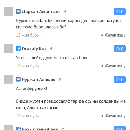
Дархан Амантаев
0
Курметти islam.kz, ресми харам деп шыккан патуага
силтеме бере аласыз ба?
12 жыл бұрын
Жауап жазу
Orazaly Kaz
0
Уятсыз шейх, дуниеге сатылган бале.
12 жыл бұрын
Жауап жазу
Нуржан Алишев
0
Астагфируллах!
Бизде журген псевдосаляфтар да осыны колдайды ма
екен, Аллах сактасын!
12 жыл бұрын
Жауап жазу
бахыт тыныбаев
0