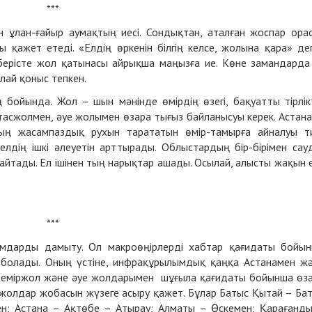
***
 ұлан-ғайыр аумақтың иeci. Сондықтан, аталған жоспар ора
 қажет етеді. «Елдің өркенін білгің келсе, жолына қара» де
-берісте жол қатынасы айрықша маңызға ие. Көне замандарда 
лай қоныс тепкен.
 бойында. Жол – шын мәнінде өмірдің өзегі, бақуатты тірлік
 тасжолмен, әуе жолымен өзара тығыз байланысуы керек. Астан
ң жасампаздық рухын тарататын өмір-тамырға айналуы ти
лдің ішкі әлеуетін арттырады. Облыстардың бip-бipiмeн сау
йтады. Ел ішінен тың нарықтар ашады. Осылай, алысты жақын 
***
ылымдарды дамыту. Ол макроөңірлерді хабтар қағидаты бойы
 болады. Оның үстіне, инфрақұрылымдық қаңқа Астанамен ж
 теміржол және әуе жолдарымен шұғыла қағидаты бойынша өз
втожолдар жобасын жүзеге асыру қажет. Бұлар Батыс Қытай – Ба
ен; Астана – Ақтөбе – Атырау; Алматы – Өскемен; Қарағанд