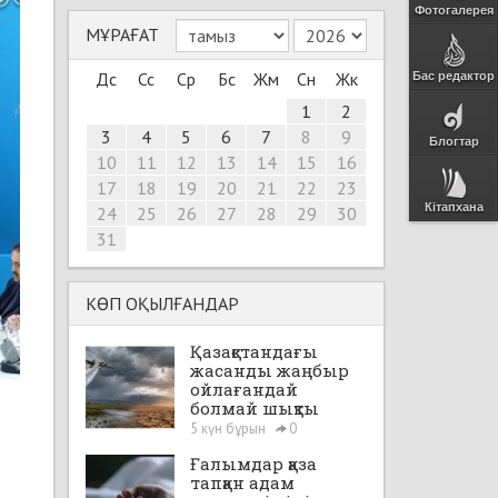
Фотогалерея
МҰРАҒАТ
Дс
Сс
Ср
Бс
Жм
Сн
Жк
Бас редактор
1
2
3
4
5
6
7
8
9
Блогтар
10
11
12
13
14
15
16
17
18
19
20
21
22
23
Кітапхана
24
25
26
27
28
29
30
31
КӨП ОҚЫЛҒАНДАР
Қазақстандағы
жасанды жаңбыр
ойлағандай
болмай шықты
5 күн бұрын
0
Ғалымдар қаза
тапқан адам