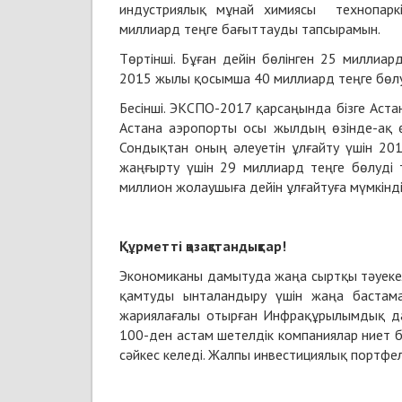
индустриялық мұнай химиясы технопарк
миллиард теңге бағыттауды тапсырамын.
Төртінші. Бұған дейін бөлінген 25 милли
2015 жылы қосымша 40 миллиард теңге бөл
Бесінші. ЭКСПО-2017 қарсаңында бізге Аст
Астана аэропорты осы жылдың өзінде-ақ өз
Сондықтан оның әлеуетін ұлғайту үшін 2
жаңғырту үшін 29 миллиард теңге бөлуді 
миллион жолаушыға дейін ұлғайтуға мүмкінді
Құрметті қазақстандықтар!
Экономиканы дамытуда жаңа сыртқы тәуекелд
қамтуды ынталандыру үшін жаңа бастама
жариялағалы отырған Инфрақұрылымдық да
100-ден астам шетелдік компаниялар ниет 
сәйкес келеді. Жалпы инвестициялық портфел