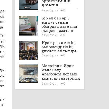
организімінің
қызметін
уақытша“іске қосты”
4 күн бұрын
0
 де
сіз
Бір ел бар әр 5
кші
минут сайын
обырдан азаматы
да.
өмірден озатын
ыты
3 күн бұрын
0
Бұл
Иран режимінің
дік
өміршеңдігінің
құпиясы айтылды
лық
3 күн бұрын
0
дік
Малайзия, Иран
дік
және Сауд
Арабиясы ислами
бір
қаржы активтерінің
ет.
72%-на ие
5 күн бұрын
0
еге
лық
ның