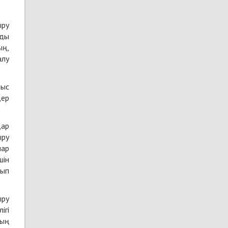
ыру
мды
ың,
алу
лыс
дер
дар
ыру
лар
шін
лып
ыру
ігі
дың