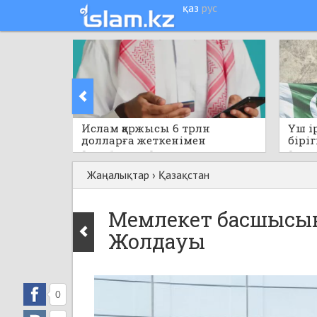
қаз
рус
Ислам қаржысы 6 трлн
Үш і
долларға жеткенімен
біріг
капитал бөлінісі біркелкі
қара
9 сағат бұрын
0
9 сағат
емес
құжат
Жаңалықтар
›
Қазақстан
Мемлекет басшысын
Жолдауы
0