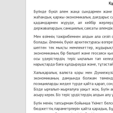
Құ
Бүгінде бүкіл әлем жаңа сындармен және 
жаһандық қаржы-экономикалық дағдарыс сал
қадамдармен жүруде, ал кейбір жерлерд
державалардың санкциялық саясаты әлемдік
Мен өзімнің тәжірибемнен алдын ала сезі
болады. Әлемнің бүкіл архитектурасы өзгер
шептен тек мықты мемлекеттер, жұдырықта
экономиканың бір бөлшегі және геосаяси қы
осы үдерістердің теріс ықпалын тап келе
нарықтарда баға құлдырауда және, тұтастай
Халықаралық валюта қоры мен Дүниежүзіл
экономиканың дамуында болжам төмендеу
позицияларды жедел түрде қайта қарап, сон
Бізде ырғалып-жырғалуға уақыт жоқ. Бүгі
асыру керек. Біз теріс үрдістердің алдын ал
Бүгін менің тапсырмам бойынша Үкімет белсе
бюджеттің параметрлерін қайта қарадық. Бұл