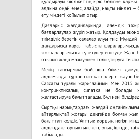
құлдырауы бюджеттің кіріс бөлігіне қаржы 
алдына оңай емес, алайда, нақты міндет –
ету міндеті қойылып отыр.
Дағдарыс жағдайларында, әлемдік тәжі
бағдарлаулар жүріп жатыр. Қолдауды эконо
тиімділік беретін салалар алуы тиіс. Мұнда
дағдарысқа қарсы табысты шараларымызды е
жоспарларымызға түзетулер енгізуде. Және 
отырып жаңа мазмұнмен толықтыруға тиіспіз
Менің тапсырмам бойынша Үкімет дамуд
алдымызда тұрған сын-қатерлерге жауап б
Саясаты туралы жариялаймын. Мен 2015 ж
контрцикпикалық сипатқа ие болады 
жалғастыруға бағытталады. Бұл нені білдіред
Сыртқы нарықтардағы жағдай оңтайлылығыме
айтарлықтай жоғары деңгейде болған жылд
бағыттап келдік. Ұлттық қордың негізгі мі
алдындағы орнықтылығын, оның ішінде, таб
табылады.