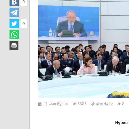
0
0
12 жыл бұрын
5386
akorda.kz
8
Нұрлы 