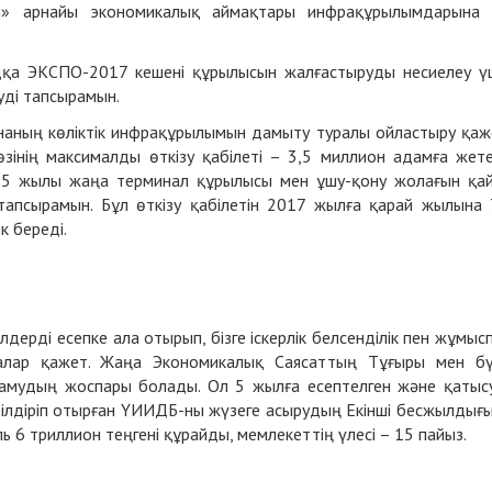
і» арнайы экономикалық аймақтары инфрақұрылымдарына
ардқа ЭКСПО-2017 кешені құрылысын жалғастыруды несиелеу ү
уді тапсырамын.
ананың көліктік инфрақұрылымын дамыту туралы ойластыру қаж
інің максималды өткізу қабілеті – 3,5 миллион адамға жете
015 жылы жаңа терминал құрылысы мен ұшу-қону жолағын қа
тапсырамын. Бұл өткізу қабілетін 2017 жылға қарай жылына 
к береді.
ерді есепке ала отырып, бізге іскерлік белсенділік пен жұмыс
лар қажет. Жаңа Экономикалық Саясаттың Тұғыры мен бү
мудың жоспары болады. Ол 5 жылға есептелген және қатыс
білдіріп отырған ҮИИДБ-ны жүзеге асырудың Екінші бесжылдығ
ь 6 триллион теңгені құрайды, мемлекеттің үлесі – 15 пайыз.