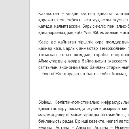
Қазақстан – ұшқан құстың қанаты талатын
қаражат пен еңбекті, аса ауқымды жұмысты
қағида қалыптасқан. Барыс-келіс пен алыс
қалаларымыздың көбі Ұлы Жібек жолын жаға
Қазір де қайнаған тіршілік күре жолдардың
қайнар көзі. Барлық аймақтар теміржолмен,
тоғысқан тоғыз жолдың торабы елорданы
Аймақтардың өзара байланысын жақсарту е
саттығын, экономикалық байланыстарын ныға
– бүгінгі Жолдаудың ең басты түйіні болмақ.
Бірінші. Көліктік-логистикалық инфрақұр
қалыптастыру аясында жүзеге асырылатын
макроөңірлерді магистаралды автомобиль,
байланыстырады. Бірінші кезекте, негізгі а
Еуропа; Астана – Алматы; Астана – Өскем