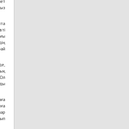
мет
сыз
йта
вті
ағы
дің
рай
де,
лық
 Ол
ды
аға
рға
лар
лып