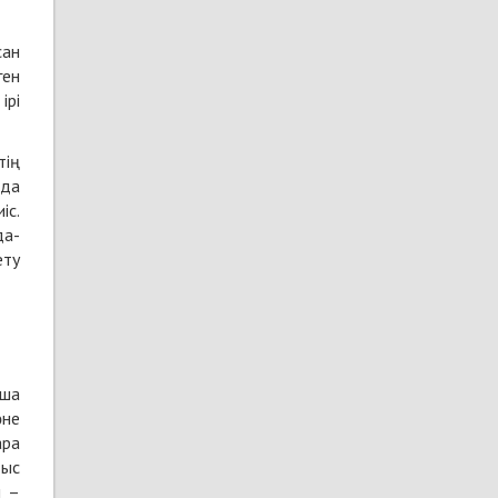
сан
ген
ірі
тің
ада
іс.
да-
ету
нша
әне
ара
тыс
ы –