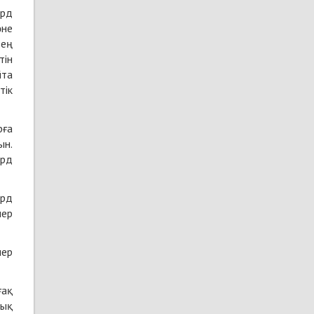
ард
әне
зең
тін
йта
тік
рға
ын.
ард
ард
лер
лер
ғақ
тық