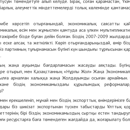
түсуін төмендетуге алып келуде. Бірақ, соған қарамастан, Үкі
 барлық әлеуметтік міндеттемелерді толық көлемінде қамтама
рибе көрсетіп отырғанындай, экономикалық саясатты қа
микалық өсім мен жұмыспен қамтуда аса үлкен мультипликати
й тәжірибе бізде бұған дейін болған. Біздің 2007-2009 жылдард
ске алсақ та жеткілікті. Көріп отырғандарыңыздай, өмір біз
біз партияның тұғырнамасын бүгінгі күн шындығы тұрғысынан қа
.
ың жаңа ауқымды бағдарламасын жасауды аяқтады. Бүгін
ере отырып, мен Қазақстанның «Нұрлы Жол» Жаңа Экономика
ылға арналған халыққа жаңа Жолдауымды осыған арнаймын.
және біздің экономикамыздағы құрылымдық реформалар
і?
н ерекшеленіп, мұнай мен біздің экспорттық өнімдерімізге б
ары біз шикізат экспортынан түскен табыстарды Ұлттық қо
ндеттерінің бірі біздің экономикамыздың сыртқы естен тандыру
иғи ресурстарға баға төмендеген жағдайда да, жоғарылату бо