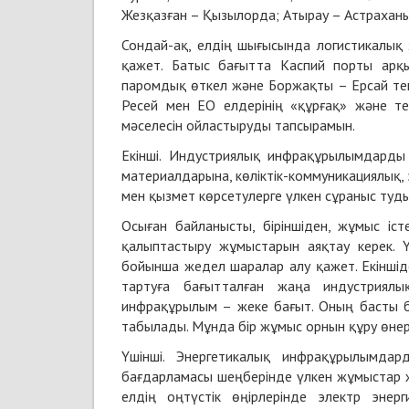
Жезқазған – Қызылорда; Атырау – Астрахань
Сондай-ақ, елдің шығысында логистикалық
қажет. Батыс бағытта Каспий порты арқ
паромдық өткел және Боржақты – Ерсай тем
Ресей мен ЕО елдерінің «құрғақ» және т
мәселесін ойластыруды тапсырамын.
Екінші. Индустриялық инфрақұрылымдард
материалдарына, көліктік-коммуникациялық,
мен қызмет көрсетулерге үлкен сұраныс туд
Осыған байланысты, біріншіден, жұмыс і
қалыптастыру жұмыстарын аяқтау керек. 
бойынша жедел шаралар алу қажет. Екіншід
тартуға бағытталған жаңа индустриялы
инфрақұрылым – жеке бағыт. Оның басты б
табылады. Мұнда бір жұмыс орнын құру өнерк
Үшінші. Энергетикалық инфрақұрылымда
бағдарламасы шеңберінде үлкен жұмыстар жүр
елдің оңтүстік өңірлерінде электр эне