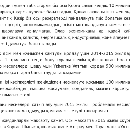
одан түскен табыстарды біз осы Қорға салып келдік. 10 милли
рысқа қарсы күреске бағыттадық. Қалған ақшаны ішіп-жеп ж
ттік. Қазір біз осы резервтерді пайдалануға тиіс болатын ке
ы еңсеріп, экономикамыздың өсімін ынталандыруға көмектесе
 шараларға арналмаған. Олар экономиканы әрі қарай қа
йтқанда, көліктік, энергетикалық, индустриялық және әлеумет
сті дамытуға бағытталады.
қ өсім мен жұмыспен қамтуды қолдау үшін 2014-2015 жылда
а 1 триллион теңге бөлу туралы шешім қабылданған болат
ір мәселелерді шешу үшін Үкіметке Ұлттық қордан 500 милли
ына мақсаттарға бағыттауды тапсырамын.
қ, ірі кәсіпкерлікті жеңілдікпен несиелеуге қосымша 100 милли
еркәсібіндегі, машина жасаудағы, сондай-ақ, қызмет көрсету
тамасыз етеді.
ман» несиелерді сатып алу үшін 2015 жылы Проблемалы несие
де капиталдандыруды қамтамасыз етуді тапсырамын.
сті жағдайларды жақсарту қажет. Осы мақсатта 2015 жылы «құр
ға, «Қорғас-Шығыс қақпасы» және Атырау мен Тараздағы «Ұлт