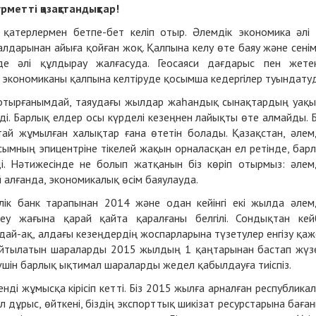
рметті қазақстандықтар!
қатерлермен бетпе-бет келіп отыр. Әлемдік экономика әлі
дарынан айыға қойған жоқ. Қалпына келу өте баяу және сенім
е әлі құлдырау жалғасуда. Геосаяси дағдарыс пен жете
 экономиканы қалпына келтіруде қосымша кедергілер туындату
п отырғанымдай, таяудағы жылдар жаһандық сынақтардың уақ
еді. Барлық елдер осы күрделі кезеңнен лайықты өте алмайды. 
й жұмылған халықтар ғана өтетін болады. Қазақстан, әлем
сымның эпицентріне тікелей жақын орналасқан ел ретінде, бар
ді. Нәтижесінде не болып жатқанын біз көріп отырмыз: әлем
 алғанда, экономикалық өсім баяулауда.
ік банк тарапынан 2014 және одан кейінгі екі жылда әлем
 жағына қарай қайта қаралғаны белгілі. Сондықтан кей
дай-ақ, алдағы кезеңдердің жоспарларына түзетулер енгізу қаж
н айтылатын шараларды 2015 жылдың 1 қаңтарынан бастап жүз
у үшін барлық ықтимал шараларды жедел қабылдауға тиіспіз.
нді жұмысқа кірісіп кетті. Біз 2015 жылға арналған республика
 дұрыс, өйткені, біздің экспорттық шикізат ресурстарына баға