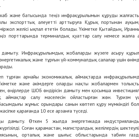
.
 хаб және батысында теңіз инфрақұрылымын құруды жалғаст
ылы экспорттық әлеуетті арттыруға Құрық портынан ауқы
іржол желісі ықпал ететін болады. Үкіметке Қытайдың, Иранн
еңіз порттарында терминалдық қуаттар салу немесе жалға 
ы дамыту. Инфрақұрылымдық жобаларды жүзеге асыру құры
 энергетикалық және тұрғын үй-коммуналдық салалар үшін өнім
ырады.
степ тұрған арнайы экономикалық аймақтарда инфрақұрылым
Үкіметке және әкімдерге оларды нақты жобалармен толықт
ен, өңірлерде ШОБ өндірісін дамыту мен қосымша инвестиция
қ аймақтар салу мәселесін ойластырған жөн. Туризм ү
асымдығы жұмыс орындары санын көптеп құру мүмкіндігі бо
әсіпке қарағанда 10 есе арзанға түседі.
рды дамыту. Өткен 5 жылда энергетикада индустрияланд
гізілді. Соған қарамастан, магистралдық желілердің шектеуліл
ргиясының, орталық және шығыс облыстарында табиғи газ