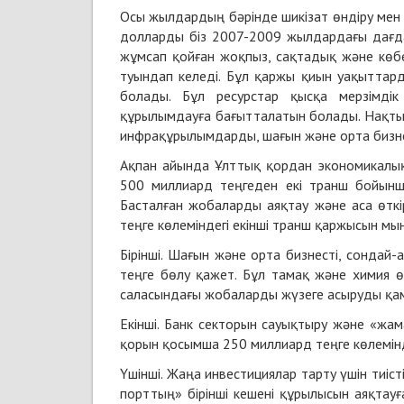
Осы жылдардың бәрінде шикізат өндіру мен 
долларды біз 2007-2009 жылдардағы дағда
жұмсап қойған жоқпыз, сақтадық және көбей
туындап келеді. Бұл қаржы қиын уақыттард
болады. Бұл ресурстар қысқа мерзімдік
құрылымдауға бағытталатын болады. Нақты а
инфрақұрылымдарды, шағын және орта бизне
Ақпан айында Ұлттық қордан экономикалы
500 миллиард теңгеден екі транш бойынш
Басталған жобаларды аяқтау және аса өтк
теңге көлеміндегі екінші транш қаржысын м
Бірінші. Шағын және орта бизнесті, сондай-а
теңге бөлу қажет. Бұл тамақ және химия өн
саласындағы жобаларды жүзеге асыруды қам
Екінші. Банк секторын сауықтыру және «жа
қорын қосымша 250 миллиард теңге көлемін
Үшінші. Жаңа инвестициялар тарту үшін тиі
порттың» бірінші кешені құрылысын аяқтау