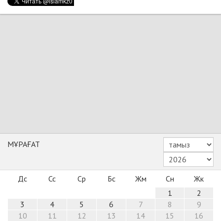
МҰРАҒАТ
Дс
Сс
Ср
Бс
Жм
Сн
Жк
1
2
3
4
5
6
7
8
9
10
11
12
13
14
15
16