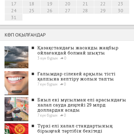
17
18
19
20
21
22
23
24
25
26
27
28
29
30
31
КӨП ОҚЫЛҒАНДАР
■
Қазақстандағы жасанды жаңбыр
ойлағандай болмай шықты
3 күн бұрын
0
■
Ғалымдар сілекей арқылы тісті
қалпына келтіру жолын тапты
7 күн бұрын
0
■
Биыл екі мұсылман елі арасындағы
халал сауда деңгейі 29 млрд
доллардан асады
7 күн бұрын
0
■
Түркі елі халал стандартының
бірыңғай тәртібін бекітеді