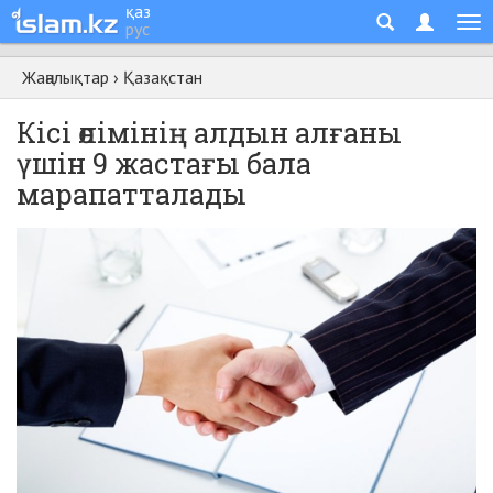
қаз
рус
Жаңалықтар
›
Қазақстан
Кісі өлімінің алдын алғаны
үшін 9 жастағы бала
марапатталады