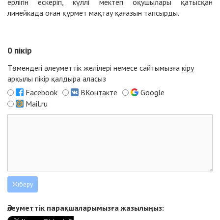
ерлігін ескеріп, күллі мектеп оқушылары қатысқан
линейкада оған құрмет мақтау қағазын тапсырды.
0
пікір
Төмендегі әлеуметтік желілері немесе сайтымызға
кіру
арқылы пікір қалдыра аласыз
Facebook
ВКонтакте
Google
Mail.ru
Әлеуметтік парақшаларымызға жазылыңыз: