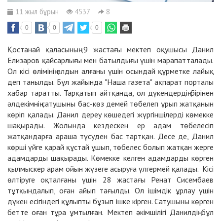
11 жыл бұрын
4537
8
0
0
0
Қостанай қаласының 9 жастағы мектеп оқушысы Данил
Елизаров қайсарлығы мен батылдығы үшін марапатталады.
Ол кісі өлімінің алдын алғаны үшін осындай құрметке лайық
деп танылды. Бұл жайында
"Наша газета"
ақпарат порталы
хабар таратты. Тарқатып айтқанда, ол дүкендердің бірінен
әлдекімнің сатушыны бас-көз демей төбелеп ұрып жатқанын
көріп қалады. Данил дереу көшедегі жүргіншілерді көмекке
шақырады. Жолында кездескен ер адам төбелесіп
жатқандарға араша түсуден бас тартқан. Десе де, Данил
көрші үйге қарай құстай ұшып, төбелес болып жатқан жерге
адамдарды шақырады. Көмекке келген адамдарды көрген
қылмыскер арам ойын жүзеге асыруға үлгермей қалады. Кісі
өлтіруге оқталғаны үшін 28 жастағы Ренат Сисембаев
тұтқындалып, оған айып тағылды. Ол ішімдік ұрлау үшін
дүкен есігіндегі құлыпты бұзып ішке кірген. Сатушыны көрген
бетте оған тұра ұмтылған. Мектеп әкімшілігі Данилдің бұл