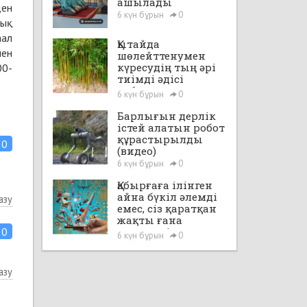
ашылады
ден
6 күн бұрын
0
лық
аал
Қытайда
нен
шөлейттенумен
күресудің тың әрі
00-
тиімді әдісі
табылды
6 күн бұрын
0
Барлығын дерлік
істей алатын робот
құрастырылды
0
(видео)
6 күн бұрын
0
Қабырғаға ілінген
айна бүкіл әлемді
азу
емес, сіз қаратқан
жақты ғана
0
көрсетеді
6 күн бұрын
0
азу