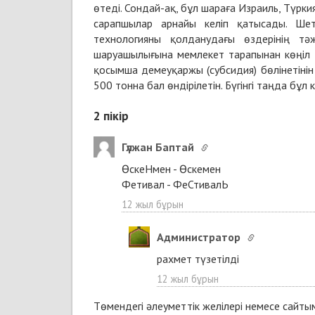
өтеді. Сондай-ақ, бұл шараға Израиль, Түрк
сарапшылар арнайы келіп қатысады. Шет
технологияны қолданудағы өздерінің тә
шаруашылығына мемлекет тарапынан көңіл бө
қосымша демеуқаржы (субсидия) бөлінетіні
500 тонна бал өндірілетін. Бүгінгі таңда бұл
2
пікір
Гүлжан Баптай
ӨскеНмен - Өскемен
Фетивал - ФеСтивалЬ
12 жыл бұрын
Администратор
рахмет түзетілді
12 жыл бұрын
Төмендегі әлеуметтік желілері немесе сайт