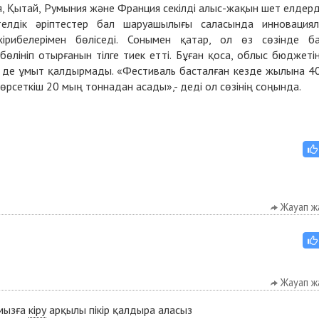
ия, Қытай, Румыния және Франция секілді алыс-жақын шет елдер
елдік әріптестер бал шаруашылығы саласында инновация
жірибелерімен бөліседі. Сонымен қатар, ол өз сөзінде б
лініп отырғанын тілге тиек етті. Бұған қоса, облыс бюджеті
н де ұмыт қалдырмады. «Фестиваль басталған кезде жылына 4
 көрсеткіш 20 мың тоннадан асады»,- деді ол сөзінің соңында.
Жауап ж
Жауап ж
ымызға
кіру
арқылы пікір қалдыра аласыз