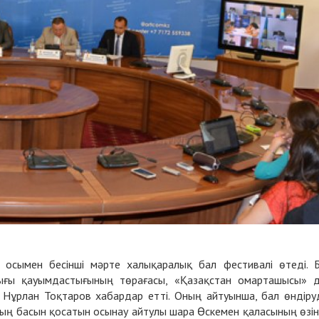
 осымен бесінші мәрте халықаралық бал фестивалі өтеді. 
ғы қауымдастығының төрағасы, «Қазақстан омарташысы» 
і Нұрлан Тоқтаров хабардар етті. Оның айтуынша, бал өндіру
дың басын қосатын осынау айтулы шара Өскемен қаласының өзі