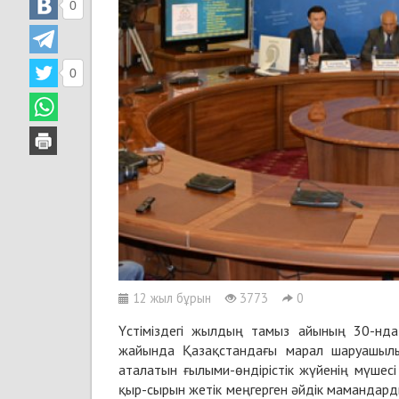
0
0
12 жыл бұрын
3773
0
Үстіміздегі жылдың тамыз айының 30-нда
жайында Қазақстандағы марал шаруашылы
аталатын ғылыми-өндірістік жүйенің мүшес
қыр-сырын жетік меңгерген әйдік мамандар