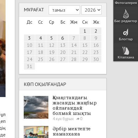
Фотогалерея
МҰРАҒАТ
Дс
Сс
Ср
Бс
Жм
Сн
Жк
Бас редактор
1
2
3
4
5
6
7
8
9
Блогтар
10
11
12
13
14
15
16
17
18
19
20
21
22
23
Кітапхана
24
25
26
27
28
29
30
31
КӨП ОҚЫЛҒАНДАР
Қазақстандағы
жасанды жаңбыр
ойлағандай
болмай шықты
Бұл
4 күн бұрын
0
деп
дің
Әрбір мектепте
намазхана
нде