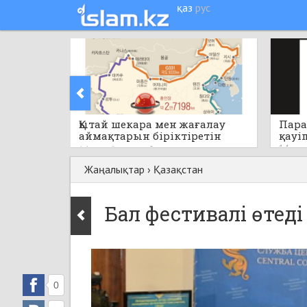
қаз
рус
Қытай шекара мен жағалау
Пара
аймақтарын біріктіретін
қауі
бірегей стратегиялық жобаны
14 саға
14 сағат бұрын
0
қолға алады
Жаңалықтар
›
Қазақстан
Бал фестивалі өтеді
0