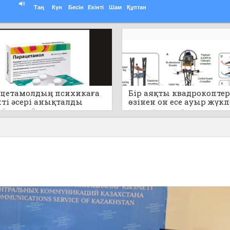
Таң
Күн
Бесін
Екінті
Шам
Құптан
цетамолдың психикаға
Бір аяқты квадрокоптер
пті әсері анықталды
өзінен он есе ауыр жүк
секіре алады (видео)
т бұрын
0
14 сағат бұрын
0