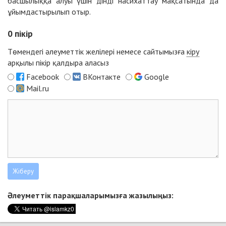
басшылыққа алуы үшін дінді насихаттау мақсатында да
ұйымдастырылып отыр.
0
пікір
Төмендегі әлеуметтік желілері немесе сайтымызға
кіру
арқылы пікір қалдыра аласыз
Facebook
ВКонтакте
Google
Mail.ru
Әлеуметтік парақшаларымызға жазылыңыз: