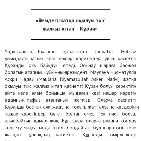
«Әлемдегі жатқа оқылуы тиіс
жалғыз кітап – Құран»
Үндістанның Бхаткал қаласында Jamiatul Huffaz
ұйымдастыратын көзі нашар көретіндер үшін қасиетті
Құранды оқу байқауы өтеді. Осынау шараға бас-көз
болатын аталмыш ұйымның президенті Мәулана Нияматулла
Аскри Надви (Maulana Niyamatullah Askeri Nadvi) жатқа
оқылуы тиіс жалғыз кітап қасиетті Құран болуы керектігін
айта келе әлем бойынша мыңдаған көзі нашар көретін
адамның хафыз атанғанын жеткізді. Оларға қасиетті
Құранды бастан-аяқ жадына тоқып, жатталуына көздерінің
нашар көретіндері бөгет болған емес. Тек ниет болса,
алынбайтын қамал жоқ. Бұл шара оларға рухани қолдау
көрсету мақсатында өтеді. Сондай-ақ, бұл шара өсіп келе
жатқан ұрпақтың қасиетті Құранды өмірлерінде