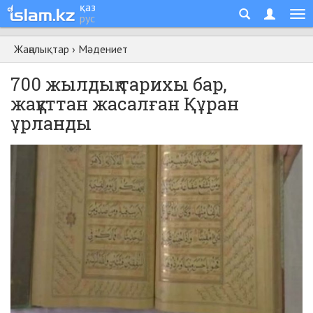
қаз
рус
Жаңалықтар
›
Мәдениет
700 жылдық тарихы бар,
жақұттан жасалған Құран
ұрланды