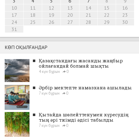
3
4
5
6
7
8
9
10
11
12
13
14
15
16
17
18
19
20
21
22
23
24
25
26
27
28
29
30
31
КӨП ОҚЫЛҒАНДАР
■
Қазақстандағы жасанды жаңбыр
ойлағандай болмай шықты
4 күн бұрын
0
■
Әрбір мектепте намазхана ашылады
7 күн бұрын
0
■
Қытайда шөлейттенумен күресудің
тың әрі тиімді әдісі табылды
7 күн бұрын
0