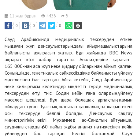
11 жыл бұрын
4436
5
0
0
0
Сауд Арабиясында медициналық тексеруден өткен
мыңдаған жұп денсаулықтарындағы айырмашылықтарына
байланысты ажырасып жатыр. Бұл жайында
BBC News
ақпарат көзі хабар таратты. Анализдеріне қараған
165 000-нан аса жұп неке қидыру ойларынан айнып қалған.
Соның ішінде, генетикалық сәйкессііздікке байланысты үйлену
мәселесінен бас тартқан. Айта кетейік, Сауд Арабиясында
неке қидырғысы келетіндер міндетті түрде медициналық
тексеруден өтуі тиіс. Содан кейін ғана олардың үйлену
мәселесі шешіледі. Бұл шара болашақ ұрпақтың қамын
ойлаудан туған. Туыстық жағынан қаншалықты жақын екені
осы тексеруде белгілі болады. Денсаулық сақтау
министрлігінің өкілі Мұхаммед ас-Саидтың айтуынша,
саудиялықтардың 60 пайыз жұбы анализ нәтижесінен кейін
үйленуден бас тартқан. Белгілі болғандай, Сауд