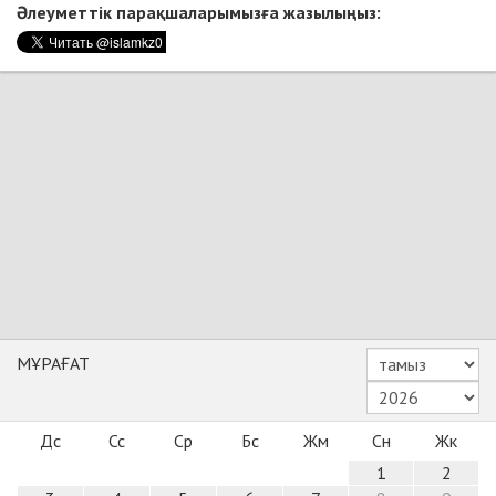
Әлеуметтік парақшаларымызға жазылыңыз:
МҰРАҒАТ
Дс
Сс
Ср
Бс
Жм
Сн
Жк
1
2