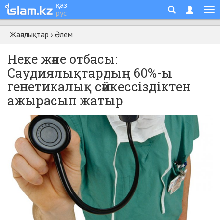
қаз
рус
Жаңалықтар
›
Әлем
Неке және отбасы:
Саудиялықтардың 60%-ы
генетикалық сәйкессіздіктен
ажырасып жатыр