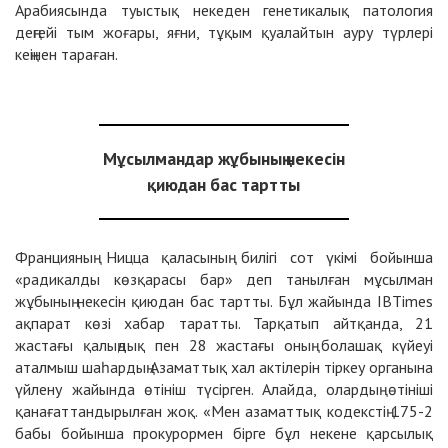
Арабиясында туыстық некеден генетикалық патология
деңгейі тым жоғары, яғни, тұқым қуалайтын ауру түрлері
кеңінен тараған.
Мұсылмандар жұбының некесін
қиюдан бас тартты
Францияның Ницца қаласының билігі сот үкімі бойынша
«радикалды көзқарасы бар» деп танылған мұсылман
жұбының некесін қиюдан бас тартты. Бұл жайында IBTimes
ақпарат көзі хабар таратты. Тарқатып айтқанда, 21
жастағы қалыңдық пен 28 жастағы оның болашақ күйеуі
аталмыш шаһардың Азаматтық хал актілерін тіркеу органына
үйлену жайында өтініш түсірген. Алайда, олардың өтініші
қанағаттандырылған жоқ. «Мен азаматтық кодекстің 175-2
бабы бойынша прокурормен бірге бұл некене қарсылық