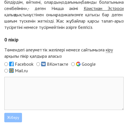
білдірдім, өйткені, олардың одағының баянды болатынына
сенібеймін»,- деген Ницца әкімі
Кристиан Эстроси
қалыңдықтың үстінен оның радикализмге қатысы бар деген
шағым түскенін жеткізді. Жас жұбайлар қарсы талап-арыз
түсіретіні немесе түсірмейтінін әзірге белгісіз.
0
пікір
Төмендегі әлеуметтік желілері немесе сайтымызға
кіру
арқылы пікір қалдыра аласыз
Facebook
ВКонтакте
Google
Mail.ru