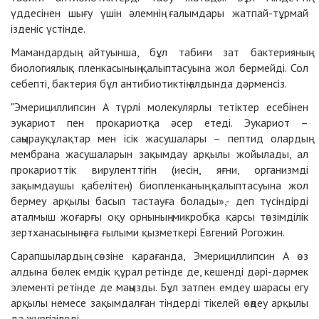
үддесінен шығу үшін әлемнің ғалымдары жатпай-тұрмай
ізденіс үстінде.
Мамандардың айтуынша, бұл табиғи зат бактерияның
биологиялық пленкасының қалыптасуына жол бермейді. Сол
себепті, бактерия бұл антибиотиктің алдында дәрменсіз.
"Эмерициллипсин А түрлі молекулярлы тетіктер есебінен
эукариот пен прокариотқа әсер етеді. Эукариот –
саңырауқұлақтар мен ісік жасушалары – пептид олардың
мембрана жасушаларын зақымдау арқылы жойылады, ал
прокариоттік вируленттігін (иесін, яғни, организмді
зақымдаушы қабелітен) биопленканың қалыптасуына жол
бермеу арқылы басып тастауға болады»,- деп түсіндірді
аталмыш жоғарғы оқу орнының микробқа қарсы төзімділік
зертханасының аға ғылыми қызметкері Евгений Рогожин.
Сарапшылардың сөзіне қарағанда, Эмерициллипсин А өз
алдына бөлек емдік құрал ретінде де, кешенді дәрі-дәрмек
элементі ретінде де маңызды. Бұл затпен емдеу шарасы егу
арқылы немесе зақымдалған тіндерді тікелей өңдеу арқылы
да жүргізіледі.