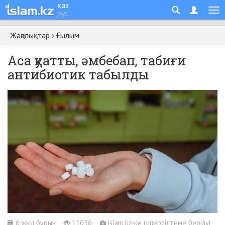
қаз
рус
Жаңалықтар
›
Ғылым
Аса қуатты, әмбебап, табиғи
антибиотик табылды
6 жыл бұрын
11056
islam.kz-ке гиперсілтеме берілуі