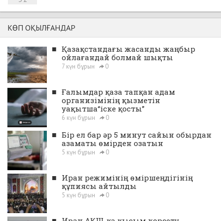
КӨП ОҚЫЛҒАНДАР
■
Қазақстандағы жасанды жаңбыр
ойлағандай болмай шықты
7 күн бұрын
0
■
Ғалымдар қаза тапқан адам
организімінің қызметін
уақытша“іске қосты”
6 күн бұрын
0
■
Бір ел бар әр 5 минут сайын обырдан
азаматы өмірден озатын
5 күн бұрын
0
■
Иран режимінің өміршеңдігінің
құпиясы айтылды
5 күн бұрын
0
■
Иран АҚШ-қа қысым көрсету