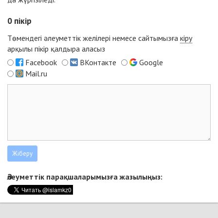
0
пікір
Төмендегі әлеуметтік желілері немесе сайтымызға
кіру
арқылы пікір қалдыра аласыз
Facebook
ВКонтакте
Google
Mail.ru
Әлеуметтік парақшаларымызға жазылыңыз: