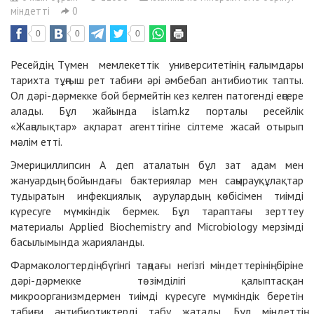
міндетті
0
0
0
0
Ресейдің Түмен мемлекеттік университетінің ғалымдары
тарихта тұңғыш рет табиғи әрі әмбебап антибиотик тапты.
Ол дәрі-дәрмекке бой бермейтін кез келген патогенді еңсере
алады. Бұл жайында islam.kz порталы ресейлік
«Жаңалықтар» ақпарат агенттігіне сілтеме жасай отырып
мәлім етті.
Эмерициллипсин А деп аталатын бұл зат адам мен
жануардың бойындағы бактериялар мен саңырауқұлақтар
тудыратын инфекциялық аурулардың көбісімен тиімді
күресуге мүмкіндік бермек. Бұл тараптағы зерттеу
материалы Applied Biochemistry and Microbiology мерзімді
басылымында жарияланды.
Фармакологтердің бүгінгі таңдағы негізгі міндеттерінің біріне
дәрі-дәрмекке төзімділігі қалыптасқан
микроорганизмдермен тиімді күресуге мүмкіндік беретін
табиғи антибиотиктерді табу жатады. Бұл міндеттің