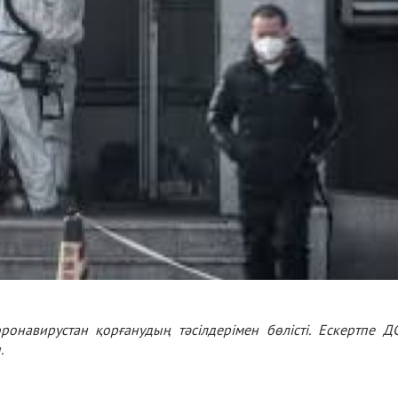
онавирустан қорғанудың тәсілдерімен бөлісті. Ескертпе Д
.