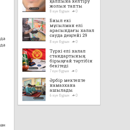
қалпына келтіру
жолын тапты
8 күн бұрын
0
Биыл екі
мұсылман елі
арасындағы халал
сауда деңгейі 29
йда
млрд доллардан
8 күн бұрын
0
рда
асады
Түркі елі халал
стандартының
бірыңғай тәртібін
бекітеді
7 күн бұрын
0
Әрбір мектепте
намазхана
ашылады
6 күн бұрын
0
нан