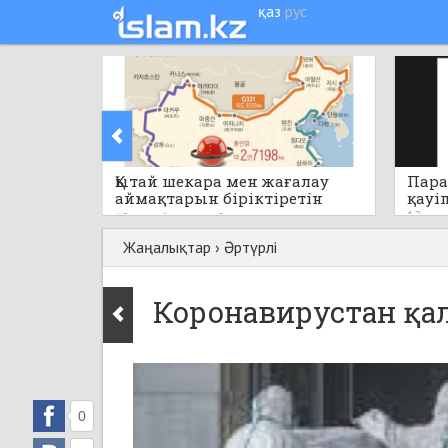
қаз
рус
Қытай шекара мен жағалау
Пара
аймақтарын біріктіретін
қауі
бірегей стратегиялық жобаны
12 саға
12 сағат бұрын
0
қолға алады
Жаңалықтар
›
Әртүрлі
Коронавирустан қал
0