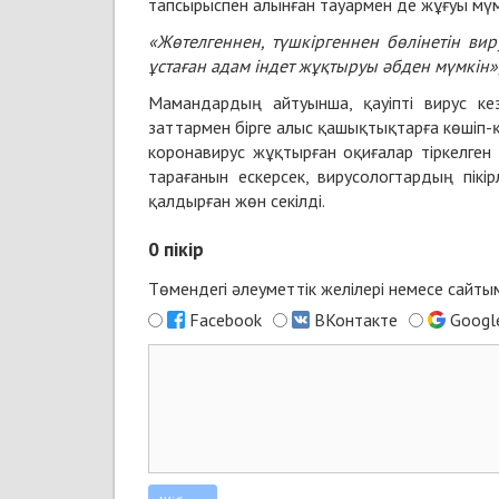
тапсырыспен алынған тауармен де жұғуы мүмк
«Жөтелгеннен, түшкіргеннен бөлінетін в
ұстаған адам індет жұқтыруы әбден мүмкін»
Мамандардың айтуынша, қауіпті вирус кез
заттармен бірге алыс қашықтықтарға көшіп-қо
коронавирус жұқтырған оқиғалар тіркелген
тарағанын ескерсек, вирусологтардың пікі
қалдырған жөн секілді.
0
пікір
Төмендегі әлеуметтік желілері немесе сайт
Facebook
ВКонтакте
Googl