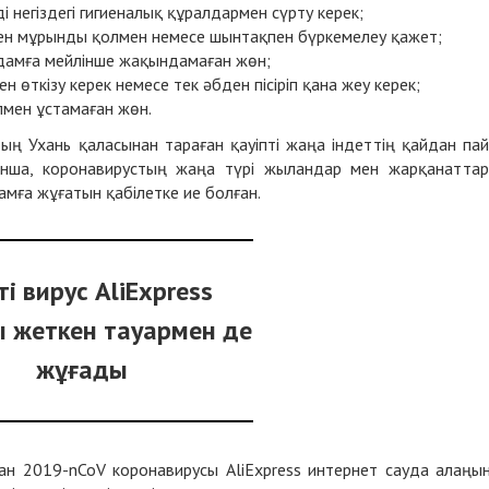
негіздегі гигиеналық құралдармен сүрту керек;
ен мұрынды қолмен немесе шынтақпен бүркемелеу қажет;
адамға мейлінше жақындамаған жөн;
өткізу керек немесе тек әбден пісіріп қана жеу керек;
мен ұстамаған жөн.
ң Ухань қаласынан тараған қауіпті жаңа індеттің қайдан па
ынша, коронавирустың жаңа түрі жыландар мен жарқанатта
амға жұғатын қабілетке ие болған.
пті вирус AliExpress
 жеткен тауармен де
жұғады
ан 2019-nCoV коронавирусы AliExpress интернет сауда алаңы