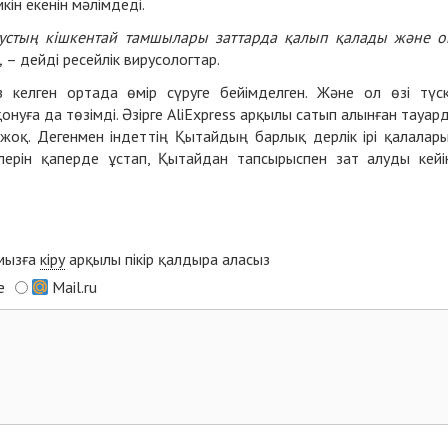
ін екенін мәлімдеді.
ирустың кішкентай тамшылары заттарда қалып қалады және 
,
– дейді ресейлік вирусологтар.
 келген ортада өмір сүруге бейімделген. Және ол өзі түс
нуға да төзімді. Әзірге AliExpress арқылы сатып алынған тауар
 жоқ. Дегенмен індеттің Қытайдың барлық дерлік ірі қалалар
рлерін қаперде ұстап, Қытайдан тапсырыспен зат алуды кейі
ымызға
кіру
арқылы пікір қалдыра аласыз
e
Mail.ru