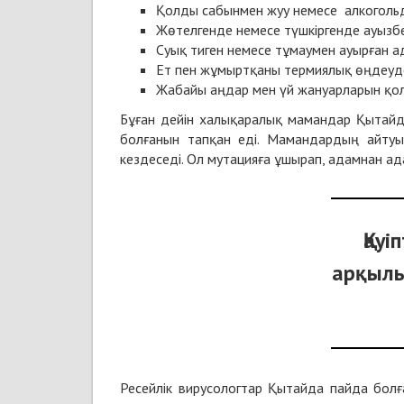
Қолды сабынмен жуу немесе алкогольді 
Жөтелгенде немесе түшкіргенде ауызб
Суық тиген немесе тұмаумен ауырған 
Ет пен жұмыртқаны термиялық өңдеуден 
Жабайы аңдар мен үй жануарларын қол
Бұған дейін халықаралық мамандар Қытайды
болғанын тапқан еді. Мамандардың айту
кездеседі. Ол мутацияға ұшырап, адамнан ад
Қауі
арқылы
Ресейлік вирусологтар Қытайда пайда болғ