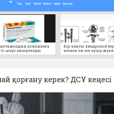
Таң
Күн
Бесін
Екінті
Шам
Құптан
цетамолдың психикаға
Бір аяқты квадрокоптер
пті әсері анықталды
өзінен он есе ауыр жүк
секіре алады (видео)
т бұрын
0
12 сағат бұрын
0
ай қорғану керек? ДСҰ кеңесі