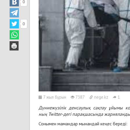
0
0
7 жыл бұрын
7387
nege.kz
1
Дүниежүзілік денсаулық сақтау ұйымы кор
ның
Twitter
-дегі парақшасында жарияланды
Сонымен мамандар мынандай кеңес береді: