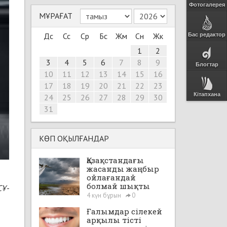
Фотогалерея
МҰРАҒАТ
Дс
Сс
Ср
Бс
Жм
Сн
Жк
Бас редактор
1
2
3
4
5
6
7
8
9
Блогтар
10
11
12
13
14
15
16
17
18
19
20
21
22
23
Кітапхана
24
25
26
27
28
29
30
31
КӨП ОҚЫЛҒАНДАР
Қазақстандағы
жасанды жаңбыр
ойлағандай
болмай шықты
СҰ-
4 күн бұрын
0
Ғалымдар сілекей
арқылы тісті