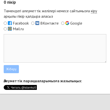
0
пікір
Төмендегі әлеуметтік желілері немесе сайтымызға
кіру
арқылы пікір қалдыра аласыз
Facebook
ВКонтакте
Google
Mail.ru
Әлеуметтік парақшаларымызға жазылыңыз: