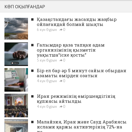
КӨП ОҚЫЛҒАНДАР
■
Қазақстандағы жасанды жаңбыр
ойлағандай болмай шықты
6 күн бұрын
0
■
Ғалымдар қаза тапқан адам
организімінің қызметін
уақытша“іске қосты”
5 күн бұрын
0
■
Бір ел бар әр 5 минут сайын обырдан
азаматы өмірден озатын
4 күн бұрын
0
■
Иран режимінің өміршеңдігінің
құпиясы айтылды
4 күн бұрын
0
■
Малайзия, Иран және Сауд Арабиясы
ислами қаржы активтерінің 72%-на
ие