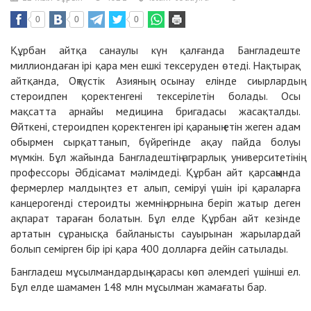
0
0
0
Құрбан айтқа санаулы күн қалғанда Бангладеште
миллиондаған ірі қара мен ешкі тексеруден өтеді. Нақтырақ
айтқанда, Оңтүстік Азияның осынау елінде сиырлардың
стероидпен қоректенгені тексерілетін болады. Осы
мақсатта арнайы медицина бригадасы жасақталды.
Өйткені, стероидпен қоректенген ірі қараның етін жеген адам
обырмен сырқаттанып, бүйрегінде ақау пайда болуы
мүмкін. Бұл жайында Бангладештің аграрлық университетінің
профессоры Әбдісамат мәлімдеді. Құрбан айт қарсаңында
фермерлер малдың тез ет алып, семіруі үшін ірі қараларға
канцерогенді стероидты жемнің орнына беріп жатыр деген
ақпарат тараған болатын. Бұл елде Құрбан айт кезінде
артатын сұранысқа байланысты сауырынан жарылардай
болып семірген бір ірі қара 400 долларға дейін сатылады.
Бангладеш мұсылмандардың қарасы көп әлемдегі үшінші ел.
Бұл елде шамамен 148 млн мұсылман жамағаты бар.