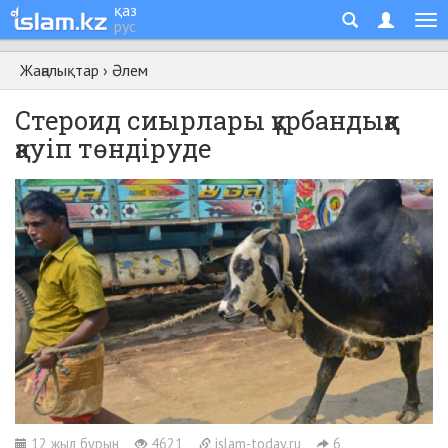
қаз
рус
Жаңалықтар
›
Әлем
Стероид сиырлары құрбандыққа
қауіп төндіруде
12 жыл бұрын
4621
islam-today.ru
6