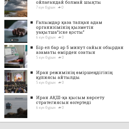
ойлағандай болмай шықты
7 күн бұрын
0
■
Ғалымдар қаза тапқан адам
организімінің қызметін
уақытша“іске қосты”
6 күн бұрын
0
■
Бір ел бар әр 5 минут сайын обырдан
азаматы өмірден озатын
5 күн бұрын
0
■
Иран режимінің өміршеңдігінің
құпиясы айтылды
5 күн бұрын
0
■
Иран АҚШ-қа қысым көрсету
стратегиясын өзгертеді
6 күн бұрын
0