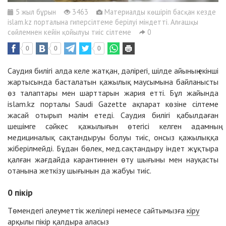
5 жыл бұрын
3463
Материалды көшіріп басқан кезде
islam.kz порталына гиперсілтеме берілуі міндетті. Алғашқы
сөйлемнен кейін қойылуы тиіс сілтеме
0
0
0
0
Саудия билігі алда келе жатқан, дәлірегі, шілде айының екінші
жартысында басталатын қажылық маусымына байланысты
өз талаптары мен шарттарын жария етті. Бұл жайында
islam.kz порталы Saudi Gazette ақпарат көзіне сілтеме
жасай отырып мәлім етеді. Саудия билігі қабылдаған
шешімге сәйкес қажылығын өтегісі келген адамның
медициналық сақтандыруы болуы тиіс, онсыз қажылыққа
жіберілмейді. Бұдан бөлек, мед.сақтандыру індет жұқтыра
қалған жағдайда карантиннен өту шығыны мен науқасты
отанына жеткізу шығынын да жабуы тиіс.
0
пікір
Төмендегі әлеуметтік желілері немесе сайтымызға
кіру
арқылы пікір қалдыра аласыз