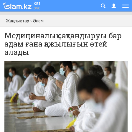
қаз
рус
Жаңалықтар
›
Әлем
Медициналық сақтандыруы бар
адам ғана қажылығын өтей
алады