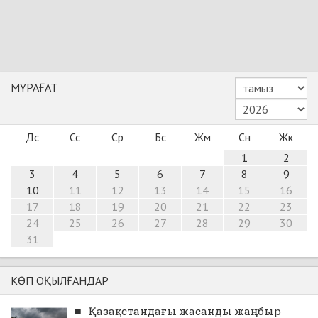
МҰРАҒАТ
Дс
Сс
Ср
Бс
Жм
Сн
Жк
1
2
3
4
5
6
7
8
9
10
11
12
13
14
15
16
17
18
19
20
21
22
23
24
25
26
27
28
29
30
31
КӨП ОҚЫЛҒАНДАР
■
Қазақстандағы жасанды жаңбыр