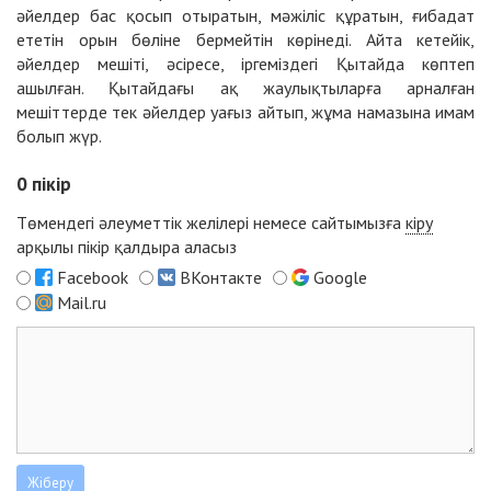
әйелдер бас қосып отыратын, мәжіліс құратын, ғибадат
ететін орын бөліне бермейтін көрінеді. Айта кетейік,
әйелдер мешіті, әсіресе, іргеміздегі Қытайда көптеп
ашылған. Қытайдағы ақ жаулықтыларға арналған
мешіттерде тек әйелдер уағыз айтып, жұма намазына имам
болып жүр.
0
пікір
Төмендегі әлеуметтік желілері немесе сайтымызға
кіру
арқылы пікір қалдыра аласыз
Facebook
ВКонтакте
Google
Mail.ru