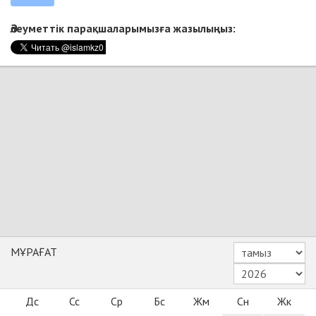
Әлеуметтік парақшаларымызға жазылыңыз:
МҰРАҒАТ
Дс
Сс
Ср
Бс
Жм
Сн
Жк