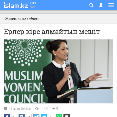
қаз
рус
Жаңалықтар
›
Әлем
Ерлер кіре алмайтын мешіт
11 жыл бұрын
4055
9