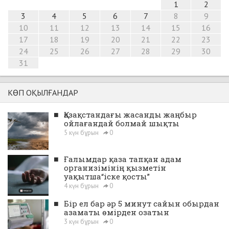
1
2
3
4
5
6
7
8
9
10
11
12
13
14
15
16
17
18
19
20
21
22
23
24
25
26
27
28
29
30
31
КӨП ОҚЫЛҒАНДАР
■
Қазақстандағы жасанды жаңбыр
ойлағандай болмай шықты
5 күн бұрын
0
■
Ғалымдар қаза тапқан адам
организімінің қызметін
уақытша“іске қосты”
4 күн бұрын
0
■
Бір ел бар әр 5 минут сайын обырдан
азаматы өмірден озатын
3 күн бұрын
0