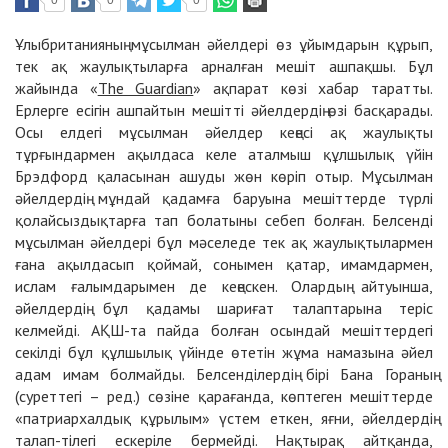
0
0
0
Ұлыбританияның мұсылман әйелдері өз ұйымдарын құрып,
тек ақ жаулықтыларға арналған мешіт ашпақшы. Бұл
жайында «
The Guardian
» ақпарат көзі хабар таратты.
Ерлерге есігін ашпайтын мешітті әйелдердің өзі басқарады.
Осы елдегі мұсылман әйелдер кеңесі ақ жаулықты
тұрғындармен ақылдаса келе аталмыш құлшылық үйін
Брэдфорд қаласынан ашуды жөн көріп отыр. Мұсылман
әйелдердің мұндай қадамға баруына мешіттерде түрлі
қолайсыздықтарға тап болатыны себеп болған. Белсенді
мұсылман әйелдері бұл мәселеде тек ақ жаулықтылармен
ғана ақылдасып қоймай, сонымен қатар, имамдармен,
ислам ғалымдарымен де кеңескен. Олардың айтуынша,
әйелдердің бұл қадамы шариғат талаптарына теріс
келмейді. АҚШ-та пайда болған осындай мешіттердегі
секілді бұл құлшылық үйінде өтетін жұма намазына әйел
адам имам болмайды. Белсенділердің бірі Бана Гораның
(суреттегі – ред.) сөзіне қарағанда, көптеген мешіттерде
«патриархалдық құрылым» үстем еткен, яғни, әйелдердің
талап-тілегі ескеріле бермейді. Нақтырақ айтқанда,