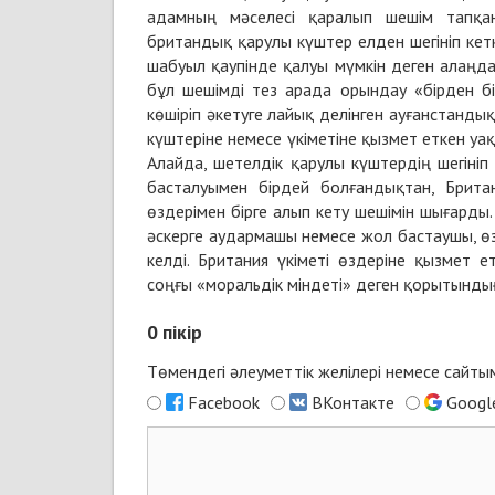
адамның мәселесі қаралып шешім тапқан
британдық қарулы күштер елден шегініп кет
шабуыл қаупінде қалуы мүмкін деген алаңда
бұл шешімді тез арада орындау «бірден бі
көшіріп әкетуге лайық делінген ауғанстанд
күштеріне немесе үкіметіне қызмет еткен уа
Алайда, шетелдік қарулы күштердің шегініп 
басталуымен бірдей болғандықтан, Брита
өздерімен бірге алып кету шешімін шығарды
әскерге аудармашы немесе жол бастаушы, өз
келді. Британия үкіметі өздеріне қызмет 
соңғы «моральдік міндеті» деген қорытындығ
0
пікір
Төмендегі әлеуметтік желілері немесе сайт
Facebook
ВКонтакте
Googl