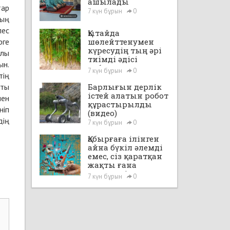
ашылады
тар
7 күн бұрын
0
дың
лес
Қытайда
рге
шөлейттенумен
күресудің тың әрі
улы
тиімді әдісі
ын.
табылды
7 күн бұрын
0
тің
қты
Барлығын дерлік
істей алатын робот
пен
құрастырылды
ніп
(видео)
дің
7 күн бұрын
0
Қабырғаға ілінген
айна бүкіл әлемді
емес, сіз қаратқан
жақты ғана
көрсетеді
7 күн бұрын
0