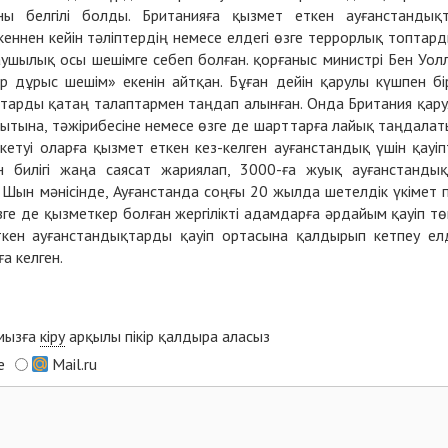
ы белгілі болды. Британияға қызмет еткен ауғанстандық
кеннен кейін тәліптердің немесе елдегі өзге террорлық топтар
ушылық осы шешімге себеп болған. қорғаныс министрі Бен Уол
р дұрыс шешім» екенін айтқан. Бұған дейін қарулы күшпен бі
ықтарды қатаң талаптармен таңдап алынған. Онда Британия қар
қытына, тәжірибесіне немесе өзге де шарттарға лайық таңдалат
кетуі оларға қызмет еткен кез-келген ауғанстандық үшін қауіп
н билігі жаңа саясат жариялап, 3000-ға жуық ауғанстанды
. Шын мәнісінде, Ауғанстанда соңғы 20 жылда шетелдік үкімет 
ге де қызметкер болған жергілікті адамдарға әрдайым қауіп тө
еткен ауғанстандықтарды қауіп ортасына қалдырып кетпеу ел
а келген.
ымызға
кіру
арқылы пікір қалдыра аласыз
e
Mail.ru