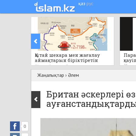
қаз
рус
Қытай шекара мен жағалау
Пара
аймақтарын біріктіретін
қауі
бірегей стратегиялық жобаны
21 саға
21 сағат бұрын
0
қолға алады
Жаңалықтар
›
Әлем
Британ әскерлері ө
ауғанстандықтарды 
0