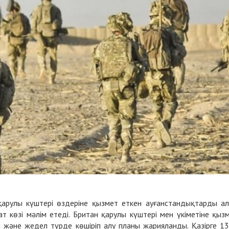
 қарулы күштері өздеріне қызмет еткен ауғанстандықтарды а
т көзі мәлім етеді.
Британ қарулы күштері мен үкіметіне қыз
 және жедел түрде көшіріп алу планы жарияланды. Қазірге 1