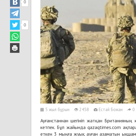
0
0
5 жыл бұрын
2458
Естай Божан
0
Ауғанстаннан шегініп жатқан Британияның
кетпек. Бұл жайында
qazaqtimes.com ақпара
еткен 3 мыңға жуық ауған азаматын ықшам