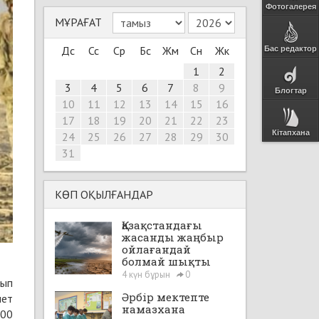
Фотогалерея
МҰРАҒАТ
Дс
Сс
Ср
Бс
Жм
Сн
Жк
Бас редактор
1
2
3
4
5
6
7
8
9
Блогтар
10
11
12
13
14
15
16
17
18
19
20
21
22
23
Кітапхана
24
25
26
27
28
29
30
31
КӨП ОҚЫЛҒАНДАР
Қазақстандағы
жасанды жаңбыр
ойлағандай
болмай шықты
4 күн бұрын
0
лып
Әрбір мектепте
мет
намазхана
300