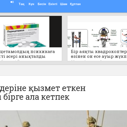
Таң
Күн
Бесін
Екінті
Шам
Құптан
цетамолдың психикаға
Бір аяқты квадрокоптер
пті әсері анықталды
өзінен он есе ауыр жүк
секіре алады (видео)
т бұрын
0
22 сағат бұрын
0
здеріне қызмет еткен
бірге ала кетпек