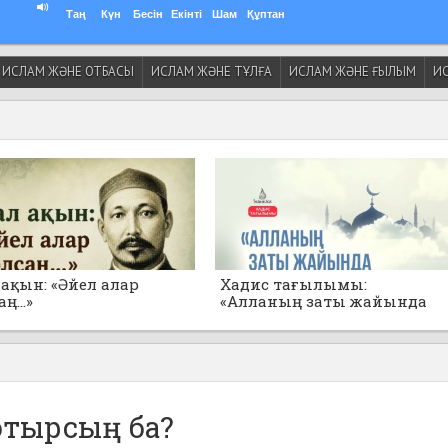
Таң
Күн
Бесін
Екінті
Шам
Құптан
ИСЛАМ ЖӘНЕ ОТБАСЫ
ИСЛАМ ЖӘНЕ ТҰЛҒА
ИСЛАМ ЖӘНЕ ҒЫЛЫМ
ИС
ақын: «Әйел алар
Хадис тағылымы:
ң...»
«Алланың заты жайында
толғанбаңдар!»
отырсың ба?