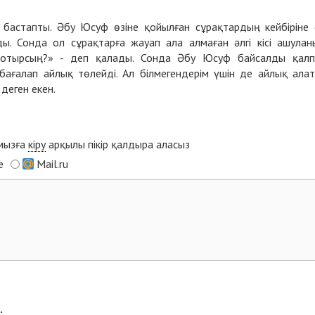
 бастапты. Әбу Юсуф өзіне қойылған сұрақтардың кейбіріне
ы. Сонда ол сұрақтарға жауап ала алмаған әлгі кісі ашулан
п отырсың?» - деп қалады. Сонда Әбу Юсуф байсалды қал
 бағалап айлық төлейді. Ал білмегендерім үшін де айлық ала
деген екен.
ымызға
кіру
арқылы пікір қалдыра аласыз
e
Mail.ru
: