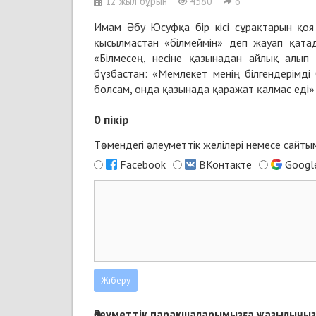
12 жыл бұрын
4580
6
Имам Әбу Юсуфқа бір кісі сұрақтарын қоя
қысылмастан «білмеймін» деп жауап қатад
«Білмесең, несіне қазынадан айлық алы
бұзбастан: «Мемлекет менің білгендерімді
болсам, онда қазынада қаражат қалмас еді» 
0
пікір
Төмендегі әлеуметтік желілері немесе сайт
Facebook
ВКонтакте
Googl
Әлеуметтік парақшаларымызға жазылыңыз