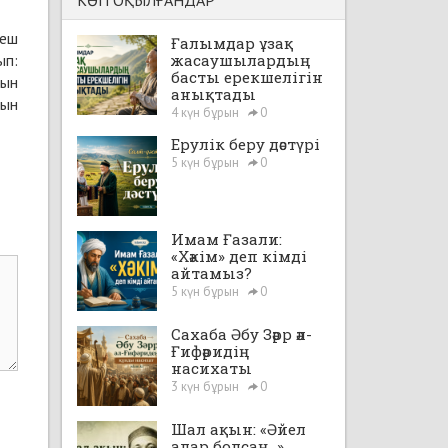
КӨП ОҚЫЛҒАНДАР
 еш
Ғалымдар ұзақ
ып:
жасаушылардың
басты ерекшелігін
пын
анықтады
тын
4 күн бұрын
0
Ерулік беру дәстүрі
5 күн бұрын
0
Имам Ғазали:
«Хәкім» деп кімді
айтамыз?
5 күн бұрын
0
Сахаба Әбу Зәрр әл-
Ғифәридің
насихаты
3 күн бұрын
0
Шал ақын: «Әйел
алар болсаң...»