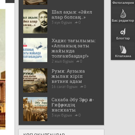
Фотогалерея
Шал ақын: «Әйел
алар болсаң...»
Бас редактор
3 күн бұрын
0
Блогтар
Хадис тағылымы:
«Алланың заты
жайында
толғанбаңдар!»
Кітапхана
2 жыл бұрын
0
Руми: Аузына
жылан кіріп
кеткен адам
16 сағат бұрын
0
Сахаба Әбу Зәрр әл-
Ғифәридің
насихаты
3 күн бұрын
0