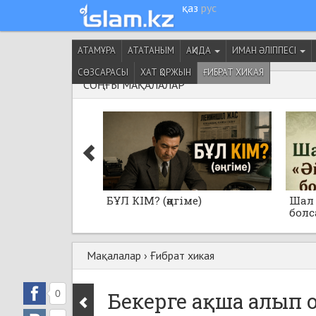
қаз
рус
АТАМҰРА
АТАТАНЫМ
АҚИДА
ИМАН ӘЛІППЕСІ
СӨЗСАРАСЫ
ХАТ ҚОРЖЫН
ҒИБРАТ ХИКАЯ
СОҢҒЫ МАҚАЛАЛАР
БҰЛ КІМ? (әңгіме)
Шал 
болса
Мақалалар
›
Ғибрат хикая
0
Бекерге ақша алып 