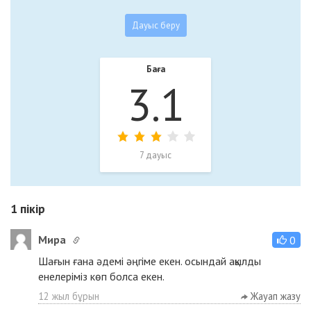
Баға
3.1
7 дауыс
1
пікір
Мира
0
Шағын ғана әдемі әңгіме екен. осындай ақылды
енелеріміз көп болса екен.
12 жыл бұрын
Жауап жазу