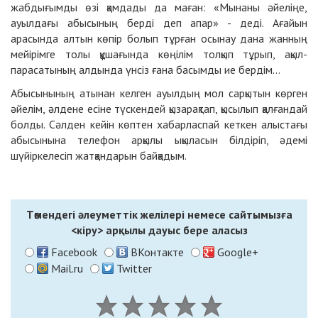
жабдығымды өзі қамдады да маған: «Мынаны әйеліңе,
ауылдағы абысының берді деп апар» - деді. Ағайын
арасында алтын көпір болып тұрған осынау дана жанның
мейірімге толы құшағында көңілім толқып тұрып, ақыл-
парасатының алдында үнсіз ғана басымды ие бердім...
Абысынының атынан келген ауылдың мол сарқытын көрген
әйелім, әлдене есіне түскендей қызарақтап, қысылып қалғандай
болды. Сәлден кейін көптен хабарласпай кеткен алыстағы
абысынына телефон арқылы ықыласын білдіріп, әдемі
шүйіркелесіп жатқандарын байқадым.
Төмендегі әлеуметтік желілері немесе сайтымызға
<кіру>
арқылы дауыс бере аласыз
Facebook
ВКонтакте
Google+
Mail.ru
Twitter