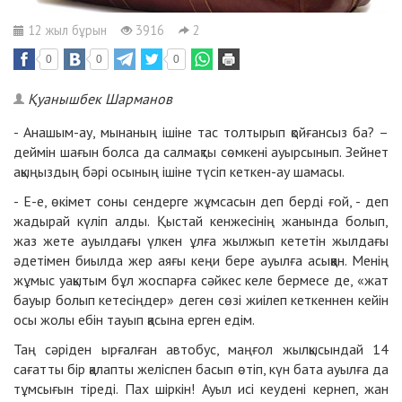
12 жыл бұрын
3916
2
0
0
0
Қуанышбек Шарманов
- Анашым-ау, мынаның ішіне тас толтырып қойғансыз ба? –
деймін шағын болса да салмақты сөмкені ауырсынып. Зейнет
ақыңыздың бәрі осының ішіне түсіп кеткен-ау шамасы.
- Е-е, өкімет соны сендерге жұмсасын деп берді ғой, - деп
жадырай күліп алды. Қыстай кенжесінің жанында болып,
жаз жете ауылдағы үлкен ұлға жылжып кететін жылдағы
әдетімен биылда жер аяғы кеңи бере ауылға асыққан. Менің
жұмыс уақытым бұл жоспарға сәйкес келе бермесе де, «жат
бауыр болып кетесіңдер» деген сөзі жиілеп кеткеннен кейін
осы жолы ебін тауып қасына ерген едім.
Таң сәріден ырғалған автобус, маңғол жылқысындай 14
сағатты бір қалапты желіспен басып өтіп, күн бата ауылға да
тұмсығын тіреді. Пах шіркін! Ауыл исі кеудені кернеп, жан