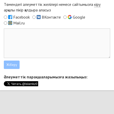
Төмендегі әлеуметтік желілері немесе сайтымызға
кіру
арқылы пікір қалдыра аласыз
Facebook
ВКонтакте
Google
Mail.ru
Әлеуметтік парақшаларымызға жазылыңыз: