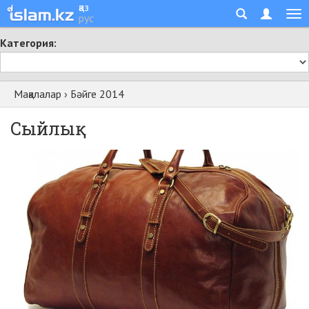
қаз
рус
Категория:
Мақалалар
›
Бәйге 2014
Сыйлық