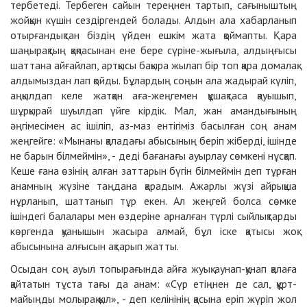
тербетеді. Тербеген сайын тереңнен тартып, сағыныштың
жойқын күшін сездіргендей болады. Алдын ала хабарланып
отырғандықтан біздің үйден ешкім жата қоймапты. Қара
шаңырақтың қақпасынан ене бере сүріне-жығыла, алдыңғысы
шаттана айғайлап, артқысы бақыра жылап бір топ қара домалақ
алдымыздан лап қойды. Бұлардың соңын ала жадырай күліп,
аңқылдап келе жатқан аға-жеңгемен құшақтаса қауышып,
шұрқырай шуылдап үйге кірдік. Мал, жан амандығының
әңгімесімен ас ішіліп, аз-маз ентігіміз басылған соң анам
жеңгейге: «Мынаны қаладағы абысының беріп жіберді, ішінде
не барын білмеймін», - деді бағанағы ауырлау сөмкені нұсқап.
Кеше ғана өзінің алған заттарын бүгін білмеймін деп тұрған
анамның жүзіне таңдана қарадым. Ажарлы жүзі айрықша
нұрланып, шаттанып тұр екен. Ал жеңгей болса сөмке
ішіндегі балалары мен өздеріне арналған түрлі сыйлықтарды
көргенда қуанышын жасыра алмай, бұл іске қатысы жоқ
абысынына алғысын ақтарып жатты.
Осыдан соң ауыл топырағында айға жуық аунап-қунап қалаға
қайтатын тұста тағы да анам: «Сүр етіңнен де сал, құрт-
майыңды молырақ қыл», - деп келінінің қасына еріп жүріп жол