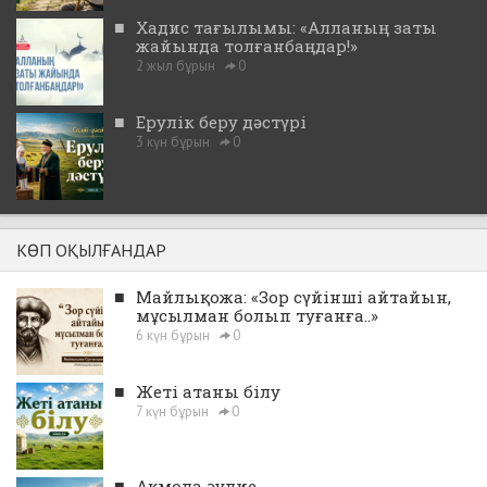
■
Хадис тағылымы: «Алланың заты
жайында толғанбаңдар!»
2 жыл бұрын
0
■
Ерулік беру дәстүрі
3 күн бұрын
0
КӨП ОҚЫЛҒАНДАР
■
Майлықожа: «Зор сүйінші айтайын,
мұсылман болып туғанға..»
6 күн бұрын
0
■
Жеті атаны білу
7 күн бұрын
0
■
Ақмола әулие