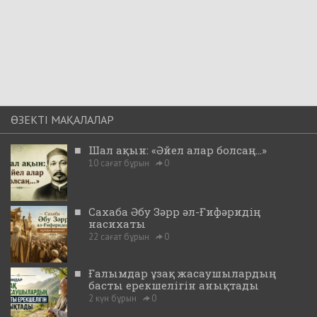
ӨЗЕКТІ МАҚАЛАЛАР
■
Шал ақын: «Әйел алар болсаң...»
10 сағат бұрын
0
■
Сахаба Әбу Зәрр әл-Ғифәридің
насихаты
22 сағат бұрын
0
■
Ғалымдар ұзақ жасаушылардың
басты ерекшелігін анықтады
2 күн бұрын
0