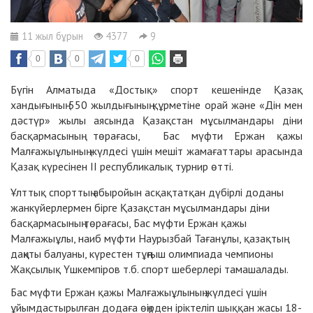
11 жыл бұрын
4377
9
0
0
0
Бүгін Алматыда «Достық» спорт кешенінде Қазақ
хандығының 550 жылдығының құрметіне орай және «Дін мен
дәстүр» жылы аясында Қазақстан мұсылмандары діни
басқармасының төрағасы, Бас мүфти Ержан қажы
Малғажыұлының жүлдесі үшін мешіт жамағаттары арасында
Қазақ күресінен II республикалық турнир өтті.
Ұлттық спорттың абыройын асқақтатқан дүбірлі доданы
жанкүйерлермен бірге Қазақстан мұсылмандары діни
басқармасының төрағасы, Бас мүфти Ержан қажы
Малғажыұлы, наиб мүфти Наурызбай Тағанұлы, қазақтың
даңқты балуаны, күрестен тұңғыш олимпиада чемпионы
Жақсылық Үшкемпіров т.б. спорт шеберлері тамашалады.
Бас мүфти Ержан қажы Малғажыұлының жүлдесі үшін
ұйымдастырылған додаға өңірден іріктеліп шыққан жасы 18-