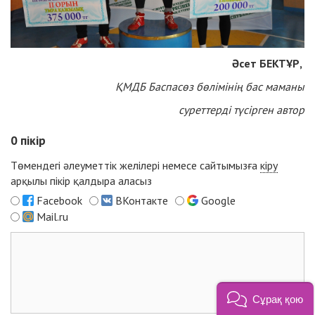
Әсет БЕКТҰР,
ҚМДБ Баспасөз бөлімінің бас маманы
суреттерді түсірген автор
0
пікір
Төмендегі әлеуметтік желілері немесе сайтымызға
кіру
арқылы пікір қалдыра аласыз
Facebook
ВКонтакте
Google
Mail.ru
Сұрақ қою