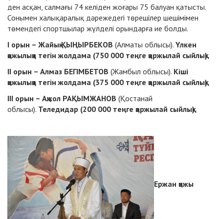
ден асқан, салмағы 74 келіден жоғары 75 балуан қатысты.
Сонымен халықаралық дәрежедегі төрешілер шешімімен
төмендегі спортшылар жүлделі орындарға ие болды.
І орын – Жайық ҚЫҢЫРБЕКОВ
(Алматы облысы).
Үлкен
қажылыққа тегін жолдама (750 000 теңге қаржылай сыйлық).
ІІ орын – Алмаз БЕГІМБЕТОВ
(Жамбыл облысы).
Кіші
қажылыққа тегін жолдама (375 000 теңге қаржылай сыйлық).
ІІІ орын – Ақжол РАҚЫМЖАНОВ
(Қостанай
облысы).
Теледидар (200 000 теңге қаржылай сыйлық).
Ержан қажы