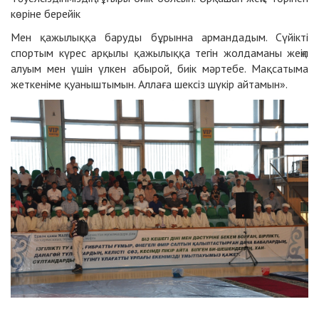
көріне берейік
Мен қажылыққа баруды бұрынна армандадым. Сүйікті
спортым күрес арқылы қажылыққа тегін жолдаманы жеңіп
алуым мен үшін үлкен абырой, биік мәртебе. Мақсатыма
жеткеніме қуаныштымын. Аллаға шексіз шүкір айтамын».