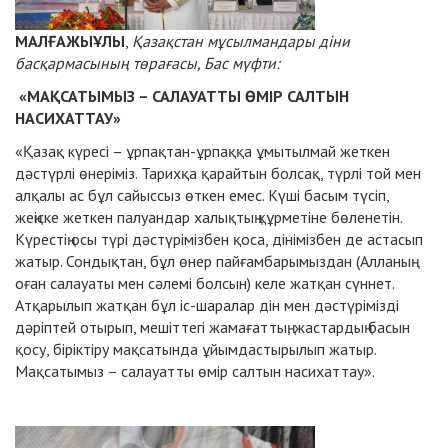
МАЛҒАЖЫҰЛЫ
,
Қазақстан мұсылмандары діни
басқармасының төрағасы, Бас мүфти:
«МАҚСАТЫМЫЗ – САЛАУАТТЫ ӨМІР САЛТЫН
НАСИХАТТАУ»
«Қазақ күресі – ұрпақтан-ұрпаққа ұмытылмай жеткен
дәстүрлі өнеріміз. Тарихқа қарайтын болсақ, түрлі той мен
алқалы ас бұл сайыссыз өткен емес. Күші басым түсіп,
жеңіске жеткен палуандар халықтың құрметіне бөленетін.
Күрестің осы түрі дәстүрімізбен қоса, дінімізбен де астасып
жатыр. Сондықтан, бұл өнер пайғамбарымыздан (Алланың
оған салауаты мен сәлемі болсын) келе жатқан сүннет.
Атқарылып жатқан бұл іс-шаралар дін мен дәстүрімізді
дәріптей отырып, мешіттегі жамағаттың, жастардың басын
қосу, біріктіру мақсатында ұйымдастырылып жатыр.
Мақсатымыз – салауатты өмір салтын насихаттау».