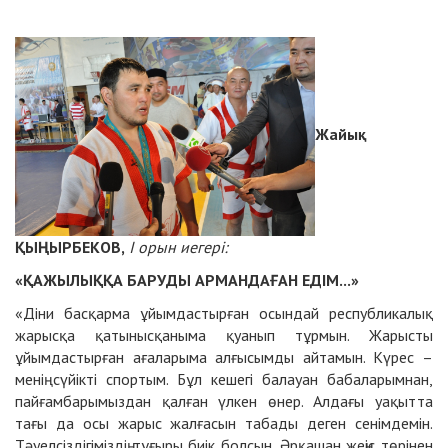
Жайық
ҚЫҢЫРБЕКОВ,
І орын иегері:
«ҚАЖЫЛЫҚҚА БАРУДЫ АРМАНДАҒАН ЕДІМ...»
«Діни басқарма ұйымдастырған осындай республикалық
жарысқа қатынысқаныма қуанып тұрмын. Жарысты
ұйымдастырған ағаларыма алғысымды айтамын. Күрес –
менің сүйікті спортым. Бұл кешегі балауан бабаларымнан,
пайғамбарымыздан қалған үлкен өнер. Алдағы уақытта
тағы да осы жарыс жалғасын табады деген сенімдемін.
Тәуелсіздігіміздің тұғыры биік болсын. Әрқашан жеңіс төрінен