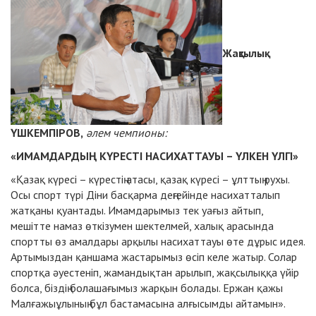
Жақсылық
ҮШКЕМПІРОВ,
әлем чемпионы:
«ИМАМДАРДЫҢ КҮРЕСТІ НАСИХАТТАУЫ – ҮЛКЕН ҮЛГІ»
«Қазақ күресі – күрестің атасы, қазақ күресі – ұлттың рухы.
Осы спорт түрі Діни басқарма деңгейінде насихатталып
жатқаны қуантады. Имамдарымыз тек уағыз айтып,
мешітте намаз өткізумен шектелмей, халық арасында
спортты өз амалдары арқылы насихаттауы өте дұрыс идея.
Артымыздан қаншама жастарымыз өсіп келе жатыр. Солар
спортқа әуестеніп, жамандықтан арылып, жақсылыққа үйір
болса, біздің болашағымыз жарқын болады. Ержан қажы
Малғажыұлының бұл бастамасына алғысымды айтамын».