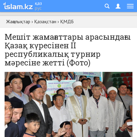
қаз
рус
Жаңалықтар
›
Қазақстан
›
ҚМДБ
Мешіт жамағаттары арасындағы
Қазақ күресінен II
республикалық турнир
мәресіне жетті (Фото)