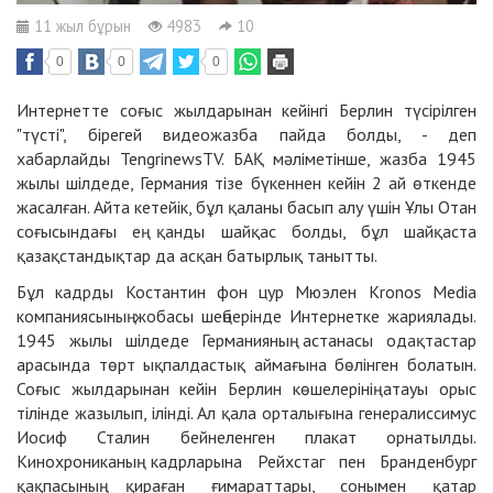
11 жыл бұрын
4983
10
0
0
0
Интернетте соғыс жылдарынан кейінгі Берлин түсірілген
"түсті", бірегей видеожазба пайда болды, - деп
хабарлайды
TengrinewsTV.
БАҚ мәліметінше, жазба 1945
жылы шілдеде, Германия тізе бүкеннен кейін 2 ай өткенде
жасалған. Айта кетейік, бұл қаланы басып алу үшін Ұлы Отан
соғысындағы ең қанды шайқас болды, бұл шайқаста
қазақстандықтар да асқан батырлық танытты.
Бұл кадрды Костантин фон цур Мюэлен Kronos Media
компаниясының жобасы шеңберінде Интернетке жариялады.
1945 жылы шілдеде Германияның астанасы одақтастар
арасында төрт ықпалдастық аймағына бөлінген болатын.
Соғыс жылдарынан кейін Берлин көшелерінің атауы орыс
тілінде жазылып, ілінді. Ал қала орталығына генералиссимус
Иосиф Сталин бейнеленген плакат орнатылды.
Кинохрониканың кадрларына Рейхстаг пен Бранденбург
қақпасының қираған ғимараттары, сонымен қатар