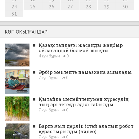
24
25
26
27
28
29
30
31
КӨП ОҚЫЛҒАНДАР
■
Қазақстандағы жасанды жаңбыр
ойлағандай болмай шықты
4 күн бұрын
0
■
Әрбір мектепте намазхана ашылады
7 күн бұрын
0
■
Қытайда шөлейттенумен күресудің
тың әрі тиімді әдісі табылды
7 күн бұрын
0
■
Барлығын дерлік істей алатын робот
құрастырылды (видео)
7 күн бұрын
0