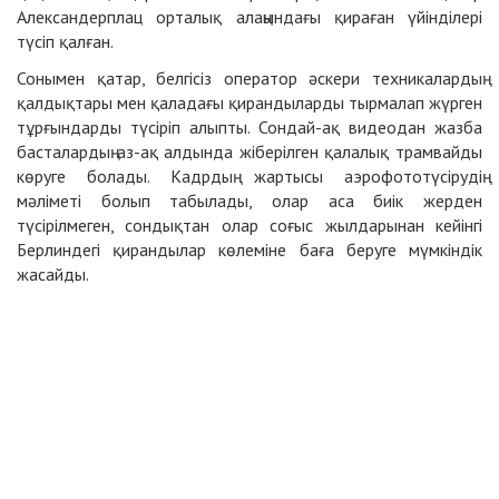
Александерплац орталық алаңындағы қираған үйінділері
түсіп қалған.
Сонымен қатар, белгісіз оператор әскери техникалардың
қалдықтары мен қаладағы қирандыларды тырмалап жүрген
тұрғындарды түсіріп алыпты. Сондай-ақ видеодан жазба
басталардың аз-ақ алдында жіберілген қалалық трамвайды
көруге болады. Кадрдың жартысы аэрофототүсірудің
мәліметі болып табылады, олар аса биік жерден
түсірілмеген, сондықтан олар соғыс жылдарынан кейінгі
Берлиндегі қирандылар көлеміне баға беруге мүмкіндік
жасайды.