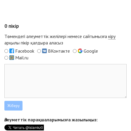
0
пікір
Төмендегі әлеуметтік желілері немесе сайтымызға
кіру
арқылы пікір қалдыра аласыз
Facebook
ВКонтакте
Google
Mail.ru
Әлеуметтік парақшаларымызға жазылыңыз: