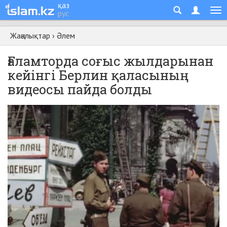
қаз
рус
Жаңалықтар
›
Әлем
Ғаламторда соғыс жылдарынан
кейінгі Берлин қаласының
видеосы пайда болды