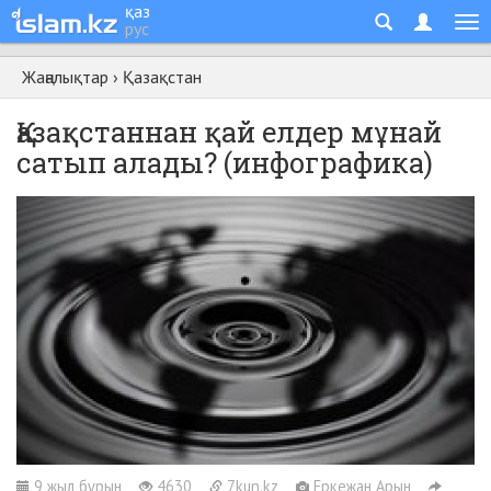
қаз
рус
Жаңалықтар
›
Қазақстан
Қазақстаннан қай елдер мұнай
сатып алады? (инфографика)
9 жыл бұрын
4630
7kun.kz
Еркежан Арын