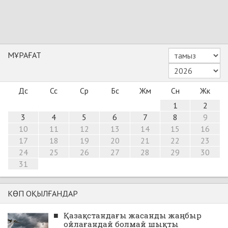
МҰРАҒАТ
Дс
Сс
Ср
Бс
Жм
Сн
Жк
1
2
3
4
5
6
7
8
9
10
11
12
13
14
15
16
17
18
19
20
21
22
23
24
25
26
27
28
29
30
31
КӨП ОҚЫЛҒАНДАР
■
Қазақстандағы жасанды жаңбыр
ойлағандай болмай шықты