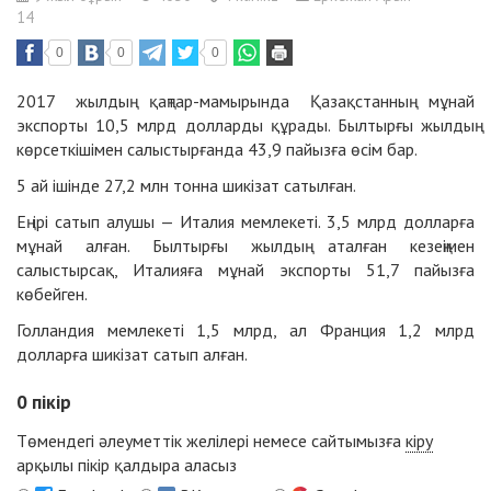
14
0
0
0
2017 жылдың қаңтар-мамырында Қазақстанның мұнай
экспорты 10,5 млрд долларды құрады. Былтырғы жылдың
көрсеткішімен салыстырғанда 43,9 пайызға өсім бар.
5 ай ішінде 27,2 млн тонна шикізат сатылған.
Ең ірі сатып алушы — Италия мемлекеті. 3,5 млрд долларға
мұнай алған. Былтырғы жылдың аталған кезеңімен
салыстырсақ, Италияға мұнай экспорты 51,7 пайызға
көбейген.
Голландия мемлекеті 1,5 млрд, ал Франция 1,2 млрд
долларға шикізат сатып алған.
0
пікір
Төмендегі әлеуметтік желілері немесе сайтымызға
кіру
арқылы пікір қалдыра аласыз