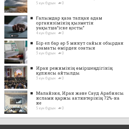
5 күн бұрын
0
■
Ғалымдар қаза тапқан адам
организімінің қызметін
уақытша“іске қосты”
4 күн бұрын
0
■
Бір ел бар әр 5 минут сайын обырдан
азаматы өмірден озатын
3 күн бұрын
0
■
Иран режимінің өміршеңдігінің
құпиясы айтылды
3 күн бұрын
0
■
Малайзия, Иран және Сауд Арабиясы
ислами қаржы активтерінің 72%-на
ие
5 күн бұрын
0