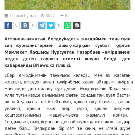
11 жыл бұрын
8072
65
0
0
0
Астананың «жасыл белдеуіндегі» жағдаймен танысқан
соң, журналистермен ашық-жарқын сұхбат құрған
Мемлекет басшысы Нұрсұлтан Назарбаев «өмірдің мәні
неде» деген сауалға өсиетті жауап берді, деп
хабарлайды
BNews.kz
тілшісі.
«Бәрі өмірдің мәнін танығысы келеді... Мен аз жасаған
жоқпын, өмірден алған тәжірибеме қарап айтарым, өмірдің
мәні неде деп ойлану құр дүние. Өмірдің мәнін Жаратушы
Алла туған кезде қанымызға сіңірген, сондықтан, әуел баста-
ақ қай уақытта не істейтініміз, қашан оқу оқимыз, қашан
үйленіп, қанша жыл өмір сүріп, қашан өмірмен
қоштасатынымыз маңдайымызға жазылып қойған...
Сондықтан, өмірдің мәні не деп ойлаудың қажеті жоқ. Тағдыр
деген бар... Тағдырдан бір сәт те кейін, не ілгері жүре
алмаймыз. Бірақ, адамзат су тасқынынан сақтанамын деп,