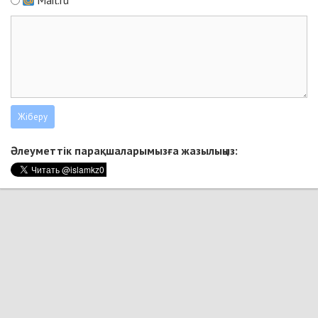
Mail.ru
Әлеуметтік парақшаларымызға жазылыңыз: