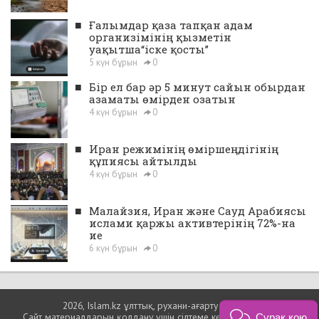
■
Ғалымдар қаза тапқан адам
организімінің қызметін
уақытша“іске қосты”
5 күн бұрын
0
■
Бір ел бар әр 5 минут сайын обырдан
азаматы өмірден озатын
4 күн бұрын
0
■
Иран режимінің өміршеңдігінің
құпиясы айтылды
4 күн бұрын
0
■
Малайзия, Иран және Сауд Арабиясы
ислами қаржы активтерінің 72%-на
ие
6 күн бұрын
0
2026, Islam.kz ұлттық, рухани-ағарту порталы
Сайт материалдарын қолдану үшін сілтеме көрсетуіңіз міндетті.
Сұрақ қою