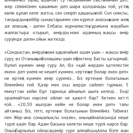
жер сілкінісінен қашамын деп шара қолданады ғой, үстіңе
көлік құлап келе жатса, сен секіріп қашасың ғой. Сол сияқты,
тағдырдың кейбір сынақтарымен сен күресе аласың және жеңе
де аласың», - деген Елбасы журналистің сұрағына жауабын
жалғастыра отырып, өмірдің мәні адамның жақсы өмір
сүруінде деген ойын жеткізді.
«Сондықтан, өмірдің мәні қарапайым адам үшін – жақсы өмір
сүру, өз Отаныңның болашағы үшін еңбектену. Басты қатырмай,
бүгінгі күнмен өмір сүру. Ал, біз «қай жерден қателестім
екен» деп үнемі не кешегі күнмен, «ертең не болар екен деп»
не ертеңгі күнмен өмір сүреміз... Біз ертең не болатынын
білмейміз ғой. Қазір мен осы жерде сөйлеп тұрмын, 5
минуттан кейін бұл тарихқа айналып шыға келеді... Енді
оралмайтын нәрсені ойлап не қажеті бар? Кеткен кетті
ғой... «20,30 жылдан кейін не болар екен деп» тағы
айтамыз. Біз, тіпті, ертең не болатынын білмейміз. Табиғат
пен Жер-ана соншалықты «нәзік», оның айналасында неше
түрлі қауіп бар. Адам басына келетін неше түрлі нәрсе бар.
Оның барлығын ойласаң, өмір сүре алмайсың. Алла бізге жан