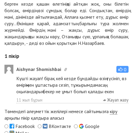
берген кезде қашан өлетініңді айтқан жоқ, оны білетін
болсақ, өмірдің өзі сұмдық болар еді. Сондықтан, өмірдің
мәні, дінімізде айтылғандай, Аллаға қызмет ету, дұрыс өмір
сүру...Өкінішке қарай, адамзаттың барлығы тура жолмен
жүрмейді. Өмірдің мәні – жақсы, дұрыс өмір сүру,
жақындарыңды жақсы көру, Отаныңды сүю, ұрпағыңа болашақ
қалдыру», - деді өз ойын қорытқан Н.Назарбаев.
1
пікір
Aishynar Shomishbai
0
Күшті жауап! бірақ кей кезде бұндайды өзің түсініп, өз
өміріңмен ұштастыра сезіп, тұжырымдамасаң,
оқығандарың бекер не ұмыт болып қалады екен
11 жыл бұрын
Жауап жазу
Төмендегі әлеуметтік желілері немесе сайтымызға
кіру
арқылы пікір қалдыра аласыз
Facebook
ВКонтакте
Google