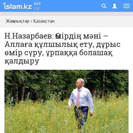
қаз
рус
Жаңалықтар
›
Қазақстан
Н.Назарбаев: Өмірдің мәні –
Аллаға құлшылық ету, дұрыс
өмір сүру, ұрпаққа болашақ
қалдыру