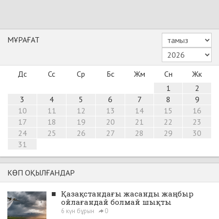
МҰРАҒАТ
Дс
Сс
Ср
Бс
Жм
Сн
Жк
1
2
3
4
5
6
7
8
9
10
11
12
13
14
15
16
17
18
19
20
21
22
23
24
25
26
27
28
29
30
31
КӨП ОҚЫЛҒАНДАР
■
Қазақстандағы жасанды жаңбыр
ойлағандай болмай шықты
6 күн бұрын
0