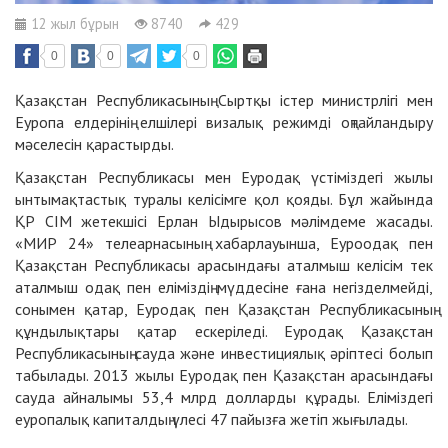
12 жыл бұрын
8740
429
0
0
0
Қазақстан Республикасының Сыртқы істер министрлігі мен
Еуропа елдерінің елшілері визалық режимді оңтайландыру
мәселесін қарастырды.
Қазақстан Республикасы мен Еуродақ үстіміздегі жылы
ынтымақтастық туралы келісімге қол қояды. Бұл жайында
ҚР СІМ жетекшісі Ерлан Ыдырысов мәлімдеме жасады.
«МИР 24» телеарнасының хабарлауынша, Еуроодақ пен
Қазақстан Республикасы арасындағы аталмыш келісім тек
аталмыш одақ пен еліміздің мүддесіне ғана негізделмейді,
сонымен қатар, Еуродақ пен Қазақстан Республикасының
құндылықтары қатар ескеріледі. Еуродақ Қазақстан
Республикасының сауда және инвестициялық әріптесі болып
табылады. 2013 жылы Еуродақ пен Қазақстан арасындағы
сауда айналымы 53,4 млрд долларды құрады. Еліміздегі
еуропалық капиталдың үлесі 47 пайызға жетіп жығылады.