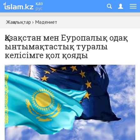
қаз
рус
Жаңалықтар
›
Мәдениет
Қазақстан мен Еуропалық одақ
ынтымақтастық туралы
келісімге қол қояды