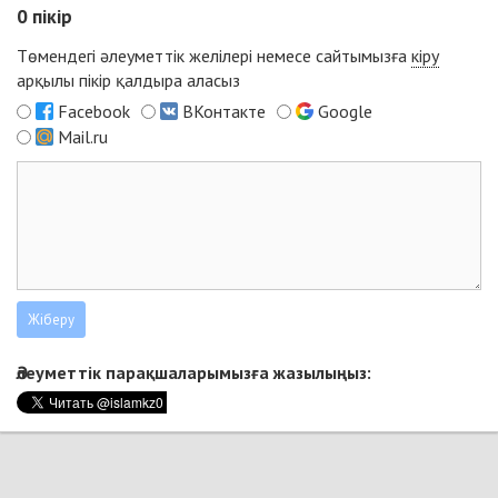
0
пікір
Төмендегі әлеуметтік желілері немесе сайтымызға
кіру
арқылы пікір қалдыра аласыз
Facebook
ВКонтакте
Google
Mail.ru
Әлеуметтік парақшаларымызға жазылыңыз: