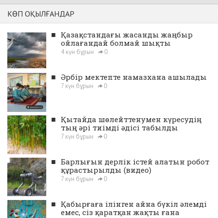
КӨП ОҚЫЛҒАНДАР
■
Қазақстандағы жасанды жаңбыр
ойлағандай болмай шықты
4 күн бұрын
0
■
Әрбір мектепте намазхана ашылады
7 күн бұрын
0
■
Қытайда шөлейттенумен күресудің
тың әрі тиімді әдісі табылды
7 күн бұрын
0
■
Барлығын дерлік істей алатын робот
құрастырылды (видео)
7 күн бұрын
0
■
Қабырғаға ілінген айна бүкіл әлемді
емес, сіз қаратқан жақты ғана