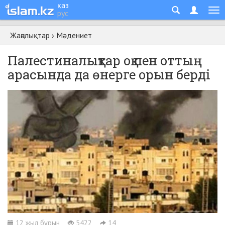
қаз
рус
Жаңалықтар
›
Мәдениет
Палестиналықтар оқ пен оттың
арасында да өнерге орын берді
12 жыл бұрын
5422
14