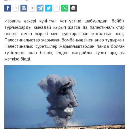
0
0
0
Израиль әскері күні-түні үсті-үстіне шабуылдап, бейбіт
тұрғындарды қынадай қырып жатса да палестиналықтар
өнерге деген іңкәрлігі мен құштарлығын жоғалтқан жоқ.
Палестиналықтар жарылған бомбаның өзінен өнер тудырған.
Палестиналық суретшілер жарылғыштардан пайда болған
түтіндерге жан бітіріп, елдегі жағдайды сурет арқылы
жеткізе білді.