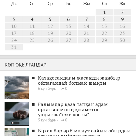
Дс
Сс
Ср
Бс
Жм
Сн
Жк
1
2
3
4
5
6
7
8
9
10
11
12
13
14
15
16
17
18
19
20
21
22
23
24
25
26
27
28
29
30
31
КӨП ОҚЫЛҒАНДАР
■
Қазақстандағы жасанды жаңбыр
ойлағандай болмай шықты
6 күн бұрын
0
■
Ғалымдар қаза тапқан адам
организімінің қызметін
уақытша“іске қосты”
5 күн бұрын
0
■
Бір ел бар әр 5 минут сайын обырдан
азаматы өмірден озатын