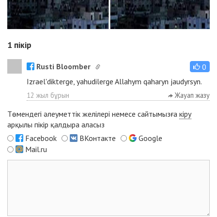
1
пікір
Rusti Bloomber
0
Izrael'dikterge, yahudilerge Allahym qaharyn jaudyrsyn.
12 жыл бұрын
Жауап жазу
Төмендегі әлеуметтік желілері немесе сайтымызға
кіру
арқылы пікір қалдыра аласыз
Facebook
ВКонтакте
Google
Mail.ru