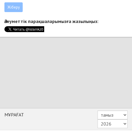
Әлеуметтік парақшаларымызға жазылыңыз:
МҰРАҒАТ