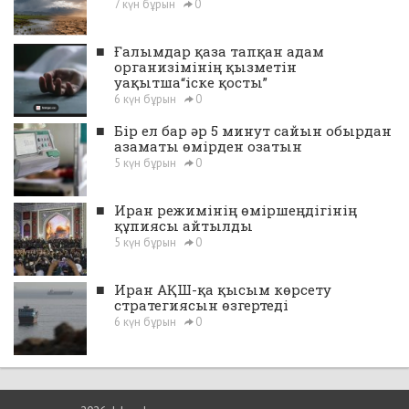
7 күн бұрын
0
■
Ғалымдар қаза тапқан адам
организімінің қызметін
уақытша“іске қосты”
6 күн бұрын
0
■
Бір ел бар әр 5 минут сайын обырдан
азаматы өмірден озатын
5 күн бұрын
0
■
Иран режимінің өміршеңдігінің
құпиясы айтылды
5 күн бұрын
0
■
Иран АҚШ-қа қысым көрсету
стратегиясын өзгертеді
6 күн бұрын
0