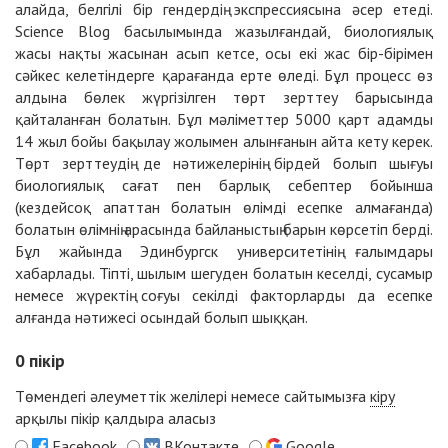
алайда, белгілі бір гендердің экспрессиясына әсер етеді.
Science Blog басылымында жазылғандай, биологиялық
жасы нақты жасынан асып кетсе, осы екі жас бір-бірімен
сәйкес келетіндерге қарағанда ерте өледі. Бұл процесс өз
алдына бөлек жүргізілген төрт зерттеу барысында
қайталанған болатын. Бұл мәліметтер 5000 қарт адамды
14 жыл бойы бақылау жолымен алынғанын айта кету керек.
Төрт зерттеудің де нәтижелерінің бірдей болып шығуы
биологиялық сағат пен барлық себептер бойынша
(кездейсоқ апаттан болатын өлімді есепке алмағанда)
болатын өлімнің арасында байланыстың барын көрсетіп берді.
Бұл жайында Эдинбургск университетінің ғалымдары
хабарлады. Тіпті, шылым шегуден болатын кеселді, сусамыр
немесе жүректің соғуы секілді факторларды да есепке
алғанда нәтижесі осындай болып шыққан.
0
пікір
Төмендегі әлеуметтік желілері немесе сайтымызға
кіру
арқылы пікір қалдыра аласыз
Facebook
ВКонтакте
Google