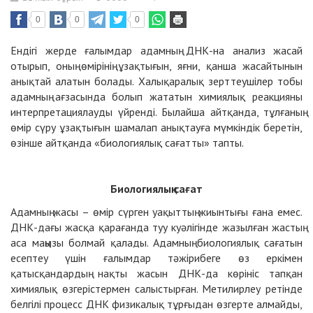
0
0
0
Ендігі жерде ғалымдар адамның ДНК-на анализ жасай
отырып, оның өмірінің ұзақтығын, яғни, қанша жасайтынын
анықтай алатын болады. Халықаралық зерттеушілер тобы
адамның ағзасында болып жататын химиялық реакцияны
интерпретациялауды үйренді. Былайша айтқанда, тұлғаның
өмір сүру ұзақтығын шамалап анықтауға мүмкіндік беретін,
өзінше айтқанда «биологиялық сағатты» тапты.
Биологиялық сағат
Адамның жасы – өмір сүрген уақыттың жиынтығы ғана емес.
ДНК-дағы жасқа қарағанда туу куәлігінде жазылған жастың
аса маңызы болмай қалады. Адамның биологиялық сағатын
есептеу үшін ғалымдар тәжірибеге өз еркімен
қатысқандардың нақты жасын ДНК-да көрініс тапқан
химиялық өзгерістермен салыстырған. Метилирлеу ретінде
белгілі процесс ДНК физикалық тұрғыдан өзгерте алмайды,