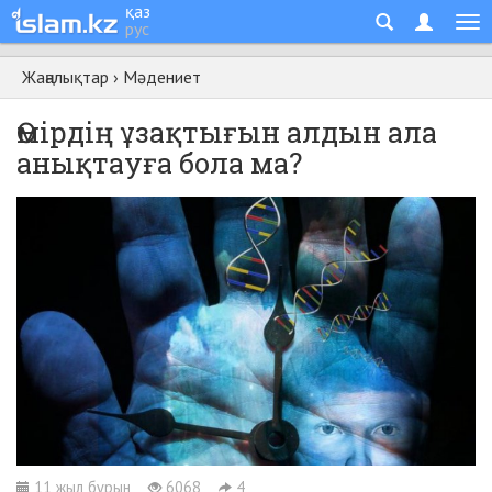
қаз
рус
Жаңалықтар
›
Мәдениет
Өмірдің ұзақтығын алдын ала
анықтауға бола ма?
11 жыл бұрын
6068
4