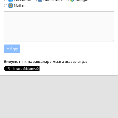
Mail.ru
Әлеуметтік парақшаларымызға жазылыңыз: