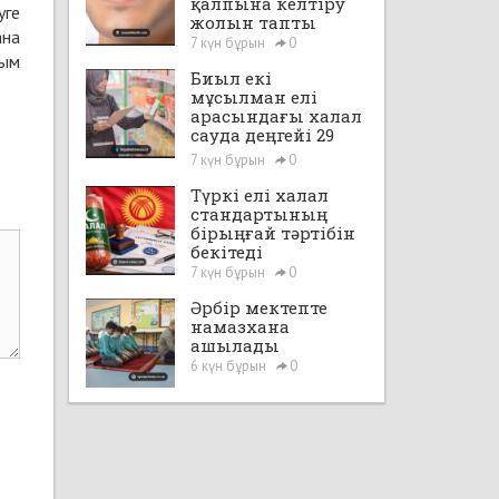
қалпына келтіру
уге
жолын тапты
ана
7 күн бұрын
0
йым
Биыл екі
мұсылман елі
арасындағы халал
сауда деңгейі 29
млрд доллардан
7 күн бұрын
0
асады
Түркі елі халал
стандартының
бірыңғай тәртібін
бекітеді
7 күн бұрын
0
Әрбір мектепте
намазхана
ашылады
6 күн бұрын
0