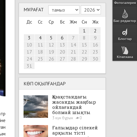
Фотогалерея
МҰРАҒАТ
Дс
Сс
Ср
Бс
Жм
Сн
Жк
Бас редактор
1
2
3
4
5
6
7
8
9
Блогтар
10
11
12
13
14
15
16
17
18
19
20
21
22
23
Кітапхана
24
25
26
27
28
29
30
31
КӨП ОҚЫЛҒАНДАР
Қазақстандағы
жасанды жаңбыр
ойлағандай
болмай шықты
атр
3 күн бұрын
0
іне
ған
Ғалымдар сілекей
арқылы тісті
сым