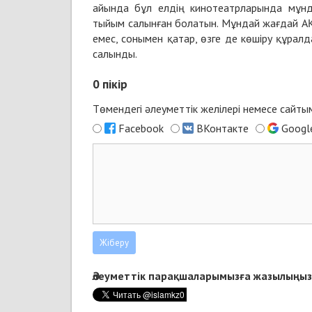
айында бұл елдің кинотеатрларында мұнда
тыйым салынған болатын. Мұндай жағдай АҚШ
емес, сонымен қатар, өзге де көшіру құрал
салынды.
0
пікір
Төмендегі әлеуметтік желілері немесе сайт
Facebook
ВКонтакте
Googl
Әлеуметтік парақшаларымызға жазылыңыз