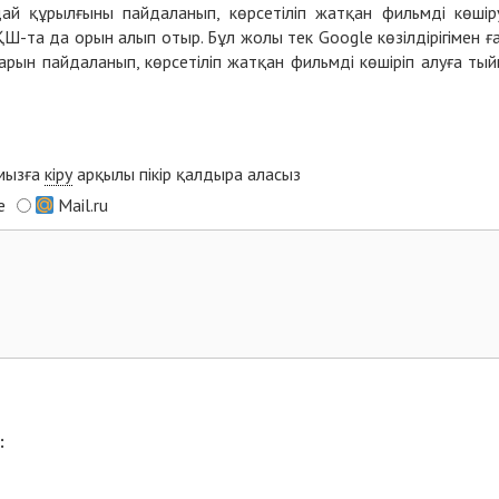
й құрылғыны пайдаланып, көрсетіліп жатқан фильмді көшір
-та да орын алып отыр. Бұл жолы тек Google көзілдірігімен ғ
дарын пайдаланып, көрсетіліп жатқан фильмді көшіріп алуға ты
ымызға
кіру
арқылы пікір қалдыра аласыз
e
Mail.ru
: