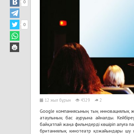
0
0
12 жыл бұрын
4329
2
Google компаниясының тың инновациялық жо
атаулының бас ауруына айналды. Кейбір
байқатпай жаңа фильмдерді көшіріп алуға п
британиялық кинотеатр қожайындары шу ш