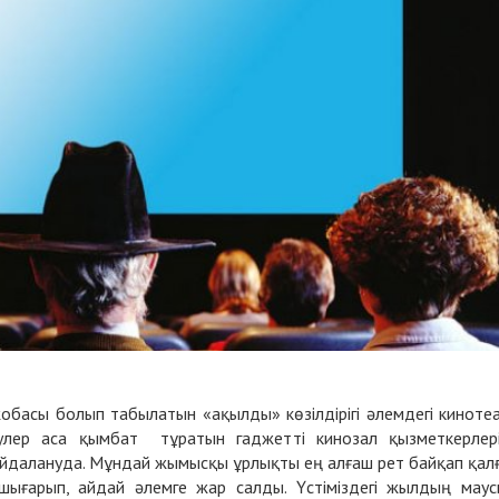
басы болып табылатын «ақылды» көзілдірігі әлемдегі киноте
еулер аса қымбат тұратын гаджетті кинозал қызметкерлер
айдалануда. Мұндай жымысқы ұрлықты ең алғаш рет байқап қал
ығарып, айдай әлемге жар салды. Үстіміздегі жылдың мау