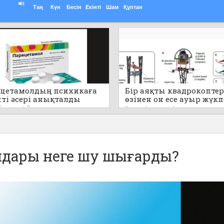
Таң
Күн
Бесін
Екінті
Шам
Құптан
цетамолдың психикаға
Бір аяқты квадрокоптер
пті әсері анықталды
өзінен он есе ауыр жүк
секіре алады (видео)
 бұрын
0
7 сағат бұрын
0
дары неге шу шығарды?