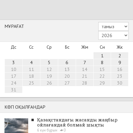
МҰРАҒАТ
Дс
Сс
Ср
Бс
Жм
Сн
Жк
1
2
3
4
5
6
7
8
9
10
11
12
13
14
15
16
17
18
19
20
21
22
23
24
25
26
27
28
29
30
31
КӨП ОҚЫЛҒАНДАР
■
Қазақстандағы жасанды жаңбыр
ойлағандай болмай шықты
6 күн бұрын
0