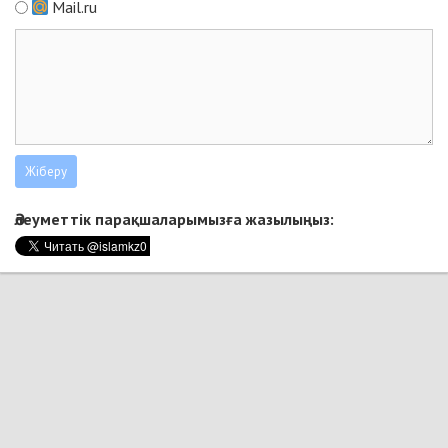
Mail.ru
Әлеуметтік парақшаларымызға жазылыңыз: