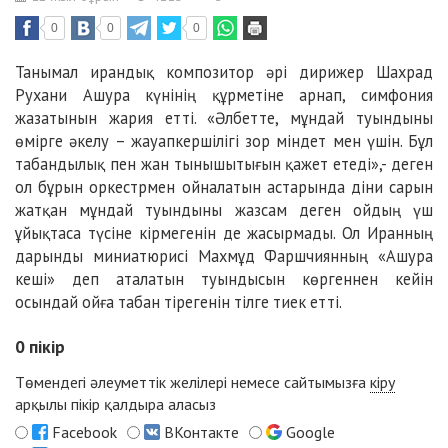
0
0
0
Танымал ирандық композитор әрі дирижер Шахрад
Рухани Ашура күнінің құрметіне арнап, симфония
жазатынын жария етті. «Әлбетте, мұндай туындыны
өмірге әкелу – жауапкершілігі зор міндет мен үшін. Бұл
табандылық пен жан тынышытығын қажет етеді»,- деген
ол бұрын оркестрмен ойналатын астарында діни сарын
жатқан мұндай туындыны жазсам деген ойдың үш
ұйықтаса түсіне кірмегенін де жасырмады. Ол Иранның
дарынды миниатюрисі Махмұд Фаршчиянның «Ашура
кеші» деп аталатын туындысын көргеннен кейін
осындай ойға табан тірегенін тілге тиек етті.
0
пікір
Төмендегі әлеуметтік желілері немесе сайтымызға
кіру
арқылы пікір қалдыра аласыз
Facebook
ВКонтакте
Google