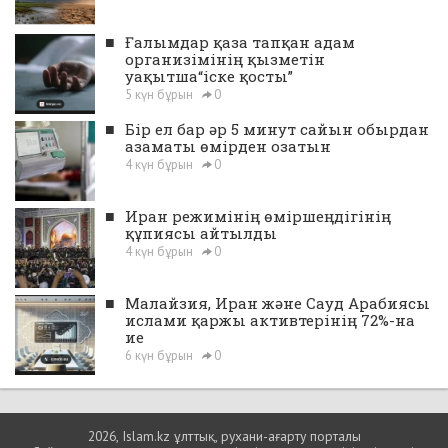
■
Ғалымдар қаза тапқан адам
организімінің қызметін
уақытша“іске қосты”
5 күн бұрын
0
■
Бір ел бар әр 5 минут сайын обырдан
азаматы өмірден озатын
4 күн бұрын
0
■
Иран режимінің өміршеңдігінің
құпиясы айтылды
4 күн бұрын
0
■
Малайзия, Иран және Сауд Арабиясы
ислами қаржы активтерінің 72%-на
ие
6 күн бұрын
0
2026, Islam.kz ұлттық, рухани-ағарту порталы