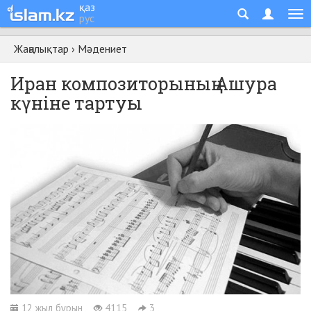
қаз
рус
Жаңалықтар
›
Мәдениет
Иран композиторының Ашура
күніне тартуы
12 жыл бұрын
4115
3