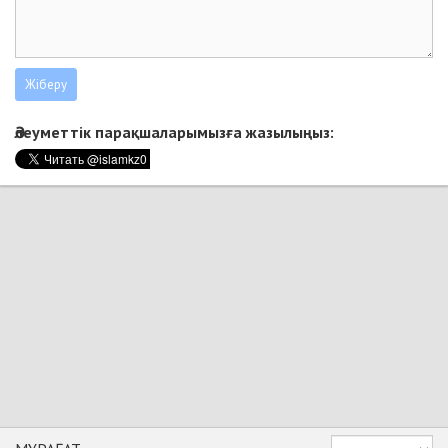
Әлеуметтік парақшаларымызға жазылыңыз: