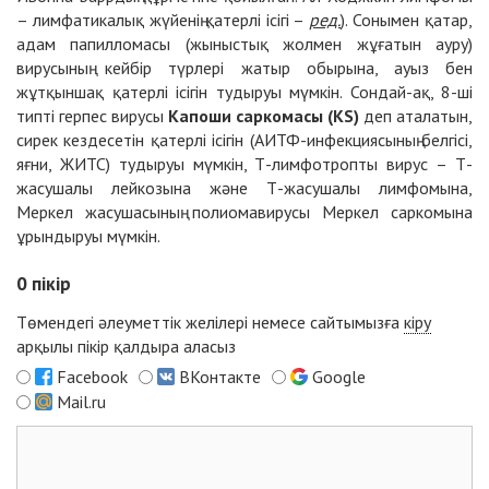
– лимфатикалық жүйенің қатерлі ісігі –
ред.
). Сонымен қатар,
адам папилломасы (жыныстық жолмен жұғатын ауру)
вирусының кейбір түрлері жатыр обырына, ауыз бен
жұтқыншақ қатерлі ісігін тудыруы мүмкін. Сондай-ақ, 8-ші
типті герпес вирусы
Капоши саркомасы (KS)
деп аталатын,
сирек кездесетін қатерлі ісігін (АИТФ-инфекциясының белгісі,
яғни, ЖИТС) тудыруы мүмкін, Т-лимфотропты вирус – Т-
жасушалы лейкозына және Т-жасушалы лимфомына,
Меркел жасушасының полиомавирусы Меркел саркомына
ұрындыруы мүмкін.
0
пікір
Төмендегі әлеуметтік желілері немесе сайтымызға
кіру
арқылы пікір қалдыра аласыз
Facebook
ВКонтакте
Google
Mail.ru