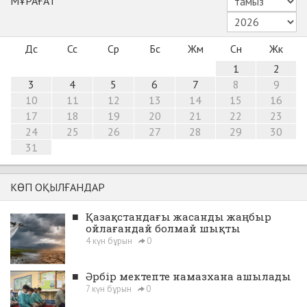
МҰРАҒАТ
Дс
Сс
Ср
Бс
Жм
Сн
Жк
1
2
3
4
5
6
7
8
9
10
11
12
13
14
15
16
17
18
19
20
21
22
23
24
25
26
27
28
29
30
31
КӨП ОҚЫЛҒАНДАР
■
Қазақстандағы жасанды жаңбыр
ойлағандай болмай шықты
4 күн бұрын
0
■
Әрбір мектепте намазхана ашылады
7 күн бұрын
0