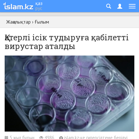
қаз
рус
Жаңалықтар
›
Ғылым
Қатерлі ісік тудыруға қабілетті
вирустар аталды
5 жыл бұрын
4986
islam.kz-ке гиперсілтеме берілуі