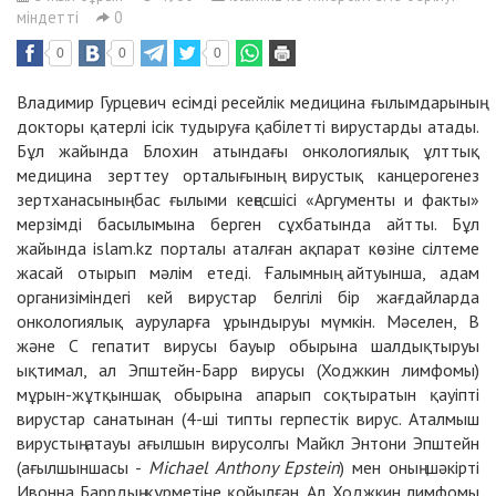
міндетті
0
0
0
0
Владимир Гурцевич есімді ресейлік медицина ғылымдарының
докторы қатерлі ісік тудыруға қабілетті вирустарды атады.
Бұл жайында Блохин атындағы онкологиялық ұлттық
медицина зерттеу орталығының вирустық канцерогенез
зертханасының бас ғылыми кеңесшісі «Аргументы и факты»
мерзімді басылымына берген сұхбатында айтты. Бұл
жайында islam.kz порталы аталған ақпарат көзіне сілтеме
жасай отырып мәлім етеді. Ғалымның айтуынша, адам
организіміндегі кей вирустар белгілі бір жағдайларда
онкологиялық ауруларға ұрындыруы мүмкін. Мәселен, В
және С гепатит вирусы бауыр обырына шалдықтыруы
ықтимал, ал Эпштейн-Барр вирусы (Ходжкин лимфомы)
мұрын-жұтқыншақ обырына апарып соқтыратын қауіпті
вирустар санатынан (4-ші типты герпестік вирус. Аталмыш
вирустың атауы ағылшын вирусолгы Майкл Энтони Эпштейн
(ағылшыншасы -
Michael Anthony Epstein
) мен оның шәкірті
Ивонна Баррдың құрметіне қойылған. Ал Ходжкин лимфомы