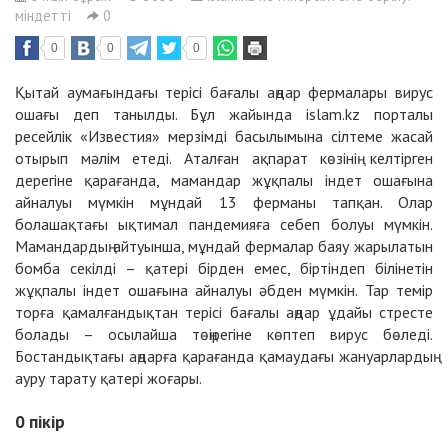
міндетті
0
0
0
0
Қытай аумағындағы терісі бағалы аңдар фермалары вирус
ошағы деп танылды. Бұл жайында islam.kz порталы
ресейлік «Известия» мерзімді басылымына сілтеме жасай
отырып мәлім етеді. Аталған ақпарат көзінің келтірген
дерегіне қарағанда, мамандар жұқпалы індет ошағына
айналуы мүмкін мұндай 13 ферманы тапқан. Олар
болашақтағы ықтимал пандемияға себеп болуы мүмкін.
Мамандардың айтуынша, мұндай фермалар баяу жарылатын
бомба секілді – қатері бірден емес, біртіндеп білінетін
жұқпалы індет ошағына айналуы әбден мүмкін. Тар темір
торға қамалғандықтан терісі бағалы аңдар ұдайы стресте
болады – осылайша төңірегіне көптеп вирус бөледі.
Бостандықтағы аңдарға қарағанда қамаудағы жануарлардың
ауру тарату қатері жоғары.
0
пікір