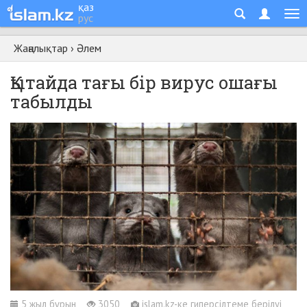
қаз
рус
Жаңалықтар
›
Әлем
Қытайда тағы бір вирус ошағы
табылды
5 жыл бұрын
3050
islam.kz-ке гиперсілтеме берілуі