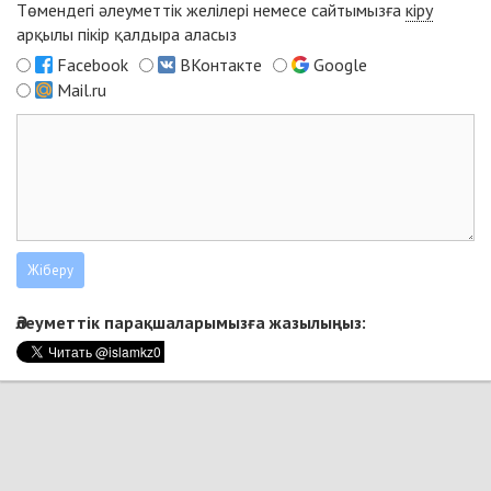
Төмендегі әлеуметтік желілері немесе сайтымызға
кіру
арқылы пікір қалдыра аласыз
Facebook
ВКонтакте
Google
Mail.ru
Әлеуметтік парақшаларымызға жазылыңыз: