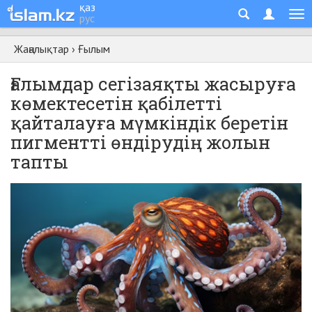
қаз
рус
Жаңалықтар
›
Ғылым
Ғалымдар сегізаяқты жасыруға
көмектесетін қабілетті
қайталауға мүмкіндік беретін
пигментті өндірудің жолын
тапты