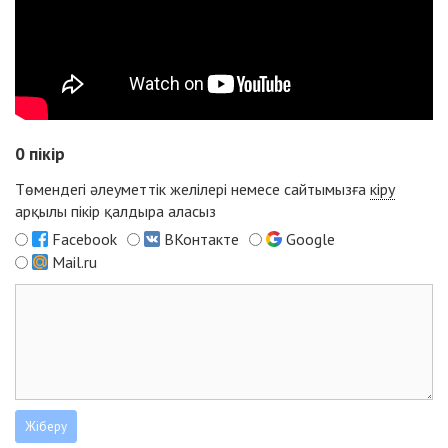
0
пікір
Төмендегі әлеуметтік желілері немесе сайтымызға
кіру
арқылы пікір қалдыра аласыз
Facebook
ВКонтакте
Google
Mail.ru