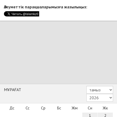
Әлеуметтік парақшаларымызға жазылыңыз:
МҰРАҒАТ
Дс
Сс
Ср
Бс
Жм
Сн
Жк
1
2