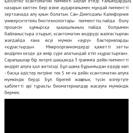
ксантоматин пигменті ықпал етеді. Ғалымдардың
қабілетке
назарын көптен бері өзіне аударғанымен мұндай пигментті
зертханада алу қиын болатын. Сан-Диегодағы Калифорния
университетінің биотехнологтары пигменттің пайда болу
процесін құмырсқа қышқылының пайда болуымен
байланыстыра отырып, ксантоматин өндіруді жалғастырған
жағдайда ғана өсуі мүмкін «ауру» бактерияларды
«құрастырды». Микроорганизмдерді қажетті затты
өндірген кезде де өмір сүре алатындай етіп «құрастырған».
Сарапшылар бір литрге шаққанда 3 граммға дейін пигментті
өндіріп алуға қол жеткізді. Бұл шама бұрынғыдан едәуір көп
- басқа әдістер литріне тек 5 мг-ға дейін ксантоматин алуға
мүмкіндік берді. Бұл бірегей жаңалық түсін өзгертуге
қабілетті әрі тұрақты биоматериалдар жасауға мүмкіндік
бермек.