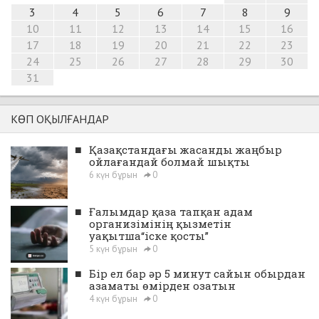
3
4
5
6
7
8
9
10
11
12
13
14
15
16
17
18
19
20
21
22
23
24
25
26
27
28
29
30
31
КӨП ОҚЫЛҒАНДАР
■
Қазақстандағы жасанды жаңбыр
ойлағандай болмай шықты
6 күн бұрын
0
■
Ғалымдар қаза тапқан адам
организімінің қызметін
уақытша“іске қосты”
5 күн бұрын
0
■
Бір ел бар әр 5 минут сайын обырдан
азаматы өмірден озатын
4 күн бұрын
0