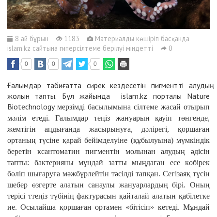
8 ай бұрын
1183
Материалды көшіріп басқанда
islam.kz сайтына гиперсілтеме берілуі міндетті
0
0
0
0
Ғалымдар табиғатта сирек кездесетін пигментті алудың
жолын тапты. Бұл жайында islam.kz порталы Nature
Biotechnology
мерзімді басылымына сілтеме жасай отырып
мәлім етеді. Ғалымдар теңіз жануарын қауіп төнгенде,
жемтігін аңдығанда жасырынуға, дәлірегі, қоршаған
ортаның түсіне қарай бейімделуіне (құбылуына) мүмкіндік
беретін ксантоматин пигментін молынан алудың әдісін
тапты: бактерияны мұндай затты мыңдаған есе көбірек
бөліп шығаруға мәжбүрлейтін тәсілді тапқан. Сегізаяқ түсін
шебер өзгерте алатын санаулы жануарлардың бірі. Оның
терісі ттеңіз түбінің фактурасын қайталай алатын қабілетке
ие. Осылайша қоршаған ортамен «бітісіп» кетеді. Мұндай