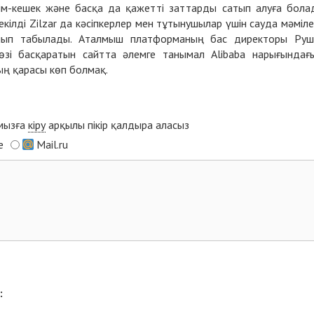
иім-кешек және басқа да қажетті заттарды сатып алуға бола
кілді Zilzar да кәсіпкерлер мен тұтынушылар үшін сауда мәміле
олып табылады. Аталмыш платформаның бас директоры Ру
зі басқаратын сайтта әлемге танымал Alibaba нарығындағ
ң қарасы көп болмақ.
ымызға
кіру
арқылы пікір қалдыра аласыз
e
Mail.ru
: