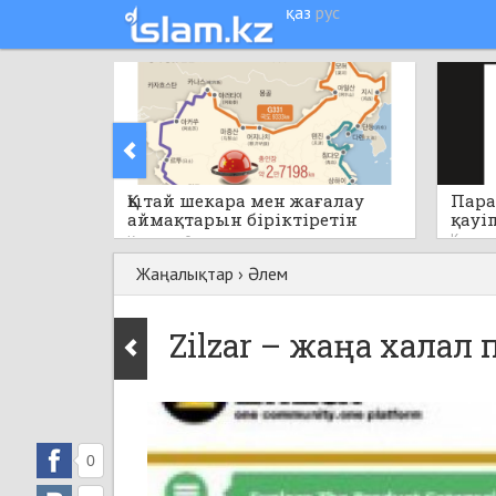
қаз
рус
Қытай шекара мен жағалау
Пара
аймақтарын біріктіретін
қауі
бірегей стратегиялық жобаны
Кеше
Кеше
0
қолға алады
Жаңалықтар
›
Әлем
Zilzar – жаңа халал
0