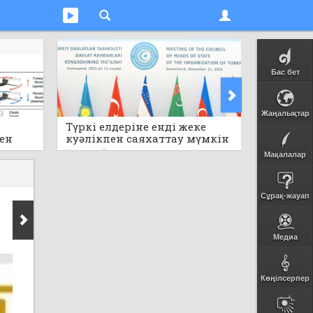
Бас бет
Жаңалықтар
Түркі елдеріне енді жеке
Электр
пен
куәлікпен саяхаттау мүмкін
пайдала
болмақ
Кеше
0
Кеше
0
Мақалалар
Сұрақ-жауап
Медиа
Көңілсерпер