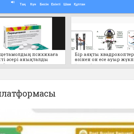
Таң
Күн
Бесін
Екінті
Шам
Құптан
цетамолдың психикаға
Бір аяқты квадрокоптер
пті әсері анықталды
өзінен он есе ауыр жүк
секіре алады (видео)
0
Кеше
0
 платформасы