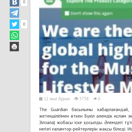
0
0
12 жыл бұрын
3758
6
The Guardian басылымы хабарлағандай, 
жетекшілігімен өткен Бүкіл әлемдік ислам
Зілзала) жобасы іске қосылды. Әлемдегі т
негізгі ғаламтор-рейтерлерін жақсы біледі. 