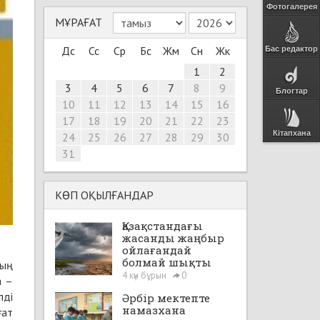
Фотогалерея
МҰРАҒАТ
Дс
Сс
Ср
Бс
Жм
Сн
Жк
Бас редактор
1
2
3
4
5
6
7
8
9
Блогтар
10
11
12
13
14
15
16
17
18
19
20
21
22
23
Кітапхана
24
25
26
27
28
29
30
31
КӨП ОҚЫЛҒАНДАР
Қазақстандағы
жасанды жаңбыр
ойлағандай
болмай шықты
тың
4 күн бұрын
0
а –
лді
Әрбір мектепте
намазхана
ғат