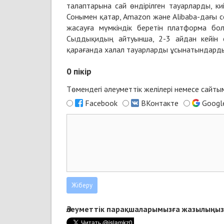
талаптарына сай өндірілген тауарларды, к
Сонымен қатар, Amazon және Alibaba-дағы се
жасауға мүмкіндік беретін платформа б
Сыддықидың айтуынша, 2-3 айдан кейін ө
қарағанда халал тауарларды ұсынатындарды
0
пікір
Төмендегі әлеуметтік желілері немесе сайт
Facebook
ВКонтакте
Googl
Әлеуметтік парақшаларымызға жазылыңыз