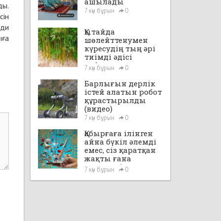
ашылады
ды.
7 күн бұрын
0
сін
шди
Қытайда
ыға
шөлейттенумен
күресудің тың әрі
тиімді әдісі
табылды
7 күн бұрын
0
Барлығын дерлік
істей алатын робот
құрастырылды
(видео)
7 күн бұрын
0
Қабырғаға ілінген
айна бүкіл әлемді
емес, сіз қаратқан
жақты ғана
көрсетеді
7 күн бұрын
0