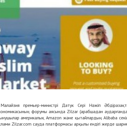
Малайзия премьер-министрі Датук Сері Нәжіп Әбдіразақ
 экономикасының форумы аясында Zilzar (арабшадан аударғанд
ұтынушылар америкалық Amazon және қытайлардың Alibaba секі
Ислами
Zilzar.com
сауда платформасы арқылы ендігі жерде шари