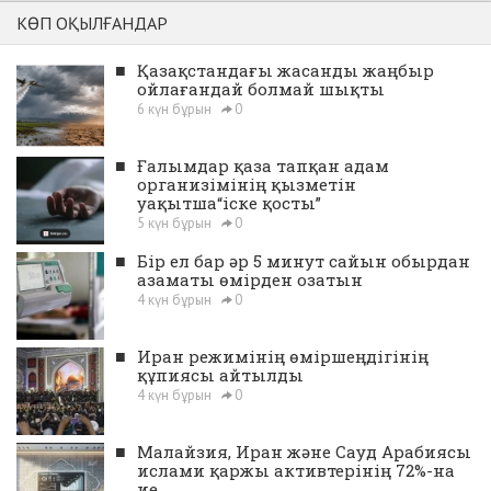
КӨП ОҚЫЛҒАНДАР
■
Қазақстандағы жасанды жаңбыр
ойлағандай болмай шықты
6 күн бұрын
0
■
Ғалымдар қаза тапқан адам
организімінің қызметін
уақытша“іске қосты”
5 күн бұрын
0
■
Бір ел бар әр 5 минут сайын обырдан
азаматы өмірден озатын
4 күн бұрын
0
■
Иран режимінің өміршеңдігінің
құпиясы айтылды
4 күн бұрын
0
■
Малайзия, Иран және Сауд Арабиясы
ислами қаржы активтерінің 72%-на
ие