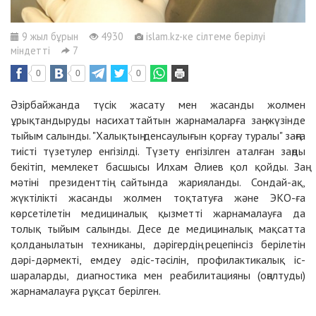
9 жыл бұрын
4930
islam.kz-ке сілтеме берілуі
міндетті
7
0
0
0
Әзірбайжанда түсік жасату мен жасанды жолмен
ұрықтандыруды насихаттайтын жарнамаларға заң жүзінде
тыйым салынды. "Халықтың денсаулығын қорғау туралы" заңға
тиісті түзетулер енгізілді. Түзету енгізілген аталған заңды
бекітіп, мемлекет басшысы Илхам Әлиев қол қойды. Заң
мәтіні президенттің сайтында жарияланды. Сондай-ақ,
жүктілікті жасанды жолмен тоқтатуға және ЭКО-ға
көрсетілетін медициналық қызметті жарнамалауға да
толық тыйым салынды. Десе де медициналық мақсатта
қолданылатын техниканы, дәрігердің рецепінсіз берілетін
дәрі-дәрмекті, емдеу әдіс-тәсілін, профилактикалық іс-
шараларды, диагностика мен реабилитацияны (оңалтуды)
жарнамалауға рұқсат берілген.