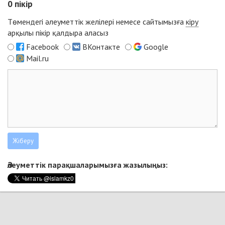
0
пікір
Төмендегі әлеуметтік желілері немесе сайтымызға
кіру
арқылы пікір қалдыра аласыз
Facebook
ВКонтакте
Google
Mail.ru
Әлеуметтік парақшаларымызға жазылыңыз: