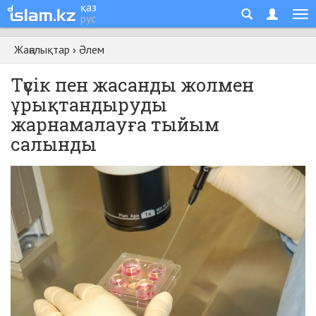
қаз
рус
Жаңалықтар
›
Әлем
Түсік пен жасанды жолмен
ұрықтандыруды
жарнамалауға тыйым
салынды