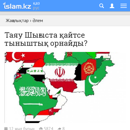
қаз
рус
Жаңалықтар
›
Әлем
Таяу Шығыста қайтсе
тыныштық орнайды?
12 жыл бұрын
5874
8