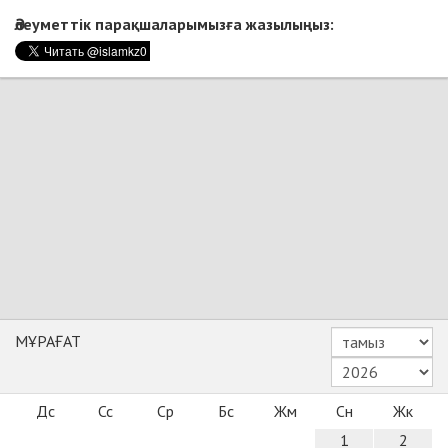
Әлеуметтік парақшаларымызға жазылыңыз:
МҰРАҒАТ
Дс
Сс
Ср
Бс
Жм
Сн
Жк
1
2