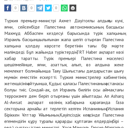
0
0
0
Түркия премьер-министрі Ахмет Дәуітоғлы алдыңғы күні,
яғни, сейсенбіде Палестина автономиясының басшысы
Махмұд Аббаспен кездесуі барысында түрік халқының
Израиль басқыншылығынан жапа шегіп отырған Палестина
халқына қолдау көрсете беретінін тағы бір мәрте
мәлімдеді. Бұл жайында түріктердің
TRT Haber
ақпарат көзі
хабар таратты. Түрік премьері Палестина мәселесі
шешілмейінше, яғни, азаттық алып, өз алдына жеке
мемлекет болмайынша Таяу Шығыстағы дағдарыстан шығу
мүмкін еместігін ескертті. Түркия министрелер кабинетінің
жетекшісінің айтуынша, Құдыс қаласы Палестинаның астанасы
болуы тиіс. Сондай-ақ, ол Израиль билігін осы аймақтағы
терроизмге дем беріп отырғаны үшін айыптады. Ал
Asharq
Al-Awsat
ақпарат көзінің хабарына қарағанда Газа
секторына арнайы ат терлетіп келген Испанияның (Испания
Біріккен Ұлттар Ұйымының Қауіпсіздік кеңесінде Палестина
егемендігін құру туралы қарарды құптаған елдердің бірі –
ред.) сыртқы істер министрі Хосе Мануэль Гарсия-Маргальо