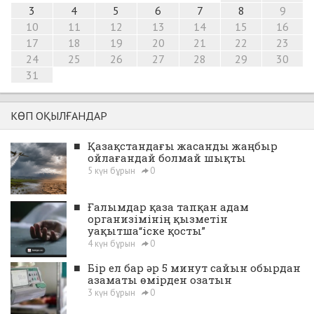
3
4
5
6
7
8
9
10
11
12
13
14
15
16
17
18
19
20
21
22
23
24
25
26
27
28
29
30
31
КӨП ОҚЫЛҒАНДАР
■
Қазақстандағы жасанды жаңбыр
ойлағандай болмай шықты
5 күн бұрын
0
■
Ғалымдар қаза тапқан адам
организімінің қызметін
уақытша“іске қосты”
4 күн бұрын
0
■
Бір ел бар әр 5 минут сайын обырдан
азаматы өмірден озатын
3 күн бұрын
0