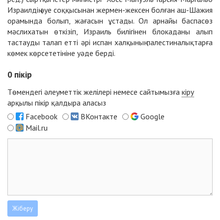
Израилдің әуе соққысынан жермен-жексен болған аш-Шажия
орамында болып, жағасын ұстады. Ол арнайы баспасөз
мәслихатын өткізіп, Израиль билігінен блокаданы алып
тастауды талап етті әрі испан халқының палестиналықтарға
көмек көрсететініне уәде берді.
0
пікір
Төмендегі әлеуметтік желілері немесе сайтымызға
кіру
арқылы пікір қалдыра аласыз
Facebook
ВКонтакте
Google
Mail.ru