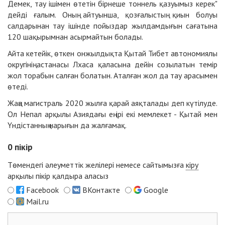
Демек, тау ішімен өтетін бірнеше тоннель қазуымыз керек"
дейді ғалым. Оның айтуынша, қозғалыстың қиын болуы
салдарынан тау ішінде пойыздар жылдамдығын сағатына
120 шақырымнан асырмайтын болады.
Айта кетейік, өткен онжылдықта Қытай Тибет автономиялы
округінің астанасы Лхаса қаласына дейін созылатын темір
жол торабын салған болатын. Аталған жол да тау арасымен
өтеді.
Жаңа магистраль 2020 жылға қарай аяқталады деп күтілуде.
Ол Непал арқылы Азиядағы ең ірі екі мемлекет - Қытай мен
Үндістанның нарығын да жалғамақ.
0
пікір
Төмендегі әлеуметтік желілері немесе сайтымызға
кіру
арқылы пікір қалдыра аласыз
Facebook
ВКонтакте
Google
Mail.ru