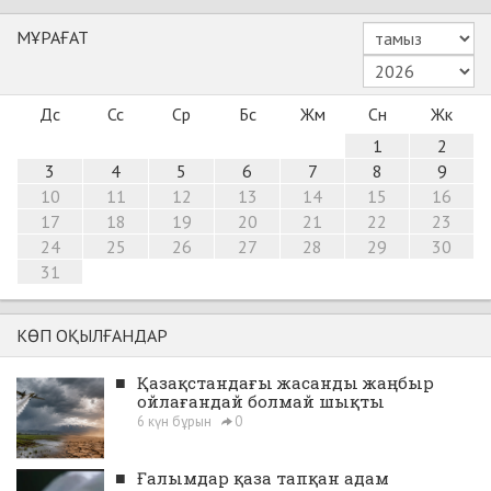
МҰРАҒАТ
Дс
Сс
Ср
Бс
Жм
Сн
Жк
1
2
3
4
5
6
7
8
9
10
11
12
13
14
15
16
17
18
19
20
21
22
23
24
25
26
27
28
29
30
31
КӨП ОҚЫЛҒАНДАР
■
Қазақстандағы жасанды жаңбыр
ойлағандай болмай шықты
6 күн бұрын
0
■
Ғалымдар қаза тапқан адам