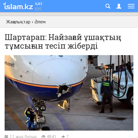
қаз
рус
Жаңалықтар
›
Әлем
Шартарап: Найзағай ұшақтың
тұмсығын тесіп жіберді
11 жыл бұрын
4841
7