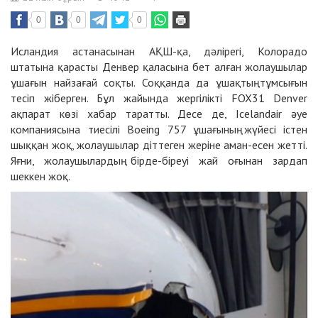
0
0
0
Исландия астанасынан АҚШ-қа, дәлірегі, Колорадо
штатына қарасты Денвер қаласына бет алған жолаушылар
ұшағын найзағай соқты. Соққанда да ұшақтың тұмсығын
тесіп жіберген. Бұл жайында жергілікті FOX31 Denver
ақпарат көзі хабар таратты. Десе де, Icelandair әуе
компаниясына тиесілі Boeing 757 ұшағының жүйесі істен
шыққан жоқ, жолаушылар діттеген жеріне аман-есен жетті.
Яғни, жолаушылардың бірде-біреуі жай оғынан зардап
шеккен жоқ.