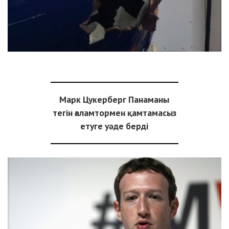
Марк Цукерберг Панаманы
тегін ғаламтормен қамтамасыз
етуге уәде берді