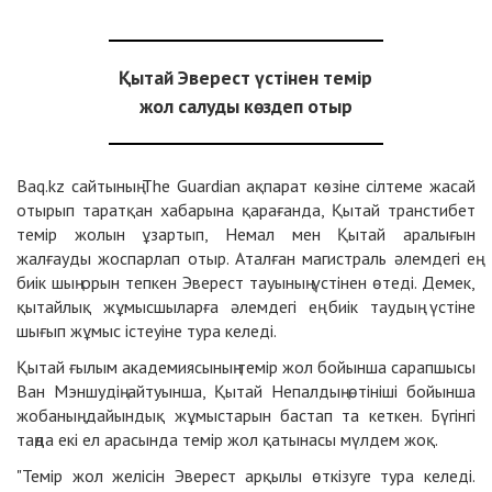
Қытай Эверест үстінен темір
жол салуды көздеп отыр
Baq.kz сайтының The Guardian ақпарат көзіне сілтеме жасай
отырып таратқан хабарына қарағанда, Қытай транстибет
темір жолын ұзартып, Немал мен Қытай аралығын
жалғауды жоспарлап отыр. Аталған магистраль әлемдегі ең
биік шың орын тепкен Эверест тауының үстінен өтеді. Демек,
қытайлық жұмысшыларға әлемдегі ең биік таудың үстіне
шығып жұмыс істеуіне тура келеді.
Қытай ғылым академиясының темір жол бойынша сарапшысы
Ван Мэншудің айтуынша, Қытай Непалдың өтініші бойынша
жобаның дайындық жұмыстарын бастап та кеткен. Бүгінгі
таңда екі ел арасында темір жол қатынасы мүлдем жоқ.
"Темір жол желісін Эверест арқылы өткізуге тура келеді.