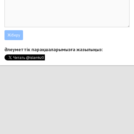
Әлеуметтік парақшаларымызға жазылыңыз: