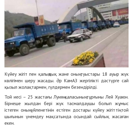
Күйеу жігіт пен қалыңдық және оның туыстары 18 ауыр жүк
көлігімен шеру жасады. Әр КамАЗ жергілікті дәстүрге сай
қызыл жолақтармен, гүлдермен безендірілді.
Той иесі – 25 жастағы Луияң қаласының тұрғыны Лей Хуаюн.
Бірнеше жылдан бері жүк тасмалдаушы болып жұмыс
істеген оның үйленетінін естіген достары күйеу жігіттің той
шығынын үнемдеу мақсатында осындай сыйлық жасаған
екен.