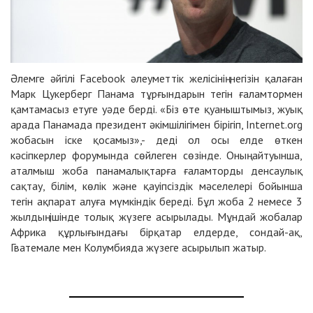
Әлемге әйгілі Facebook әлеуметтік желісінің негізін қалаған
Марк Цукерберг Панама тұрғындарын тегін ғаламтормен
қамтамасыз етуге уәде берді. «Біз өте қуаныштымыз, жуық
арада Панамада президент әкімшілігімен бірігіп, Internet.org
жобасын іске қосамыз»,- деді ол осы елде өткен
кәсіпкерлер форумында сөйлеген сөзінде. Оның айтуынша,
аталмыш жоба панамалықтарға ғаламторды денсаулық
сақтау, білім, көлік және қауіпсіздік мәселелері бойынша
тегін ақпарат алуға мүмкіндік береді. Бұл жоба 2 немесе 3
жылдың ішінде толық жүзеге асырылады. Мұндай жобалар
Африка құрлығындағы бірқатар елдерде, сондай-ақ,
Гватемале мен Колумбияда жүзеге асырылып жатыр.