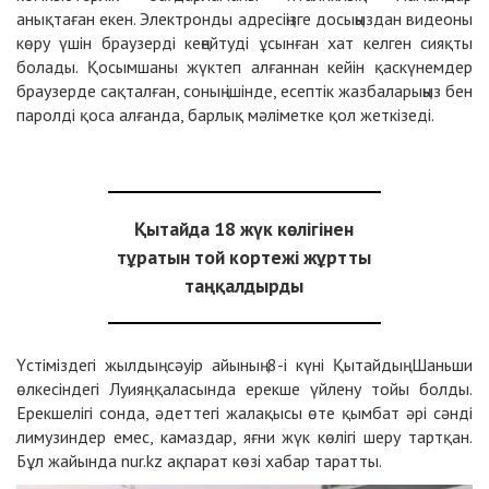
анықтаған екен. Электронды адресіңізге досыңыздан видеоны
көру үшін браузерді кеңейтуді ұсынған хат келген сияқты
болады. Қосымшаны жүктеп алғаннан кейін қаскүнемдер
браузерде сақталған, соның ішінде, есептік жазбаларыңыз бен
паролді қоса алғанда, барлық мәліметке қол жеткізеді.
Қытайда 18 жүк көлігінен
тұратын той кортежі жұртты
таңқалдырды
Үстіміздегі жылдың сәуір айының 8-і күні Қытайдың Шаньши
өлкесіндегі Луияң қаласында ерекше үйлену тойы болды.
Ерекшелігі сонда, әдеттегі жалақысы өте қымбат әрі сәнді
лимузиндер емес, камаздар, яғни жүк көлігі шеру тартқан.
Бұл жайында nur.kz ақпарат көзі хабар таратты.