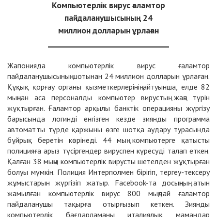
Компьютерлік вирус ғаламтор
пайдаланушысының 24
миллион долларын ұрлаған
Жапонияда компьютерлік вирус ғаламтор
пайдаланушысының шотынан 24 миллион долларын ұрлаған.
Құқық қорғау органы қызметкерлерінің айтуынша, елде 82
мыңнан аса персоналды компьютер вирустың жаңа түрін
жұқтырған. Ғаламтор арқылы банктік операцияны жүргізу
барысында логинді енгізген кезде зиянды программа
автоматты түрде қаржыны өзге шотқа аудару турасында
бұйрық беретін көрінеді. 44 мың компьютерге қатысты
полицияға арыз түсіргендер вируспен күресуді талап еткен.
Қалған 38 мыңы компьютерлік вирусты шетелден жұқтырған
болуы мүмкін. Полиция Интерполмен бірігіп, тергеу-тексеру
жұмыстарын жүргізіп жатыр. Facebook-та досыңның атын
жамылған компьютерлік вирус 800 мыңдай ғаламтор
пайдаланушы тақырға отырғызып кеткен. Зиянды
компьютерлік бағдарламаны италиялық мамандар