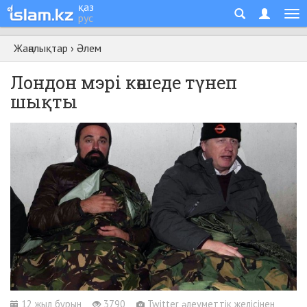
қаз
рус
Жаңалықтар
›
Әлем
Лондон мэрі көшеде түнеп
шықты
12 жыл бұрын
3790
Twitter әлеуметтік желісінен