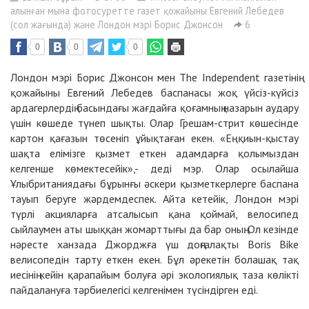
алынған мына фотосуретте газет қожайыны Евгений Лебедев
(сол жағында) және Лондон мэрі Борис Джонсон
6
0
0
0
Лондон мэрі Борис Джонсон мен
The Independent
газетінің
қожайыны Евгений Лебедев баспанасы жоқ үйсіз-күйсіз
ардагерлердің басындағы жағдайға қоғамның назарын аудару
үшін көшеде түнеп шықты. Олар Грешам-стрит көшесінде
картон қағазын төсеніп ұйықтаған екен. «Ең қиын-қыстау
шақта елімізге қызмет еткен адамдарға қолымыздан
келгенше көмектесейік»,- деді мэр. Олар осылайша
Ұлыбританиядағы бұрынғы әскери қызметкерлерге баспана
тауып беруге жәрдемдеспек. Айта кетейік, Лондон мэрі
түрлі акцияларға атсалысып қана қоймай, велосипед
сыйлаумен аты шыққан жомарттығы да бар оның. Ол кезінде
нәресте ханзада Джорджға үш доңғалақты Boris Bike
велисопедін тарту еткен екен. Бұл әрекетін болашақ тақ
иесінің кейін қарапайым болуға әрі экологиялық таза көлікті
пайдалануға тәрбиелегісі келгенімен түсіндірген еді.