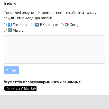
0
пікір
Төмендегі әлеуметтік желілері немесе сайтымызға
кіру
арқылы пікір қалдыра аласыз
Facebook
ВКонтакте
Google
Mail.ru
Әлеуметтік парақшаларымызға жазылыңыз: