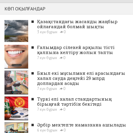
КӨП ОҚЫЛҒАНДАР
■
Қазақстандағы жасанды жаңбыр
ойлағандай болмай шықты
3 күн бұрын
0
■
Ғалымдар сілекей арқылы тісті
қалпына келтіру жолын тапты
7 күн бұрын
0
■
Биыл екі мұсылман елі арасындағы
халал сауда деңгейі 29 млрд
доллардан асады
7 күн бұрын
0
■
Түркі елі халал стандартының
бірыңғай тәртібін бекітеді
7 күн бұрын
0
■
Әрбір мектепте намазхана ашылады
6 күн бұрын
0