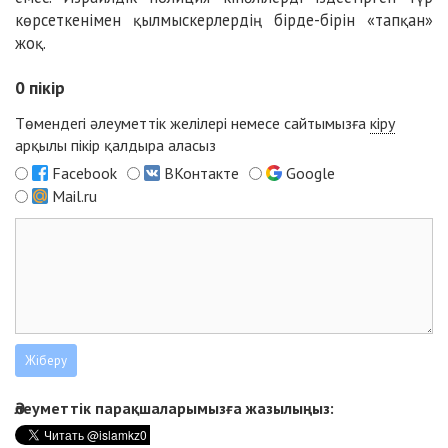
көрсеткенімен қылмыскерлердің бірде-бірін «тапқан»
жоқ.
0
пікір
Төмендегі әлеуметтік желілері немесе сайтымызға
кіру
арқылы пікір қалдыра аласыз
Facebook
ВКонтакте
Google
Mail.ru
Әлеуметтік парақшаларымызға жазылыңыз: