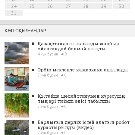
24
25
26
27
28
29
30
31
КӨП ОҚЫЛҒАНДАР
■
Қазақстандағы жасанды жаңбыр
ойлағандай болмай шықты
4 күн бұрын
0
■
Әрбір мектепте намазхана ашылады
7 күн бұрын
0
■
Қытайда шөлейттенумен күресудің
тың әрі тиімді әдісі табылды
7 күн бұрын
0
■
Барлығын дерлік істей алатын робот
құрастырылды (видео)
7 күн бұрын
0