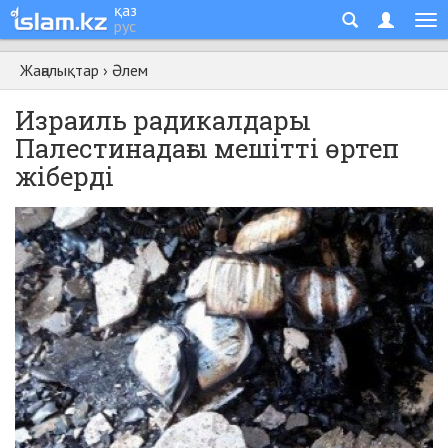
қаз
рус
Жаңалықтар
›
Әлем
Израиль радикалдары
Палестинадағы мешітті өртеп
жіберді