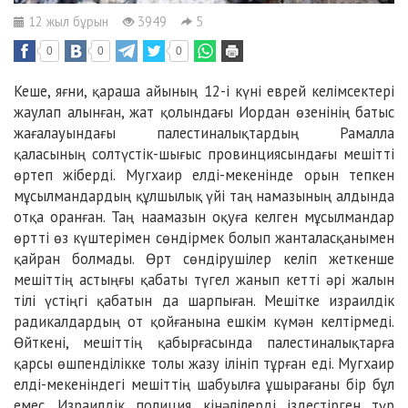
12 жыл бұрын
3949
5
0
0
0
Кеше, яғни, қараша айының 12-і күні еврей келімсектері
жаулап алынған, жат қолындағы Иордан өзенінің батыс
жағалауындағы палестиналықтардың Рамалла
қаласының солтүстік-шығыс провинциясындағы мешітті
өртеп жіберді. Мугхаир елді-мекенінде орын тепкен
мұсылмандардың құлшылық үйі таң намазының алдында
отқа оранған. Таң наамазын оқуға келген мұсылмандар
өртті өз күштерімен сөндірмек болып жанталасқанымен
қайран болмады. Өрт сөндірушілер келіп жеткенше
мешіттің астыңғы қабаты түгел жанып кетті әрі жалын
тілі үстіңгі қабатын да шарпыған. Мешітке израилдік
радикалдардың от қойғанына ешкім күмән келтірмеді.
Өйткені, мешіттің қабырғасында палестиналықтарға
қарсы өшпенділікке толы жазу ілініп тұрған еді. Мугхаир
елді-мекеніндегі мешіттің шабуылға ұшырағаны бір бұл
емес. Израилдік полиция кінәлілерді іздестірген түр