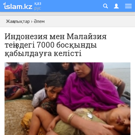
қаз
рус
Жаңалықтар
›
Әлем
Индонезия мен Малайзия
теңіздегі 7000 босқынды
қабылдауға келісті