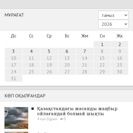
МҰРАҒАТ
Дс
Сс
Ср
Бс
Жм
Сн
Жк
1
2
3
4
5
6
7
8
9
10
11
12
13
14
15
16
17
18
19
20
21
22
23
24
25
26
27
28
29
30
31
КӨП ОҚЫЛҒАНДАР
■
Қазақстандағы жасанды жаңбыр
ойлағандай болмай шықты
4 күн бұрын
0