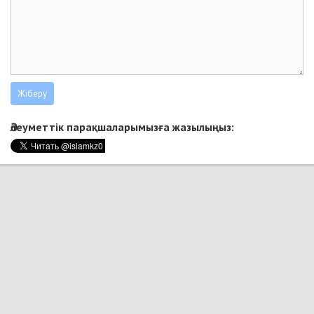
Әлеуметтік парақшаларымызға жазылыңыз: