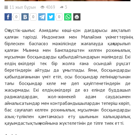
11 жыл бұрын
4069
3
0
0
0
Оңтүстік-шығыс Азиядағы көші-қон дағдарысы аяқталып
қалған тәрізді. Индонезия мен Малайзия үкіметтерінің
бірлескен баспасөз мәжілісінде жағалауда қаңтарылып
қалған Мьянма мен Бангладештен келген рохиньялық
мұсылман босқындарды қабылдайтындарын мәлімдеді. Екі
елдің өкілдері тек бір жолға ғана осындай рұқсат
беретіндерін айтуды да ұмытпады. Яғни, босқындарды
қабылдағанынан үміт етіп, осы босқындар легінің артынан
тағы босқындар келе ме деп қауіптенетіндерін де
жасырмады. Екі елдің өкілдері де өз елінде буддашыл
радикалдардан, жол-жөнекей адам саудасымен
айналысатындар мен контрабандышылардан теперіш көріп,
бас сауғалап келген рохиньялық мұсылман босқындарды
азық-түлікпен қамтамасыз ету шығынын халықаралық
қауымдастықтың мойнына жүктелетінін де тілге тиек етті.