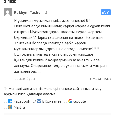
1
пікір
Rakhym Taskyn
0
Мұсылман мұсылманның бауыры емеспе?!?!
Неге шет елде қиыншылық көрірп жәрдем сұрап келіп
отырған Мұсылмандарға ықласты түрде жәрдем
бермейді??? Тарихта Эфиопиа патшасы Наджаши
Христиан болсада Меккеде зәбір көрген
мұсылмандарды қорғанына алмады емеспе?!?!?!
Бұл оқиға елімізгеде қатысты, соңғы жылдары
Қытайдан келген бауырларымыз азаматтық ала
алмауда. Олардың шет елде рухани қысымға ұшырап
жатқаны рас....
11 жыл бұрын
Жауап жазу
Төмендегі әлеуметтік желілері немесе сайтымызға
кіру
арқылы пікір қалдыра аласыз
Facebook
ВКонтакте
Google
Mail.ru