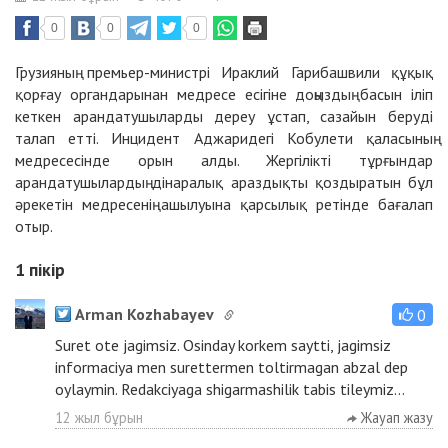
0
0
0
Грузияның премьер-министрі Ираклий Гарибашвили құқық
қорғау органдарынан медресе есігіне доңыздың басын іліп
кеткен арандатушыларды дереу ұстап, сазайын беруді
талап етті. Инцидент Аджаридегі Кобулети қаласының
медресесінде орын алды. Жергілікті тұрғындар
арандатушылардың дінаралық араздықты қоздыратын бұл
әрекетін медресенің ашылуына қарсылық ретінде бағалап
отыр.
1
пікір
Arman Kozhabayev
0
Suret ote jagimsiz. Osinday korkem saytti, jagimsiz
informaciya men surettermen toltirmagan abzal dep
oylaymin. Redakciyaga shigarmashilik tabis tileymiz...
12 жыл бұрын
Жауап жазу