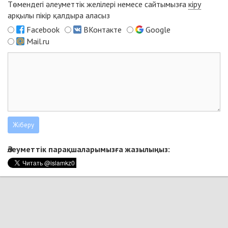
Төмендегі әлеуметтік желілері немесе сайтымызға
кіру
арқылы пікір қалдыра аласыз
Facebook
ВКонтакте
Google
Mail.ru
Әлеуметтік парақшаларымызға жазылыңыз: