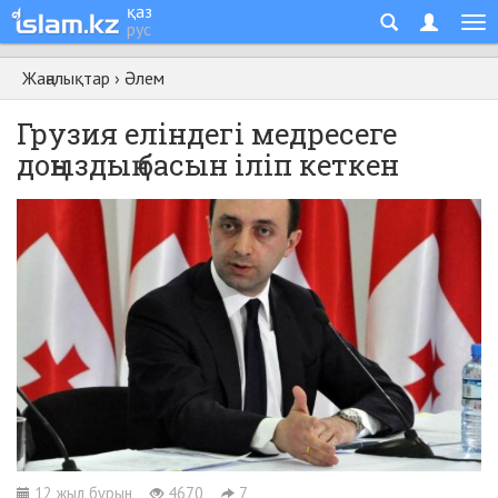
қаз
рус
Жаңалықтар
›
Әлем
Грузия еліндегі медресеге
доңыздың басын іліп кеткен
12 жыл бұрын
4670
7