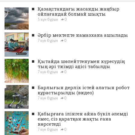
■
Қазақстандағы жасанды жаңбыр
ойлағандай болмай шықты
5 күн бұрын
0
■
Әрбір мектепте намазхана ашылады
7 күн бұрын
0
■
Қытайда шөлейттенумен күресудің
тың әрі тиімді әдісі табылды
7 күн бұрын
0
■
Барлығын дерлік істей алатын робот
құрастырылды (видео)
7 күн бұрын
0
■
Қабырғаға ілінген айна бүкіл әлемді
емес, сіз қаратқан жақты ғана
көрсетеді
7 күн бұрын
0